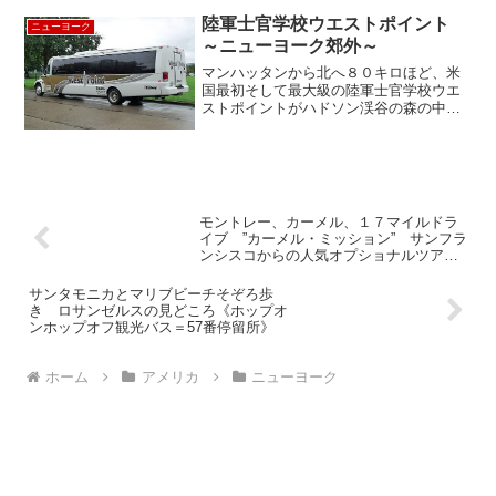
陸軍士官学校ウエストポイント
ニューヨーク
～ニューヨーク郊外～
マンハッタンから北へ８０キロほど、米
国最初そして最大級の陸軍士官学校ウエ
ストポイントがハドソン渓谷の森の中に
その姿を現します。 日本で言うところ
の防衛大学です。 精神力・頭脳・体力
全てにおいて選び抜かれたエリートしか
入学できないこの陸軍士官...
モントレー、カーメル、１７マイルドラ
イブ ”カーメル・ミッション” サンフラ
ンシスコからの人気オプショナルツア
ー その②
サンタモニカとマリブビーチそぞろ歩
き ロサンゼルスの見どころ《ホップオ
ンホップオフ観光バス＝57番停留所》
ホーム
アメリカ
ニューヨーク