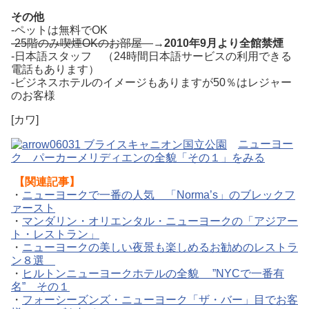
その他
-ペットは無料でOK
-25階のみ喫煙OKのお部屋
→2010年9月より全館禁煙
-日本語スタッフ （24時間日本語サービスの利用できる
電話もあります）
-ビジネスホテルのイメージもありますが50％はレジャー
のお客様
[カワ]
ニューヨー
ク パーカーメリディエンの全貌「その１」をみる
【関連記事】
・
ニューヨークで一番の人気 「Norma’s」のブレックフ
ァースト
・
マンダリン・オリエンタル・ニューヨークの「アジアー
ト・レストラン」
・
ニューヨークの美しい夜景も楽しめるお勧めのレストラ
ン８選
・
ヒルトンニューヨークホテルの全貌 ”NYCで一番有
名” その１
・
フォーシーズンズ・ニューヨーク「ザ・バー」目でお客