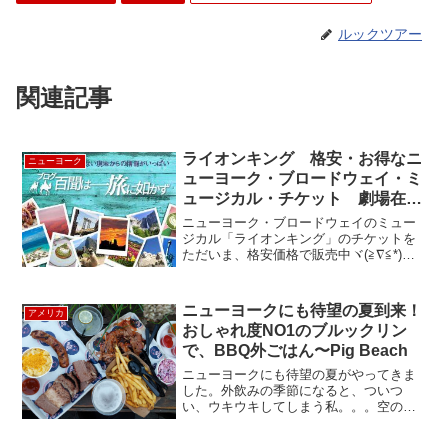
ルックツアー
関連記事
ライオンキング 格安・お得なニ
ニューヨーク
ューヨーク・ブロードウェイ・ミ
ュージカル・チケット 劇場在庫
オンライン販売！
ニューヨーク・ブロードウェイのミュー
ジカル「ライオンキング」のチケットを
ただいま、格安価格で販売中ヾ(≧∇≦*)〃
今すぐ、オンラインをチェケラ (･
◇･)ゞ ルックツアーのチケット予約シス
テムの秘密・・・(☆Д☆)ｷﾗﾘｰﾝ♪ ルック
ニューヨークにも待望の夏到来！
アメリカ
ツ...
おしゃれ度NO1のブルックリン
で、BBQ外ごはん〜Pig Beach
ニューヨークにも待望の夏がやってきま
した。外飲みの季節になると、ついつ
い、ウキウキしてしまう私。。。空の下
で食べると、ご飯がいっそう美味しく感
じるのは私だけではないはず。とっても