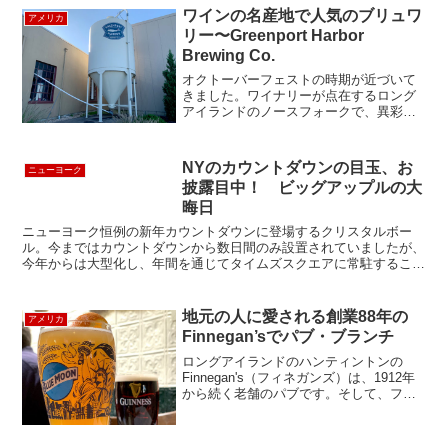
いいお天気だったので、本格BBQをアウ
ワインの名産地で人気のブリュワ
アメリカ
トドアで味わえるPig ...
リー〜Greenport Harbor
Brewing Co.
オクトーバーフェストの時期が近づいて
きました。ワイナリーが点在するロング
アイランドのノースフォークで、異彩を
放つ存在、Greenport Harbor Brewing Co.
（グリーンポート・ハーバー・ブリュー
イング・カンパニー）を紹介した...
NYのカウントダウンの目玉、お
ニューヨーク
披露目中！ ビッグアップルの大
晦日
ニューヨーク恒例の新年カウントダウンに登場するクリスタルボー
ル。今まではカウントダウンから数日間のみ設置されていましたが、
今年からは大型化し、年間を通じてタイムズスクエアに常駐すること
になりました。この新しいクリスタルボール、マンハッタンの...
地元の人に愛される創業88年の
アメリカ
Finnegan’sでパブ・ブランチ
ロングアイランドのハンティントンの
Finnegan's（フィネガンズ）は、1912年
から続く老舗のパブです。そして、フィ
ネガンズを経営するのは、1890年から6世
代続く、家族経営のホスピタリティの会
社Lessing’s Hospitalit...