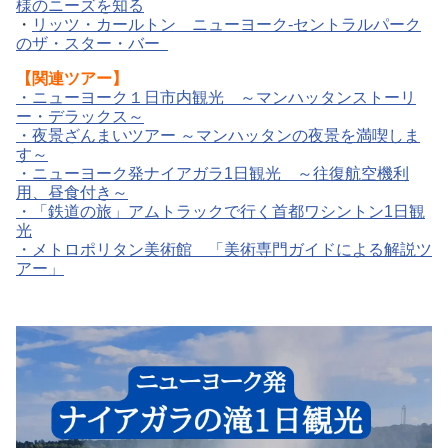
様のニーズを知る
・
リッツ・カールトン ニューヨーク-セントラルパーク
のザ・スター・バー
【関連ツアー】
・
ニューヨーク１日市内観光 ～マンハッタンストーリ
ー・デラックス～
・
夜景ざんまいツアー ～マンハッタンの夜景を満喫しま
す～
・
ニューヨーク発ナイアガラ1日観光 ～往復航空機利
用、昼食付き～
・
「鉄道の旅」アムトラックで行く首都ワシントン1日観
光
・
メトロポリタン美術館 「美術専門ガイドによる解説ツ
アー」