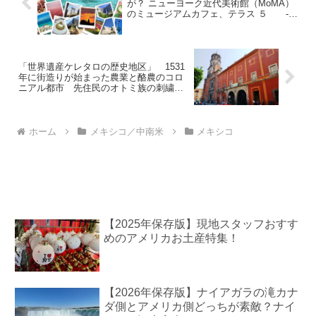
が？ ニューヨーク近代美術館（MoMA）
のミュージアムカフェ、テラス ５ -
Terrace 5
「世界遺産ケレタロの歴史地区」 1531
年に街造りが始まった農業と酪農のコロ
ニアル都市 先住民のオトミ族の刺繍の
デザインはエルメスのモチーフになって
いる！
ホーム
メキシコ／中南米
メキシコ
【2025年保存版】現地スタッフおすす
めのアメリカお土産特集！
【2026年保存版】ナイアガラの滝カナ
ダ側とアメリカ側どっちが素敵？ナイ