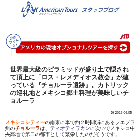
世界最大級のピラミッドが盛り土で隠され
て頂上に「ロス・レメディオス教会」が建
っている『チョルーラ遺跡』。カトリック
の巡礼地とメキシコ郷土料理が美味しいチ
ョルーラ
2013.06.05
メキシコシティー
の南東に車で約２時間弱にあるプエブラ
州の
チョルーラ
は、
ティオティワカン
に次いでメキシコ中
央高地で第二の都市として繁栄したのだそうです。