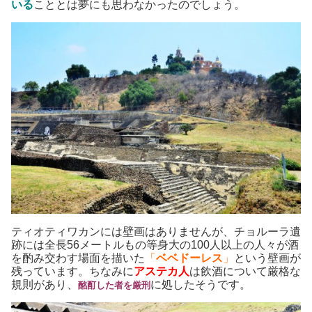
いる
こととは夢にも思わなかったのでしょう。
ティオティワカンには壁画はありませんが、チョルーラ遺
跡には全長56メートルもの等身大の100人以上の人々が酒
を酌み交わす場面を描いた
「
ベベドーレス
」
という壁画が
残っています。ちなみに
アステカ人
は飲酒について厳格な
規則があり、
に処したそうです。
酩酊した者を厳刑