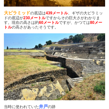
大ピラミッド
の底辺は
439メートル
、ギザの大ピラミッ
ドの底辺が
230メートル
ですからその巨大さがわかりま
す。現在の高さは約
60メートル
ですが、かつては
80メー
トル
の高さがあったそうです。
井戸
当時に使われていた
の跡