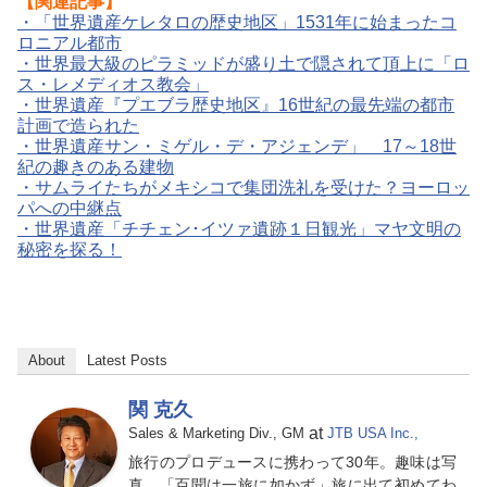
【関連記事】
・
「世界遺産ケレタロの歴史地区」1531年に始まったコ
ロニアル都市
・
世界最大級のピラミッドが盛り土で隠されて頂上に「ロ
ス・レメディオス教会」
・
世界遺産『プエブラ歴史地区』16世紀の最先端の都市
計画で造られた
・
世界遺産サン・ミゲル・デ・アジェンデ」 17～18世
紀の趣きのある建物
・
サムライたちがメキシコで集団洗礼を受けた？ヨーロッ
パへの中継点
・
世界遺産「チチェン･イツァ遺跡１日観光」マヤ文明の
秘密を探る！
About
Latest Posts
関 克久
at
Sales & Marketing Div., GM
JTB USA Inc.,
旅行のプロデュースに携わって30年。趣味は写
真。「百聞は一旅に如かず」旅に出て初めてわ