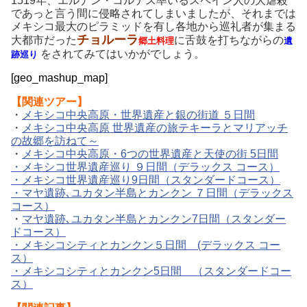
1519年、エルナン・コルテス率いるスペイン人の大虐殺
であっと言う間に侵略されてしまいましたが、それまでは
メキシコ最大のピラミッドを有し各地から巡礼者が集まる
チョルーラ
大都市だった
に舌鼓を打ちながらの
郷土料理
遺
をされてみてはいかがでしょう。
跡巡り
[geo_mashup_map]
【
関連ツアー】
・
メキシコ中央高原・世界遺産と銀の街道 ５日間
・
メキシコ中央高原 世界遺産の旅テキーラとマリアッチ
の故郷を訪ねて～
・
メキシコ中央高原・6つの世界遺産と天使の街 5日間
・
メキシコ世界遺産巡り ９日間（デラックス コース）
・
メキシコ世界遺産巡り9日間（スタンダードコース）
・
マヤ遺跡､ユカタン半島とカンクン ７日間（デラックス
コース）
・
マヤ遺跡､ユカタン半島とカンクン7日間（スタンダー
ドコース）
・
メキシコシティとカンクン５日間 (デラックス コー
ス）
・
メキシコシティとカンクン5日間 （スタンダードコー
ス）