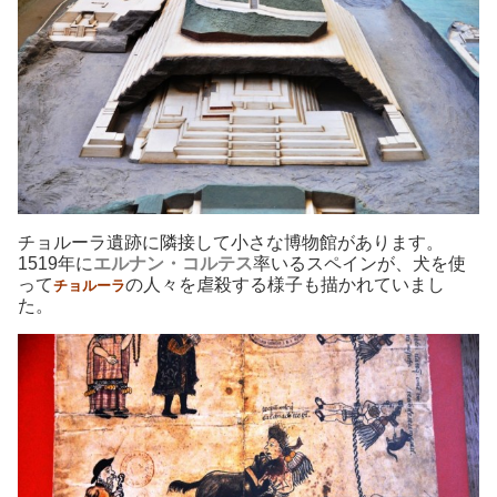
チョルーラ遺跡に隣接して小さな博物館があります。
1519年に
エルナン・コルテス
率いるスペインが、犬を使
って
の人々を虐殺する様子も描かれていまし
チョルーラ
た。