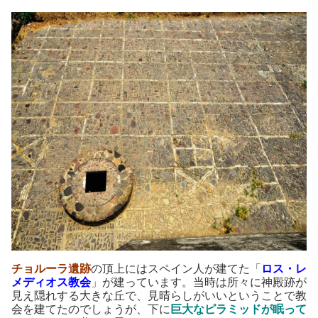
チョルーラ遺跡
の頂上にはスペイン人が建てた「
ロス・レ
メディオス教会
」が建っています。当時は所々に神殿跡が
見え隠れする大きな丘で、見晴らしがいいということで教
会を建てたのでしょうが、下に
巨大なピラミッドが眠って