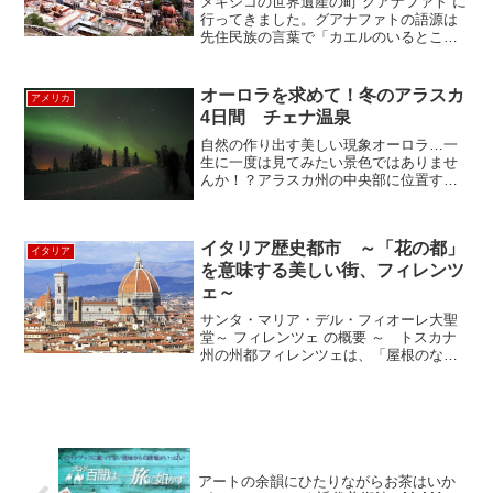
メキシコの世界遺産の町 グアナファト に
行ってきました。グアナファトの語源は
先住民族の言葉で「カエルのいるとこ
ろ」だそうです。メキシコシティからバ
スで約5時間。北西に370kmのところにあ
り、標高は約２０００ｍ。周りを丘に囲
オーロラを求めて！冬のアラスカ
アメリカ
まれ、すり鉢状に...
4日間 チェナ温泉
自然の作り出す美しい現象オーロラ…一
生に一度は見てみたい景色ではありませ
んか！？アラスカ州の中央部に位置する
フェアバンクスは、オーロラ鑑賞が出来
る場所としても大変有名なところです。
今回は、フェアバンクスのオーロラをチ
イタリア歴史都市 ～「花の都」
ェナ温泉に泊まり鑑賞する...
イタリア
を意味する美しい街、フィレンツ
ェ～
サンタ・マリア・デル・フィオーレ大聖
堂～ フィレンツェ の概要 ～ トスカナ
州の州都フィレンツェは、「屋根のない
美術館」と称される歴史都市。英語名は
フローレンス、「花の都」を意味する美
しい街だ。ローマの植民都市として発展
し、13～16世紀に...
アートの余韻にひたりながらお茶はいか