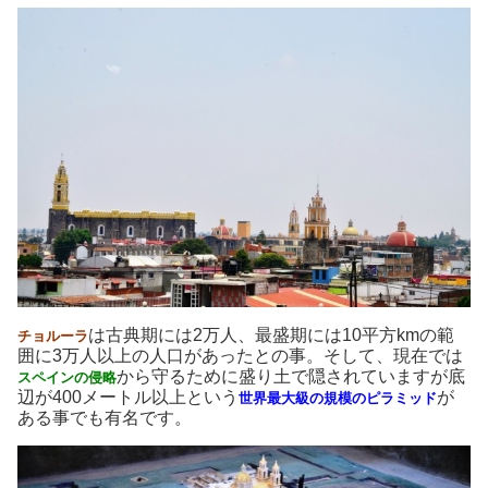
は古典期には2万人、最盛期には10平方kmの範
チョルーラ
囲に3万人以上の人口があったとの事。そして、現在では
から守るために盛り土で隠されていますが底
スペインの侵略
辺が400メートル以上という
が
世界最大級の規模のピラミッド
ある事でも有名です。