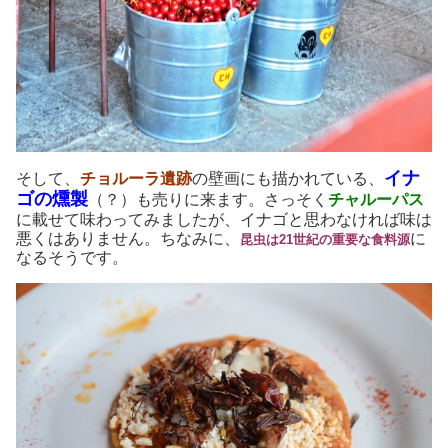
イナ
そして、
チョルーラ遺跡
の壁画にも描かれている、
ゴの燻製
（？）も売りに来ます。さっそく
チャルーパス
に載せて味わってみましたが、イナゴと思わなければ味は
悪くはありません。ちなみに、
に
昆虫は21世紀の重要な食料源
なるそうです。