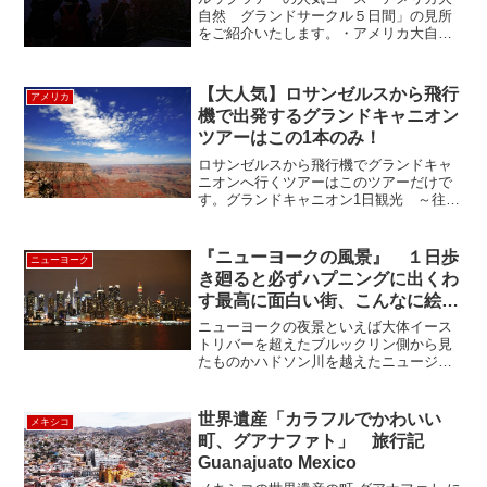
自然 グランドサークル５日間」の見所
をご紹介いたします。・アメリカ大自然
「グランドサークル５日間」 見所
【１日目】 ・アメリカ大自然「グランド
サークル５日間」 見所 【２日目】 ・
【大人気】ロサンゼルスから飛行
アメリカ
アメリカ大自然「グラン...
機で出発するグランドキャニオン
ツアーはこの1本のみ！
ロサンゼルスから飛行機でグランドキャ
ニオンへ行くツアーはこのツアーだけで
す。グランドキャニオン1日観光 ～往復
航空機利用、昼食付き～ゴールデンウィ
ークや夏休み中にグランドキャニオンを
訪れたい方はコチラをクリック！こちら
『ニューヨークの風景』 １日歩
ニューヨーク
のツアー、最少催行人員...
き廻ると必ずハプニングに出くわ
す最高に面白い街、こんなに絵に
なる街は他にあるだろうか？
ニューヨークの夜景といえば大体イース
NY Scene
トリバーを超えたブルックリン側から見
たものかハドソン川を越えたニュージャ
ージー側からかどちらかですね。どちら
も甲乙つけがたい！ でも少し遠目です
が全体が見えるのはニュージャージー側
世界遺産「カラフルでかわいい
メキシコ
からです。（7月4日の独...
町、グアナファト」 旅行記
Guanajuato Mexico