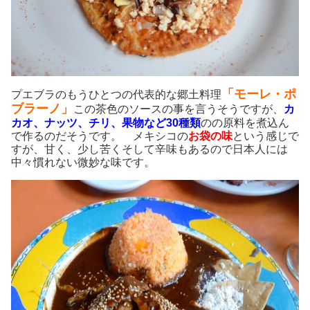
「モーレ・ポ
プエブラのもうひとつの代表的な郷土料理
ブラーノ」
この茶色のソースの事を言うそうですが、
カ
カオ、ナッツ、チリ、果物など30種類
のの原料を煮込ん
で作るのだそうです。 メキシコの
お袋の味
という感じで
すが、甘く、少し苦くそして辛味もあるので日本人には
中々慣れない微妙な味です。