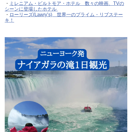
・
ミレニアム・ビルトモア・ホテル 数々の映画、TVの
シーンに登場したホテル
・
ローリーズ(Lawry’s) 世界一のプライム・リブステー
キ！