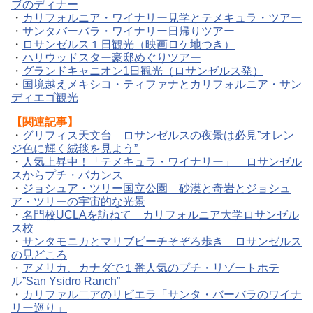
ブのディナー
・
カリフォルニア・ワイナリー見学とテメキュラ・ツアー
・
サンタバーバラ・ワイナリー日帰りツアー
・
ロサンゼルス１日観光（映画ロケ地つき）
・
ハリウッドスター豪邸めぐりツアー
・
グランドキャニオン1日観光（ロサンゼルス発）
・
国境越えメキシコ・ティファナとカリフォルニア・サン
ディエゴ観光
【関連記事】
・
グリフィス天文台 ロサンゼルスの夜景は必見”オレン
ジ色に輝く絨毯を見よう”
・
人気上昇中！「テメキュラ・ワイナリー」 ロサンゼル
スからプチ・バカンス
・
ジョシュア・ツリー国立公園 砂漠と奇岩とジョシュ
ア・ツリーの宇宙的な光景
・
名門校UCLAを訪ねて カリフォルニア大学ロサンゼル
ス校
・
サンタモニカとマリブビーチそぞろ歩き ロサンゼルス
の見どころ
・
アメリカ、カナダで１番人気のプチ・リゾートホテ
ル”San Ysidro Ranch”
・
カリファル二アのリビエラ「サンタ・バーバラのワイナ
リー巡り」