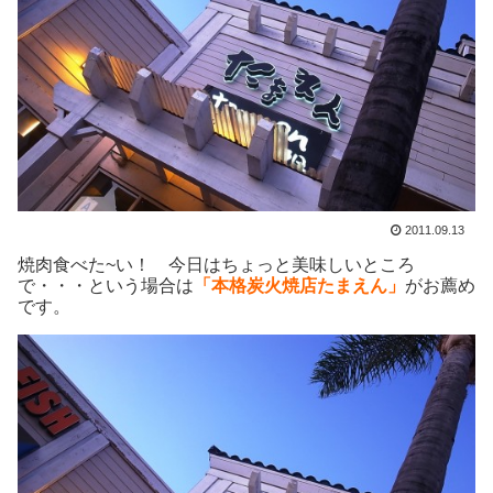
2011.09.13
焼肉食べた~い！ 今日はちょっと美味しいところ
で・・・という場合は
「本格炭火焼店たまえん」
がお薦め
です。