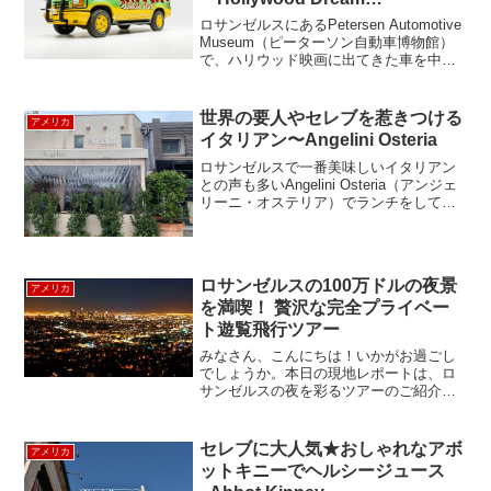
Machines」
ロサンゼルスにあるPetersen Automotive
Museum（ピーターソン自動車博物館）
で、ハリウッド映画に出てきた車を中心
とした車の展覧会「Hollywood Dream
Machines」が開催中です。今回の展覧会
は、2021...
世界の要人やセレブを惹きつける
アメリカ
イタリアン〜Angelini Osteria
ロサンゼルスで一番美味しいイタリアン
との声も多いAngelini Osteria（アンジェ
リーニ・オステリア）でランチをしてき
ました。イタリア仕込みのオーナーシェ
フが振るうイタリア料理のファンには、
世界の要人やセレブ達も多く、ローマ法
王ヨハ...
ロサンゼルスの100万ドルの夜景
アメリカ
を満喫！ 贅沢な完全プライベー
ト遊覧飛行ツアー
みなさん、こんにちは！いかがお過ごし
でしょうか。本日の現地レポートは、ロ
サンゼルスの夜を彩るツアーのご紹介で
す！自分たちのグループだけで貸し切っ
てVIP気分を味わいながら、セスナでロサ
ンゼルスの100万ドルの夜景を満喫する、
セレブに大人気★おしゃれなアボ
アメリカ
なんとも贅沢な...
ットキニーでヘルシージュース