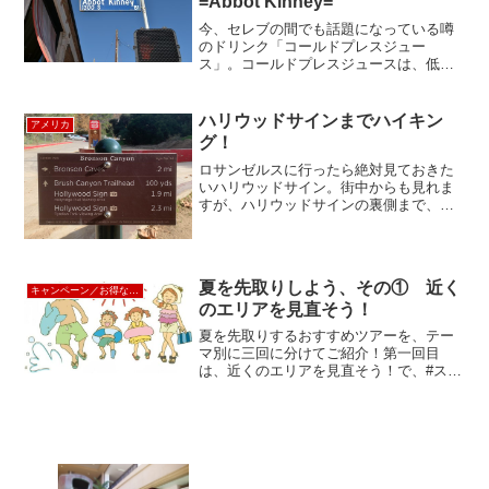
=Abbot Kinney=
今、セレブの間でも話題になっている噂
のドリンク「コールドプレスジュー
ス」。コールドプレスジュースは、低速
回転で圧を掛ける専用のジューサーで、
野菜や果物を搾って作るジュースです。
熱を加えず素材の水分のみで作るため、
ハリウッドサインまでハイキン
アメリカ
素材が持つ酵素や栄養素をまる...
グ！
ロサンゼルスに行ったら絶対見ておきた
いハリウッドサイン。街中からも見れま
すが、ハリウッドサインの裏側まで、ハ
イキングをすることができるのをご存知
ですか？実は、私たち、そんなこと全く
知らなかったのですが、ブロンソン洞窟
の帰り道に、このハイキン...
夏を先取りしよう、その① 近く
キャンペーン／お得な割引情報
のエリアを見直そう！
夏を先取りするおすすめツアーを、テー
マ別に三回に分けてご紹介！第一回目
は、近くのエリアを見直そう！で、#ステ
イケーション や #ホカンス なんてい
かがでしょう？コロナで在宅ワークが増
えたことで、気分転換をかねて、家から
少しだけ離れた場所で...