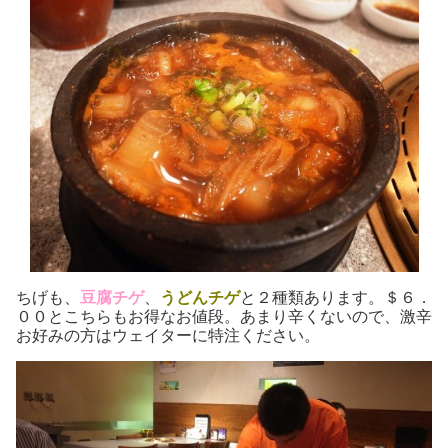
ちげも、
豆腐チゲ
、
うどんチゲ
と２種類あります。＄６．
００とこちらもお得なお値段。あまり辛くないので、激辛
お好みの方はウェイターに特注ください。