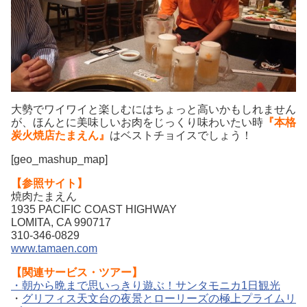
大勢でワイワイと楽しむにはちょっと高いかもしれません
が、ほんとに美味しいお肉をじっくり味わいたい時
『本格
炭火焼店たまえん』
はベストチョイスでしょう！
[geo_mashup_map]
【参照サイト】
焼肉たまえん
1935 PACIFIC COAST HIGHWAY
LOMITA, CA 990717
310-346-0829
www.tamaen.com
【関連サービス・ツアー】
・朝から晩まで思いっきり遊ぶ！サンタモニカ1日観光
・
グリフィス天文台の夜景とローリーズの極上プライムリ