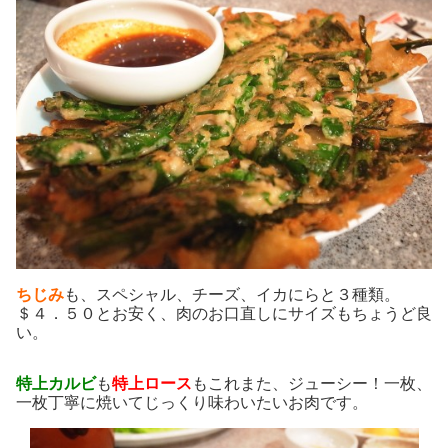
ちじみ
も、スペシャル、チーズ、イカにらと３種類。
＄４．５０とお安く、肉のお口直しにサイズもちょうど良
い。
特上カルビ
も
特上ロース
もこれまた、ジューシー！一枚、
一枚丁寧に焼いてじっくり味わいたいお肉です。