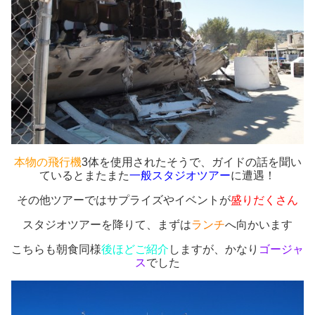
本物の飛行機
3体を使用されたそうで、ガイドの話を聞い
ているとまたまた
一般スタジオツアー
に遭遇！
その他ツアーではサプライズやイベントが
盛りだくさん
スタジオツアーを降りて、まずは
ランチ
へ向かいます
こちらも朝食同様
後ほどご紹介
しますが、かなり
ゴージャ
ス
でした