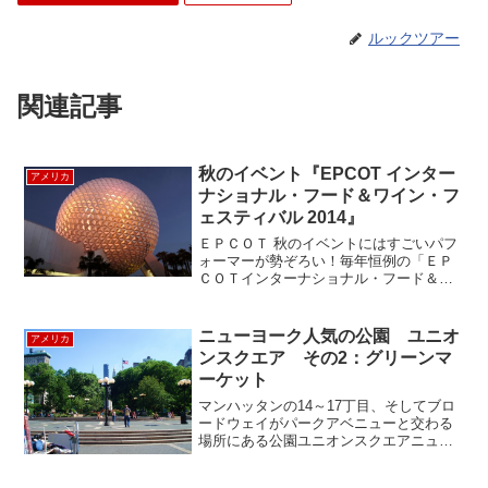
ルックツアー
関連記事
秋のイベント『EPCOT インター
アメリカ
ナショナル・フード＆ワイン・フ
ェスティバル 2014』
ＥＰＣＯＴ 秋のイベントにはすごいパフ
ォーマーが勢ぞろい！毎年恒例の「ＥＰ
ＣＯＴインターナショナル・フード＆ワ
イン・フェスティバル」は世界中の国々
から名物料理の屋台が湖を囲んで所狭し
と並ぶ一大イベント。今年は会期を延長
ニューヨーク人気の公園 ユニオ
アメリカ
し、５３日間も開催。９...
ンスクエア その2：グリーンマ
ーケット
マンハッタンの14～17丁目、そしてブロ
ードウェイがパークアベニューと交わる
場所にある公園ユニオンスクエアニュー
ヨーカー・観光客の憩いの地です。 1970
年代中ごろまでは、このユニオンスクエ