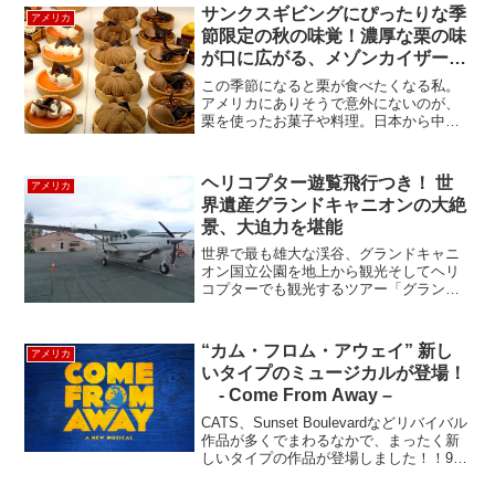
アーは麻薬のディラーとかがたむろして
サンクスギビングにぴったりな季
アメリカ
いましたが、1...
節限定の秋の味覚！濃厚な栗の味
が口に広がる、メゾンカイザーの
モンブラン
この季節になると栗が食べたくなる私。
アメリカにありそうで意外にないのが、
栗を使ったお菓子や料理。日本から中津
川の栗きんとんを送ってもらおうと思っ
たら、賞味期限が短すぎて、アメリカに
送れないと言うし、あーあー、残念と思
ヘリコプター遊覧飛行つき！ 世
アメリカ
っていたら、フレンチベー...
界遺産グランドキャニオンの大絶
景、大迫力を堪能
世界で最も雄大な渓谷、グランドキャニ
オン国立公園を地上から観光そしてヘリ
コプターでも観光するツアー「グランド
キャニオン観光&ヘリコプター遊覧飛行」
に参加しました。朝、ラスベガス主要ホ
テルを出発しボルダーシティ空港へ移
“カム・フロム・アウェイ” 新し
アメリカ
動、ボルダー空港よりグラ...
いタイプのミュージカルが登場！
- Come From Away –
CATS、Sunset Boulevardなどリバイバル
作品が多くでまわるなかで、まったく新
しいタイプの作品が登場しました！！911
に関するお話なのですが、大笑いするハ
ートウォーミングなコメディです。何か