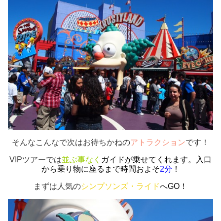
そんなこんなで次はお待ちかねの
アトラクション
です！
VIPツアーでは
並ぶ事なく
ガイドが乗せてくれます。入口
から乗り物に座るまで時間およそ
2分
！
まずは人気の
シンプソンズ・ライド
へGO！