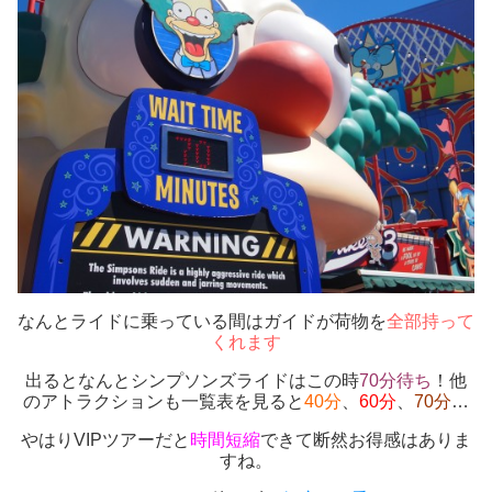
なんとライドに乗っている間はガイドが荷物を
全部持って
くれます
出るとなんとシンプソンズライドはこの時
70分待ち
！他
のアトラクションも一覧表を見ると
40分
、
60分
、
70分
…
やはりVIPツアーだと
時間短縮
できて断然お得感はありま
すね。