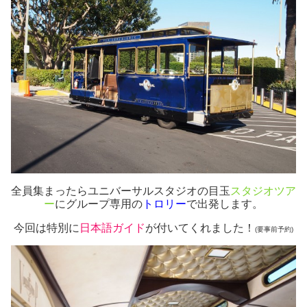
全員集まったらユニバーサルスタジオの目玉
スタジオツア
ー
にグループ専用の
トロリー
で出発します。
今回は特別に
日本語ガイド
が付いてくれました！
(要事前予約)