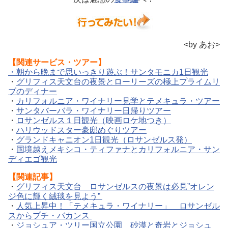
<by あお>
【関連サービス・ツアー】
・朝から晩まで思いっきり遊ぶ！サンタモニカ1日観光
・
グリフィス天文台の夜景とローリーズの極上プライムリ
ブのディナー
・
カリフォルニア・ワイナリー見学とテメキュラ・ツアー
・
サンタバーバラ・ワイナリー日帰りツアー
・
ロサンゼルス１日観光（映画ロケ地つき）
・
ハリウッドスター豪邸めぐりツアー
・
グランドキャニオン1日観光（ロサンゼルス発）
・
国境越えメキシコ・ティファナとカリフォルニア・サン
ディエゴ観光
【関連記事】
・
グリフィス天文台 ロサンゼルスの夜景は必見”オレン
ジ色に輝く絨毯を見よう”
・
人気上昇中！「テメキュラ・ワイナリー」 ロサンゼル
スからプチ・バカンス
・
ジョシュア・ツリー国立公園 砂漠と奇岩とジョシュ