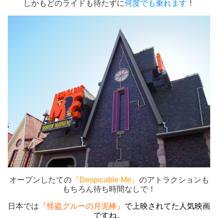
しかもどのライドも待たずに
何度でも乗れます
！
オープンしたての
『Despicable Me』
のアトラクションも
もちろん待ち時間なしで！
日本では
『怪盗グルーの月泥棒』
で上映されてた人気映画
ですね。