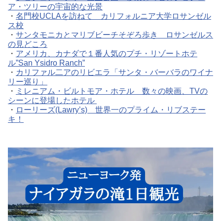
ア・ツリーの宇宙的な光景
・
名門校UCLAを訪ねて カリフォルニア大学ロサンゼル
ス校
・
サンタモニカとマリブビーチそぞろ歩き ロサンゼルス
の見どころ
・
アメリカ、カナダで１番人気のプチ・リゾートホテ
ル”San Ysidro Ranch”
・
カリファル二アのリビエラ「サンタ・バーバラのワイナ
リー巡り」
・
ミレニアム・ビルトモア・ホテル 数々の映画、TVの
シーンに登場したホテル
・
ローリーズ(Lawry’s) 世界一のプライム・リブステー
キ！