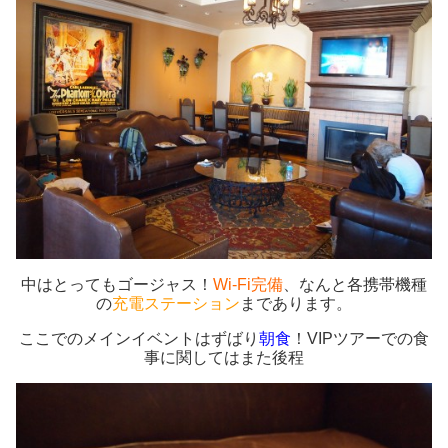
中はとってもゴージャス！
Wi-Fi完備
、なんと各携帯機種
の
充電ステーション
まであります。
ここでのメインイベントはずばり
朝食
！VIPツアーでの食
事に関してはまた後程