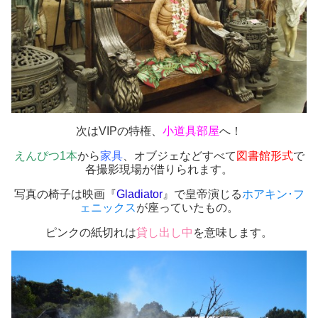
次はVIPの特権、
小道具部屋
へ！
えんぴつ1本
から
家具
、オブジェなどすべて
図書館形式
で
各撮影現場が借りられます。
写真の椅子は映画『
Gladiator
』で皇帝演じる
ホアキン･フ
ェニックス
が座っていたもの。
ピンクの紙切れは
貸し出し中
を意味します。