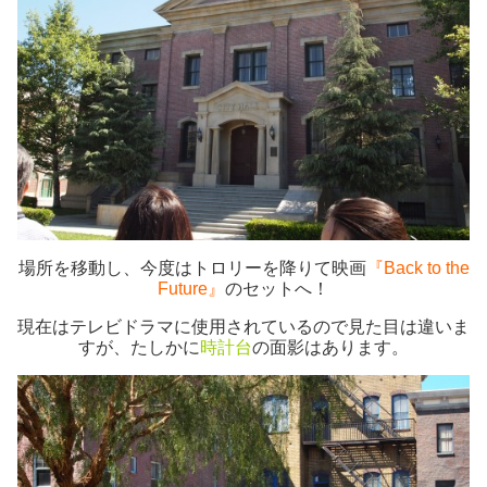
場所を移動し、今度はトロリーを降りて映画
『Back to the
Future』
のセットへ！
現在はテレビドラマに使用されているので見た目は違いま
すが、たしかに
時計台
の面影はあります。