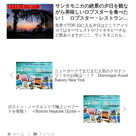
触れてはいけない内容と思っていた固
サンタモニカの絶景の夕日を観な
ホップオンホップオフLA
定...
がら美味しいロブスターを食べた
い！ ロブスター・レストランで
決まり！ LOBSTER《ホップオン
世界でTOP-10に入る夕日はどこ？アメリ
ホップオフ観光バス＝57番停留
カではキーウェストやワイキキビーチな
ど数ありますがここ、サンタモニカも
所》
TOP-5に入る美しさなんだそうです。
TOP-5に入る夕日を観ながらロマンチッ
クにディナーをとっておきな人と楽しみ
たい！という場...
ニューヨークでまだまだ人気のクロナッ
ツ！そのお味は‥！？ Dominique Ansel
Bakery New York
ボストン・ノースエンドで極上シーフー
ドを堪能！ ＝Boston Neptune Oyster＝
ホーム
アメリカ