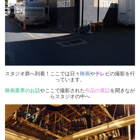
スタジオ群へ到着！ここでは日々
映画
や
テレビ
の撮影を行
っています。
映画業界のお話
やここで撮影された
作品の裏話
を聞きなが
らスタジオの中へ