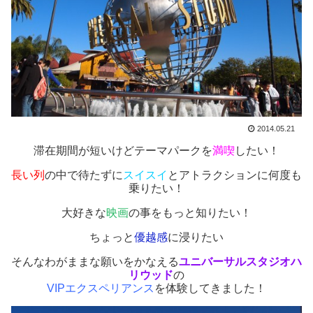
2014.05.21
滞在期間が短いけどテーマパークを
満喫
したい！
長い列
の中で待たずに
スイスイ
とアトラクションに何度も
乗りたい！
大好きな
映画
の事をもっと知りたい！
ちょっと
優越感
に浸りたい
そんなわがままな願いをかなえる
ユニバーサルスタジオハ
リウッド
の
VIPエクスペリアンス
を体験してきました！