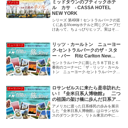
ミッドタウンのブティックホテ
アメリカ
ル カサ - CASSA HOTEL
NEW YORK
シリーズ 第49弾！セントラルパークの近
くにあるViceroyホテルと同じグループだ
けあって、ちょっぴりヒップ。実はその
Viceroyより前にオープンしてたんだけど
ね。ミッドタウンで地味なたたずまいで
あるが、「ホテル カサ（カッサ）」は
リッツ・カールトン ニューヨー
ニューヨーク
意外...
ク-セントラルパークのザ・スタ
ー・バー Ritz Carlton New
York-Central Park
セントラルパークに面した５８丁目と６
番街のコーナーに「ザ・リッツ・カール
トン ニューヨーク‐セントラルバーク」
はあります。１９９１年のハリソン・フ
ォード主演の映画「心の旅」（原題
Regarding Henry）で登場したホテルでも
ロサンゼルスに来たら是非訪れた
テーマパーク
あります...
い！『全米日系人博物館』 二つ
の祖国の架け橋に歩んだ日系アメ
リカ人の歴史《ホップオンホップ
アメリカに渡った日系移民の歩みを展示
オフ観光バス＝38番停留所》
した『全米日系人博物館』はロサンゼル
スのダウンタウン、リトル東京の中にあ
ります。１９８２年、ロサンゼルスリト
ル東京の日系ビジネスマン達と第二次世