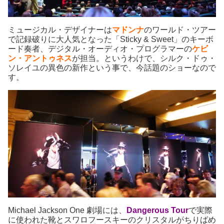
ミュージカル・デザイナーは
マドンナ
のワールド・ツアー
で記録破りに大人気となった「Sticky & Sweet」のキーボ
ード奏者、デジタル・オーディオ・プログラマーの
ケビ
ン・アントゥネス
が担当。というわけで、シルク・ドゥ・
ソレイユの異色の新作という事で、今話題のショーなので
す。
Michael Jackson One 劇場には、
Dangerous Tour
で実際
に使われた靴とスワロフースキーのクリスタルがちりばめ