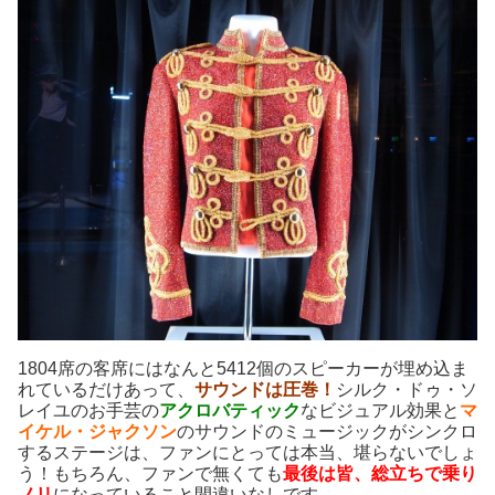
1804席の客席にはなんと5412個のスピーカーが埋め込ま
れているだけあって、
サウンドは圧巻！
シルク・ドゥ・ソ
レイユのお手芸の
アクロバティック
なビジュアル効果と
マ
イケル・ジャクソン
のサウンドのミュージックがシンクロ
するステージは、ファンにとっては本当、堪らないでしょ
う！もちろん、ファンで無くても
最後は皆、総立ちで乗り
ノリ
になっていること間違いなしです。