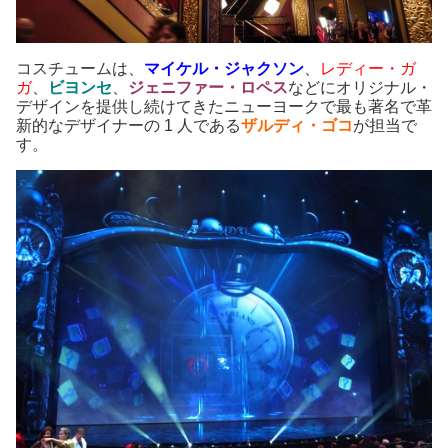
コスチュームは、
マイケル・ジャクソン
、
レディー・ガ
ガ
、
ビヨンセ
、
ジェニファー・ロペス
などにオリジナル・
デザインを提供し続けてきたニューヨークで最も著名で革
新的なデザイナーの 1 人である
ザルディ・ゴコ
が担当で
す。