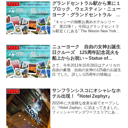
界大戦で日系人部隊として大活躍した４
グランドセントラル駅から東に１
アメリカ
４２部隊の退役軍人達の２...
ブロック、ウェスティン・ニュー
ヨーク・グランドセントラル -
The Westin New York Grand
『キャシーの独断お薦めホテルシリー
Central
ズ 第21弾！』今回はグランドセントラ
ル駅近くにある" The Westin New York
Grand Central Hotel " をご紹介！！ウェ
スティンホテルは、スターウッドホテル&
リゾートの...
ニューヨーク 自由の女神お誕生
アメリカ
日クルーズ 125周年記念花火を
船上からお祝い～Statue of
Liberty～
さて、今年2011年10月28日はアメリカの
自由の象徴 自由の女神の125歳のお誕生
日 でした。詳しい125周年の情報は こ
ちら をご参照下さい。朝からさまざま
なイベントが行われていましたが、夜の
グランドフィナーレでは女神の回りで花
サンフランシスコにオシャレなホ
アメリカ
火が打ち...
テル出現！『Hotel Zephyr』
2015年に大規模な改装を経てオープンし
た『Hotel Zephyr』に泊まってきました。
フィッシャーマンズワーフエリアにあ
り、海までなんと徒歩1分！海をイメージ
した内装はとてもオシャレ！船をイメー
ジした入り口で早速お出迎え！コンセプ