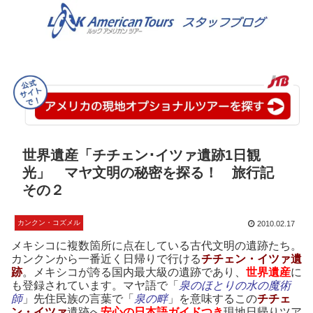
世界遺産「チチェン･イツァ遺跡1日観
光」 マヤ文明の秘密を探る！ 旅行記
その２
カンクン・コズメル
2010.02.17
メキシコに複数箇所に点在している古代文明の遺跡たち。
カンクンから一番近く日帰りで行ける
チチェン・イツァ遺
跡
。メキシコが誇る国内最大級の遺跡であり、
世界遺産
に
も登録されています。マヤ語で「
泉のほとりの水の魔術
師
」先住民族の言葉で「
泉の畔
」を意味するこの
チチェ
ン・イツァ
遺跡へ
安心の日本語ガイドつき
現地日帰りツア