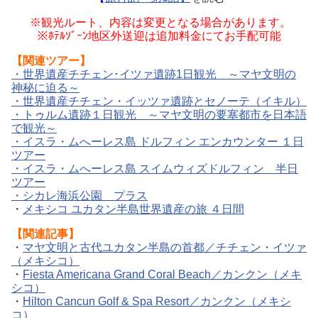
※観光ルート、内容は変更となる場合があります。
※ﾎﾃﾙｿﾞｰﾝ地区外送迎は追加料金にてお手配可能
【関連ツアー】
・世界遺産チチェン･イツァ遺跡1日観光 ～マヤ文明の
神秘に迫る～
・世界遺産チチェン・イッツァ遺跡とセノーテ（イキル）
・トゥルム遺跡１日観光 ～マヤ文明の要塞都市を日本語
で観光～
・イスラ・ムへーレス島 ドルフィン エンカウンター １日
ツアー
・イスラ・ムへーレス島 スイムウィズドルフィン 半日
ツアー
・シカレ海浜公園 プラス
・
メキシコ ユカタン半島世界遺産の旅 ４日間
【関連記事】
・
マヤ文明と古代ユカタン半島の首都／チチェン・イツァ
（メキシコ）
・
Fiesta Americana Grand Coral Beach／カンクン（メキ
シコ）
・
Hilton Cancun Golf & Spa Resort／カンクン（メキシ
コ）