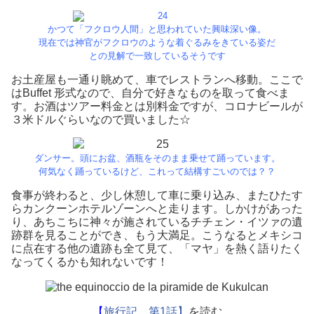
かつて「フクロウ人間」と思われていた興味深い像。
現在では神官がフクロウのような着ぐるみをきている姿だ
との見解で一致しているそうです
お土産屋も一通り眺めて、車でレストランへ移動。ここで
はBuffet 形式なので、自分で好きなものを取って食べま
す。お酒はツアー料金とは別料金ですが、コロナビールが
３米ドルぐらいなので買いました☆
ダンサー。頭にお盆、酒瓶をそのまま乗せて踊っています。
何気なく踊っているけど、これって結構すごいのでは？？
食事が終わると、少し休憩して車に乗り込み、またひたす
らカンクーンホテルゾーンへと走ります。しかけがあった
り、あちこちに神々が施されているチチェン・イツァの遺
跡群を見ることができ、もう大満足。こうなるとメキシコ
に点在する他の遺跡も全て見て、「マヤ」を熱く語りたく
なってくるかも知れないです！
【
旅行記 第1話】
を読む