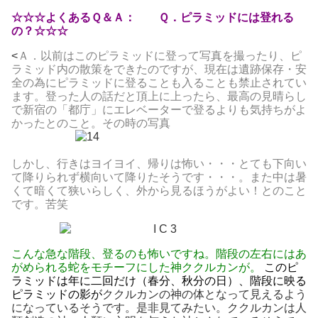
☆☆☆よくあるＱ＆Ａ： Ｑ．ピラミッドには登れる
の？☆☆☆
<
Ａ．以前はこのピラミッドに登って写真を撮ったり、ピ
ラミッド内の散策をできたのですが、現在は遺跡保存・安
全の為にピラミッドに登ることも入ることも禁止されてい
ます。登った人の話だと頂上に上ったら、最高の見晴らし
で新宿の「都庁」にエレベーターで登るよりも気持ちがよ
かったとのこと。その時の写真
しかし、行きはヨイヨイ、帰りは怖い・・・とても下向い
て降りられず横向いて降りたそうです・・・。また中は暑
くて暗くて狭いらしく、外から見るほうがよい！とのこと
です。苦笑
こんな急な階段、登るのも怖いですね。階段の左右にはあ
がめられる蛇をモチーフにした神ククルカンが。
このピ
ラミッドは年に二回だけ（春分、秋分の日）、階段に映る
ピラミッドの影が
ククルカンの神の体となって見えるよう
になっているそうです。是非見てみたい。ククルカンは人