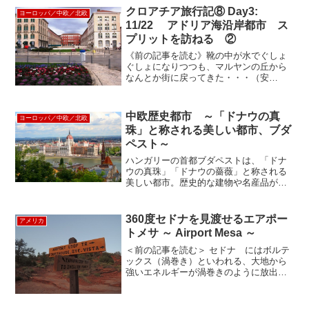
クロアチア旅行記⑧ Day3:
ヨーロッパ／中欧／北欧
11/22 アドリア海沿岸都市 ス
プリットを訪ねる ②
《前の記事を読む》靴の中が水でぐしょ
ぐしょになりつつも、マルヤンの丘から
なんとか街に戻ってきた・・・（安
堵） 《詳しくは前回の記事参照》宮殿
外の見所 ～西側～今度は城壁の外側を
ぐるりを散策することにした。 マルヤ
中欧歴史都市 ～「ドナウの真
ヨーロッパ／中欧／北欧
ンの丘から戻ってるとまずレプ...
珠」と称される美しい都市、ブダ
ペスト～
ハンガリーの首都ブダペストは、「ドナ
ウの真珠」「ドナウの薔薇」と称される
美しい都市。歴史的な建物や名産品が多
く、世界中の観光客を引きつけていま
す。バスや地下鉄、トラムなど交通機関
が発達しているので、広範囲にわたる名
360度セドナを見渡せるエアポー
アメリカ
所をうまく回ることができ、...
トメサ ～ Airport Mesa ～
＜前の記事を読む＞ セドナ にはボルテ
ックス（渦巻き）といわれる、大地から
強いエネルギーが渦巻きのように放出さ
れている場所がたくさんあります。その
中でも有名な四大ボルテックスの1つ「エ
アポートメサ」にいってきました！エア