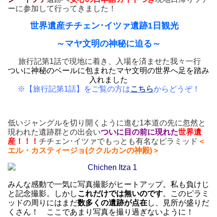
ーに参加して行ってきました！
世界遺産チチェン･イツァ遺跡1日観光
～マヤ文明の神秘に迫る～
旅行記第1話で現地に着き、入場を済ませた我々一行
ついに神秘のベールに包まれたマヤ文明の世界へ足を踏み
入れました
※【旅行記第1話】をご覧の方は
こちら
からどうぞ！
低いジャングルを切り開くように進む1本道の先に忽然と
現われた遺跡群との出会い
ついに目の前に現れた
世界遺
産
！！！
チチェン･イツァでもっとも有名なピラミッド
＜
エル・カスティージョ(ククルカンの神殿)＞
みんな感動で一気に写真撮影がヒートアップ。私も負けじ
と記念撮影。しかし
これだけでは無いのです
。このピラミ
ッドの周りにはまだ
数多くの遺跡が点在
し、見所が盛りだ
くさん！ ここであまり写真を撮り過ぎないように！