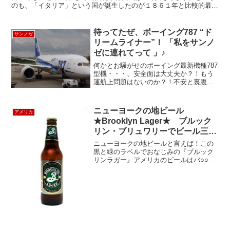
のも、「イタリア」という国が誕生したのが１８６１年と比較的最近
の事で、それまでは各地方都市国家として別々の国であった...
待ってたぜ、ボーイング787 “ド
サンノゼ
リームライナー”！ 「私をサンノ
ゼに連れてって 」♪
何かとお騒がせのボーイング最新機種787
型機・・・、安全面は大丈夫か？！もう
運航上問題はないのか？！不安と裏腹に
気持ちとしては早く乗りたい！！ じら
された分だけ期待も膨らむというもの。
かくして、就航早々運航休止に陥ってい
ニューヨークの地ビール
アメリカ
た 成田⇒サンノゼ線...
★Brooklyn Lager★ ブルック
リン・ブリュワリーでビール三
昧！
ニューヨークの地ビールと言えば！この
黒と緑のラベルでおなじみの『ブルック
リンラガー』アメリカのビールはバ○○○
ザーに代表されるような「軽い」ビール
が多いのですが、このブルックリンラガ
ーは苦みもありながらフルーティーな芳
香もある深〜い味わい。...