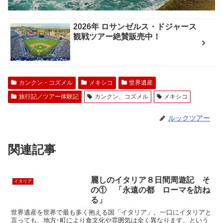
2026年 ロサンゼルス・ドジャース
観戦ツアー絶賛販売中！
カンクン・コズメル
メキシコ
世界遺産
旅行記／ツアー体験記
カンクン、コズメル
メキシコ
ルックツアー
関連記事
麗しのイタリア８日間周遊記 そ
イタリア
の① 「永遠の都 ローマを訪ね
る」
世界遺産を世界で最も多く抱える国「イタリア」。一口にイタリアと
言っても、地方･町により食文化や雰囲気は全く異なります。という