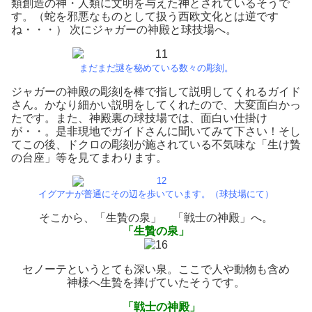
類創造の神・人類に文明を与えた神とされているそうで
す。（蛇を邪悪なものとして扱う西欧文化とは逆です
ね・・・） 次にジャガーの神殿と球技場へ。
まだまだ謎を秘めている数々の彫刻。
ジャガーの神殿の彫刻を棒で指して説明してくれるガイド
さん。かなり細かい説明をしてくれたので、大変面白かっ
たです。また、神殿裏の球技場では、面白い仕掛け
が・・。是非現地でガイドさんに聞いてみて下さい！そし
てこの後、ドクロの彫刻が施されている不気味な「生け贄
の台座」等を見てまわります。
イグアナが普通にその辺を歩いています。（球技場にて）
そこから、「生贄の泉」 「戦士の神殿」へ。
「生贄の泉」
セノーテというとても深い泉。ここで人や動物も含め
神様へ生贄を捧げていたそうです。
「戦士の神殿」