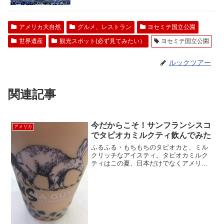
アメリカ大自然
グルメ、レストラン
ヨセミテ国立公園
世界遺産
観光スポット(必ず見てみたい）
ヨセミテ国立公園
ルックツアー
関連記事
今だからこそ！サンフランシスコ
アメリカ
でタピオカミルクティ飲んでみた
ふるふる・もちもちのタピオカと、ミル
クリッチなアイスティ。タピオカミルク
ティはこの夏、日本だけでなくアメリカ
でも一世を風靡しました。タピオカティ
ーのお店は、どこも大人気。中でもこ
こ、サンフランシスコ・ユニオンスクエ
ア北にあるBOBA G...