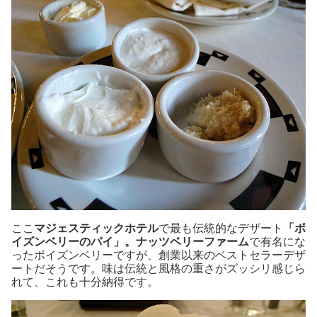
ここ
マジェスティックホテル
で最も伝統的なデザート
「ボ
イズンベリーのパイ」。
ナッツベリーファーム
で有名にな
ったボイズンベリーですが、創業以来のベストセラーデザ
ートだそうです。味は伝統と風格の重さがズッシリ感じら
れて、これも十分納得です。