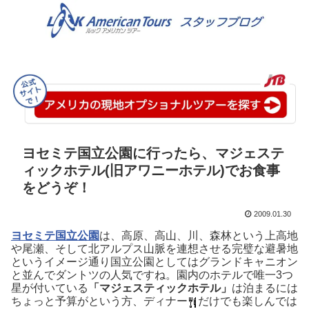
ヨセミテ国立公園に行ったら、マジェステ
ィックホテル(旧アワニーホテル)でお食事
をどうぞ！
2009.01.30
ヨセミテ国立公園
は、高原、高山、川、森林という上高地
や尾瀬、そして北アルプス山脈を連想させる完璧な避暑地
というイメージ通り国立公園としてはグランドキャニオン
と並んでダントツの人気ですね。園内のホテルで唯一3つ
星が付いている
「マジェスティックホテル」
は泊まるには
ちょっと予算がという方、ディナー
だけでも楽しんでは