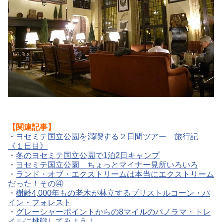
【関連記事】
・
ヨセミテ国立公園を満喫する２日間ツアー 旅行記
《１日目》
・
冬のヨセミテ国立公園で1泊2日キャンプ
・
ヨセミテ国立公園 ちょっとマイナー見所いろいろ
・
ランド・オブ・エクストリームは本当にエクストリーム
だった！その④
・
樹齢4,000年もの老木が林立するブリストルコーン・パ
イン・フォレスト
・
グレーシャーポイントからの8マイルのパノラマ・トレ
イルに挑戦してみよう！