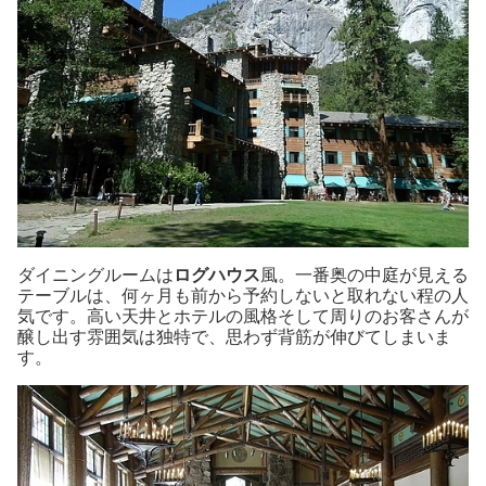
ダイニングルームは
ログハウス
風。一番奥の中庭が見える
テーブルは、何ヶ月も前から予約しないと取れない程の人
気です。高い天井とホテルの風格そして周りのお客さんが
醸し出す雰囲気は独特で、思わず背筋が伸びてしまいま
す。