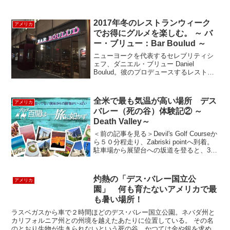
2017年冬のレストランウィーク
アメリカ
でお得にグルメを楽しむ。 ～ バ
ー・ブリュー：Bar Boulud ～
ニューヨークを代表するセレブリティシ
ェフ、ダニエル・ブリュー Daniel
Boulud。彼のプロデュースするレストラ
ンはアメリカのみならず、今やロンドン
やシンガポールなど世界にも展開し、
「NYスタイルの本格派フレンチ」の巨匠
全米で最も気温が高い場所 デス
アメリカ
として世界中に...
バレー（死の谷）体験記② ～
Death Valley～
＜前の記事を見る＞Devil's Golf Courseか
ら５０分程走り、Zabriski pointへ到着。
駐車場から展望台への坂道を登ると、360
度デスバレーの山々に囲まれた景色を一
望できます。 酸化した土や溶岩、銅の成
分により赤や緑色...
灼熱の「デス･バレー国立公
アメリカ
園」 何も育たないアメリカで最
も暑い場所！
ラスベガスから車で２時間ほどのデス･バレー国立公園。ネバダ州と
カリフォルニア州との州境を越えたあたりに位置している。 その名
のとおり生物が生きられないという死の谷。かつては金や銀を求めて