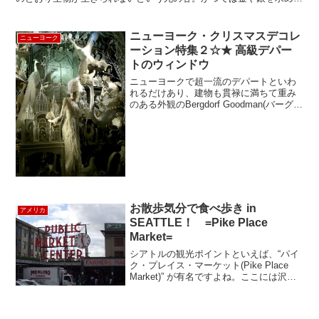
訪れ、過酷な自然に命を失った人たちもいた。今は国立公園...
ニューヨーク・クリスマスデコレ
ニューヨーク
ーション特集２☆★ 高級デパー
トのウィンドウ
ニューヨークで超一流のデパートといわ
れるだけあり、建物も貫禄に満ちて重み
のある外観のBergdorf Goodman(バーグド
ルフ･グッドマン）。セレブマダム御用達
の老舗高級ファッションデパートです。
ここのウィンドウは、常に高いクオリテ
ィで...
お散歩気分で食べ歩き in
アメリカ
SEATTLE！ =Pike Place
Market=
シアトルの観光ポイントといえば、“パイ
ク・プレイス・マーケット(Pike Place
Market)” が有名ですよね。ここには沢山
のグルメ素材が揃っているんですが、今
回はその中から一部のお店について、ご
紹介します。もちろん、お店のセレク