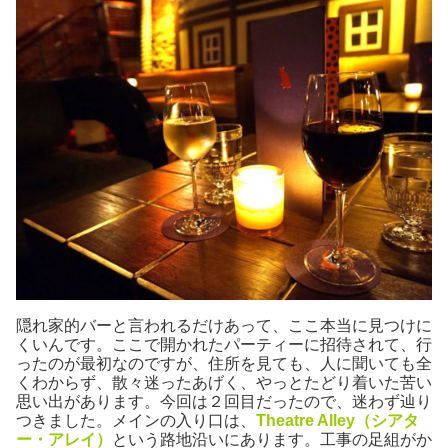
隠れ家的バーと言われるだけあって、ここ本当に見つけに
くいんです。ここで開かれたパーティーに招待されて、行
ったのが最初なのですが、住所を見ても、人に聞いても全
くわからず、散々迷ったあげく、やっとたどり着いた苦い
思い出があります。今回は２回目だったので、迷わず辿り
つきました。メインの入り口は、
Theatre Alley（シアタ
ー・アレイ）
という路地沿いにあります。工事の足組がか