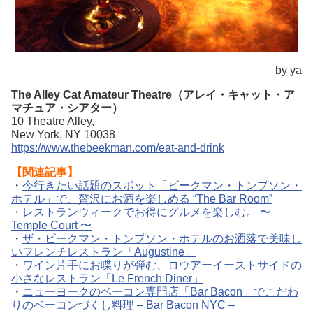
by ya
The Alley Cat Amateur Theatre（アレイ・キャット・ア
マチュア・シアター）
10 Theatre Alley,
New York, NY 10038
https://www.thebeekman.com/eat-and-drink
【関連記事】
・
今行きたい話題のスポット「ビークマン・トンプソン・
ホテル」で、贅沢にお酒を楽しめる “The Bar Room”
・
レストランウィークでお得にグルメを楽しむ。 〜
Temple Court 〜
・
ザ・ビークマン・トンプソン・ホテルのお洒落で美味し
いフレンチレストラン「Augustine」
・
ワイン片手にお喋りが弾む、ロウアーイーストサイドの
小さなレストラン「Le French Diner」
・
ニューヨークのベーコン専門店「Bar Bacon」でこだわ
りのベーコンづくし料理 – Bar Bacon NYC –