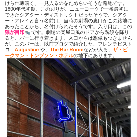
けられ薄暗く、一見入るのをためらいそうな路地です。
1800年代初期、この辺りが、ニューヨークで一番最初に
できたシアター・ディストリクトだったそうで、シアタ
ー・アレイと言う名前は、当時の劇場の裏口がこの路地に
あったことから、名付けられたそうです。入り口は、この
猫が目印
です。劇場の楽屋口風のドアから階段を降り
ると、バーに行き着きます。入口からは想像もつきません
が、このバーは、以前ブログで紹介した、フレンチビスト
ロ
Augustine
や、
The Bar Room
などが入る、
ザ・ビ
ークマン・トンプソン・ホテル
の地下にあります。