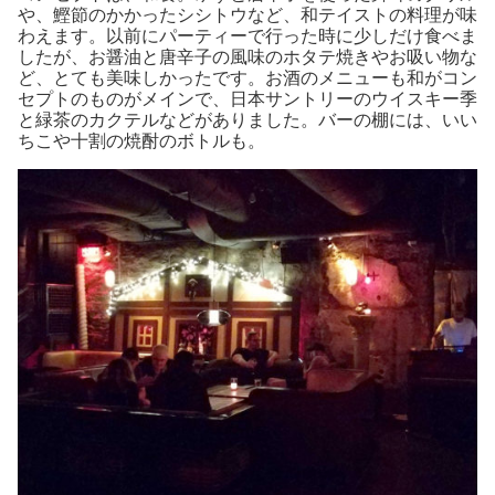
や、鰹節のかかったシシトウなど、和テイストの料理が味
わえます。以前にパーティーで行った時に少しだけ食べま
したが、お醤油と唐辛子の風味のホタテ焼きやお吸い物な
ど、とても美味しかったです。お酒のメニューも和がコン
セプトのものがメインで、日本サントリーのウイスキー季
と緑茶のカクテルなどがありました。バーの棚には、いい
ちこや十割の焼酎のボトルも。