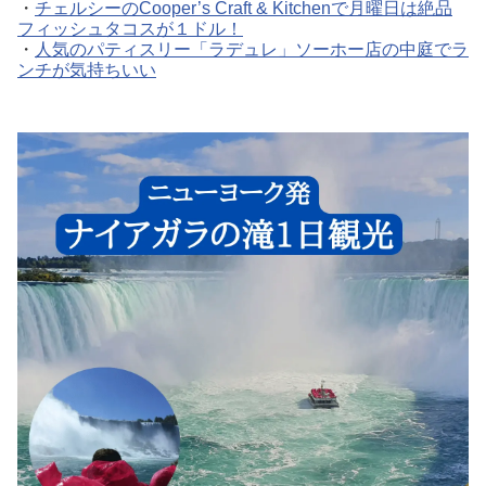
・
チェルシーのCooper’s Craft & Kitchenで月曜日は絶品
フィッシュタコスが１ドル！
・
人気のパティスリー「ラデュレ」ソーホー店の中庭でラ
ンチが気持ちいい