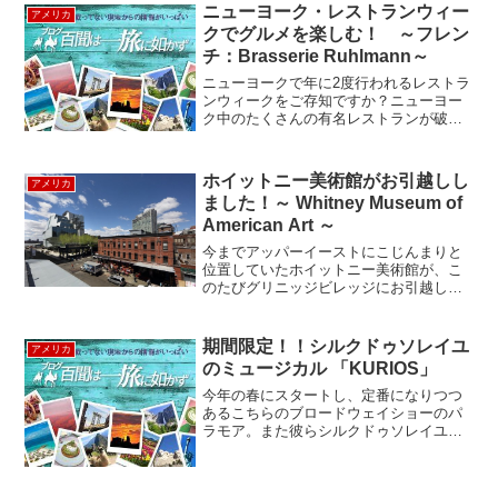
ニューヨーク・レストランウィー
アメリカ
クでグルメを楽しむ！ ～フレン
チ：Brasserie Ruhlmann～
ニューヨークで年に2度行われるレストラ
ンウィークをご存知ですか？ニューヨー
ク中のたくさんの有名レストランが破格
の値段でディナーやランチを提供するイ
ベントです。 今年2010年の夏のレストラ
ンウィークは7/12～7/25 の2週間！のは
ホイットニー美術館がお引越しし
アメリカ
ずが・...
ました！～ Whitney Museum of
American Art ～
今までアッパーイーストにこじんまりと
位置していたホイットニー美術館が、こ
のたびグリニッジビレッジにお引越しし
ました。歴史をふりかえると創設者のガ
ートルード・ヴァンダービルト・ホイッ
トニーさんは1914年にまずスタジオ、次
期間限定！！シルクドゥソレイユ
アメリカ
に本格的な美術館を1...
のミュージカル 「KURIOS」
今年の春にスタートし、定番になりつつ
あるこちらのブロードウェイショーのパ
ラモア。また彼らシルクドゥソレイユが
期間限定の新作を引っ提げNY Randalls
Islands に「KURIOS」が上陸しました。
ストーリー・・・舞台は19世紀、マ...