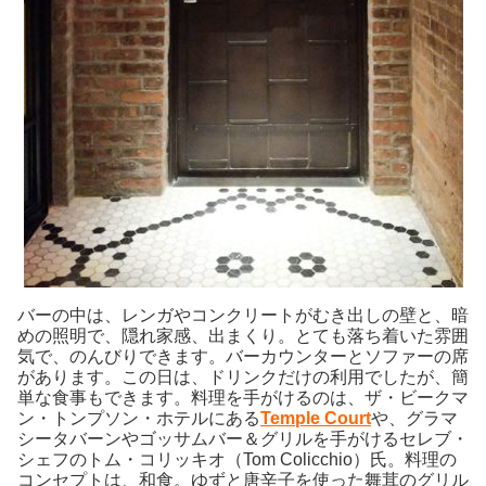
バーの中は、レンガやコンクリートがむき出しの壁と、暗
めの照明で、隠れ家感、出まくり。とても落ち着いた雰囲
気で、のんびりできます。バーカウンターとソファーの席
があります。この日は、ドリンクだけの利用でしたが、簡
単な食事もできます。料理を手がけるのは、ザ・ビークマ
ン・トンプソン・ホテルにある
Temple Court
や、グラマ
シータバーンやゴッサムバー＆グリルを手がけるセレブ・
シェフのトム・コリッキオ（Tom Colicchio）氏。料理の
コンセプトは、和食。ゆずと唐辛子を使った舞茸のグリル