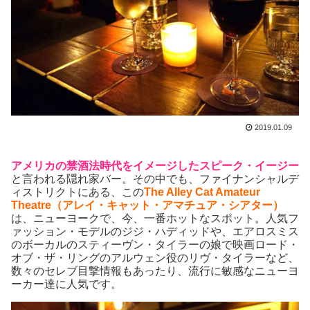
2019.01.09
アメリカの禁酒法時代をイメージしたスピーク・イージー
と言われる隠れ家バー。その中でも、ファイナンシャルデ
ィストリクトにある、この
The Alley Cat Amateur
Theatre（アレイ・キャット・アマチュア・シアター）
は、ニューヨークで、今、一番ホットなスポット。人気フ
ァッション・モデルのジジ・ハディッドや、エアロスミス
のボーカルのスティーヴン・タイラーの娘で映画ロード・
オブ・ザ・リングのアルウェン役のリヴ・タイラーなど、
数々のセレブ目撃情報もあったり、流行に敏感なニューヨ
ーカー達に人気です。