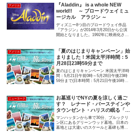
『Aladdin』 is a whole NEW
アメリカ
world!! ～ ブロードウェイミュ
ージカル アラジン ～
ディズニー8つ目のブロードウェイ作品
『アラジン』が2014年3月20日から公演
開始となりました。1992年に映画化され
たこの作品はディズニーアニメの中でも
かなりのヒット作品☆です。今回のミュ
ージカル『アラジン』は監督 /振り付けを
「夏のはじまりキャンペーン」始
アメリカ
ケーシー・...
まりました！米国太平洋時間：5
月28日23時59分まで
夏のはじまりキャンペーン 米国太平洋時
間：5月21日午前0時～5月28日午後23時
59分まで(日本時間：5月21日午後16時～5
月29日午後15時59分)9月30日までにご出
発のツアーに適用↓↓↓ キャンペーン内容
はこちら ↓↓↓ 1. 厳...
お墓巡りでNYの夏を涼しく過ご
ニューヨーク
す？ レナード・バーステインや
タウンゼント・ハリスの眠る「グ
リーンウッド墓地」
マンハッタンから車で30分、ブルックリ
Greenwood Cemetary
ン区にあるグリーンウッド墓地。日本の
墓地とは大違いのスケールと墓碑も博物
館にあるような造形美豊かなものばか
り。National Histric Landmark（国定歴史