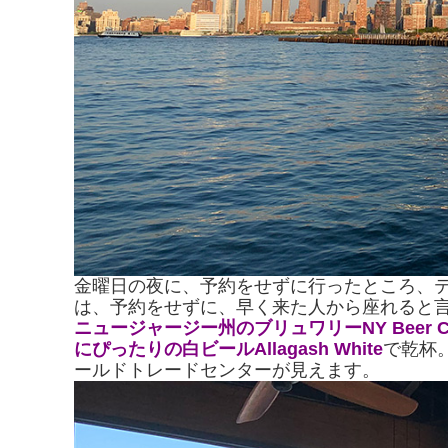
金曜日の夜に、予約をせずに行ったところ、
は、予約をせずに、早く来た人から座れると
ニュージャージー州のブリュワリーNY Beer Co
にぴったりの白ビールAllagash White
で乾杯
ールドトレードセンターが見えます。