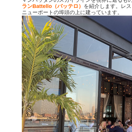
ランBattello（バッテロ）
を紹介します。レス
ニューポートの埠頭の上に建っています。