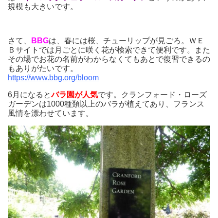
規模も大きいです。
さて、
BBG
は、春には桜、チューリップが見ごろ。ＷＥ
Ｂサイトでは月ごとに咲く花が検索できて便利です。また
その場でお花の名前がわからなくてもあとで復習できるの
もありがたいです。
https://www.bbg.org/bloom
6月になると
バラ園
が人気
です。クランフォード・ローズ
ガーデンは1000種類以上のバラが植えてあり、フランス
風情を漂わせています。