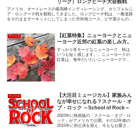
リーグ）ロングビーチ大会観戦
アメリカ、オートレースの最高峰インディレーシング、カリフォルニ
ア・ロングーチ戦を観戦してきました。ロングビーチ戦は、一般道路
をそのままサーキットにしてしまった市街地コース。ピザ屋さんの前
を、レーシングカーがかっ飛んで行くといった感じです。写...
【紅葉特集】ニューヨークとニュ
アメリカ
ーヨーク近郊の紅葉の楽しみ方。
すっかり冬モードなニューヨーク、秋は
いつも短く感じます。。ニューヨークの
紅葉は、毎年だいたいニューヨークマラ
ソン(11月の第一週日曜日)辺りから見頃に
なります。今年は天気がはっきりしなか
ったので、全ての木々が一斉に色づきま
せんでしたが、ニュ...
【大注目ミュージカル】家族みん
アメリカ
なが幸せになれる？スクール・オ
ブ・ロック ～School of Rock～
2003年に映画版の「スクール・オブ・ロ
ック」がアメリカで公開。その12年後の
2015年に初公演を迎え、今もなお愛され
るコメディー・ミュージカル。＜あらす
じ＞学生時代同じバンドで演奏していた