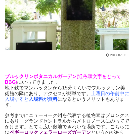
2017.07.03
ブルックリンボタニカルガーデン
(通称頭文字をとって
BBG
)
にいってきました。
地下鉄でマンハッタンから15分くらいでブルックリン美
術館の隣にあり、アクセスが簡単です。
土曜日の午前中に
入場すると
入場料が
無料
になるというメリットもありま
す。
参考までにニューヨーク州を代表する植物園はブロンクス
にあり、グランドセントラルからメトロノースにのってで
かけます。とても広い敷地できれいな場所です。こちらに
は
ペギーロックフェラーローズガーデン
というのがあり、