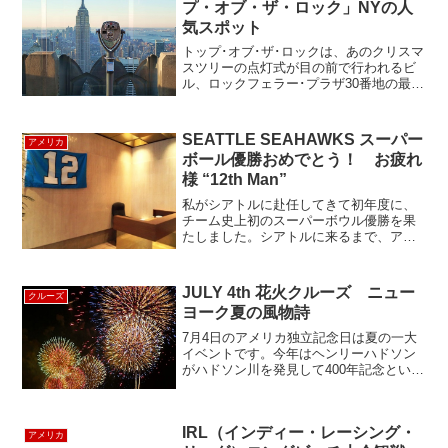
プ・オブ・ザ・ロック」NYの人
気スポット
トップ･オブ･ザ･ロックは、あのクリスマ
スツリーの点灯式が目の前で行われるビ
ル、ロックフェラー･プラザ30番地の最上
階にあります。７０年以上も前にジョ
ン・Ｄ・ロックフェラーが建てたビルで
すが展望台は長い間閉鎖されていて２０
SEATTLE SEAHAWKS スーパー
アメリカ
０５年に大改装され...
ボール優勝おめでとう！ お疲れ
様 “12th Man”
私がシアトルに赴任してきて初年度に、
チーム史上初のスーパーボウル優勝を果
たしました。シアトルに来るまで、アメ
フトに全く興味がなかった私が躍動感に
駆られ、 今ではどっぷりと“12th Man”の
仲間入りです。ムムッ、街中に飾られ
JULY 4th 花火クルーズ ニュー
クルーズ
る“12”のフ...
ヨーク夏の風物詩
7月4日のアメリカ独立記念日は夏の一大
イベントです。今年はヘンリーハドソン
がハドソン川を発見して400年記念という
ことでマンハッタンの西側を中心に花火
があがりました。PIER81からワールドヨ
ットが出航します。結構皆さん着飾っ
IRL（インディー・レーシング・
て、乗船です。...
アメリカ