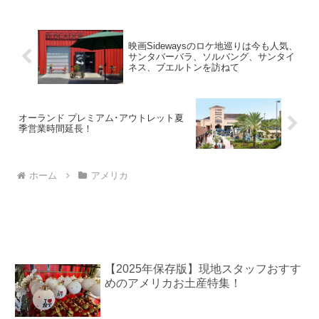
ニックの家に居候していたデューイだ
が、これ以上長く...
映画Sidewaysのロケ地巡りは今も人気、
サンタバーバラ、ソルバング、サンタイ
ネス、ブエルトンを訪ねて
オーランド プレミアム･アウトレット夏
季営業時間延長！
ホーム
アメリカ
【2025年保存版】現地スタッフおすす
めのアメリカお土産特集！