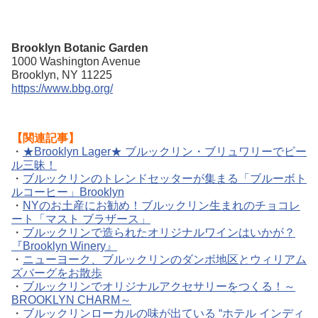
Brooklyn Botanic Garden
1000 Washington Avenue
Brooklyn, NY 11225
https://www.bbg.org/
【関連記事】
・
★Brooklyn Lager★ ブルックリン・ブリュワリーでビー
ル三昧！
・
ブルックリンのトレンドセッターが集まる「ブルーボト
ルコーヒー」Brooklyn
・
NYのお土産にお勧め！ブルックリン生まれのチョコレ
ート「マスト ブラザース」
・
ブルックリンで造られたオリジナルワインはいかが？
『Brooklyn Winery』
・
ニューヨーク、ブルックリンのダンボ地区とウィリアム
ズバーグをお散歩
・
ブルックリンでオリジナルアクセサリーをつくる！～
BROOKLYN CHARM～
・
ブルックリンローカルの味が出ている “ホテル インディ