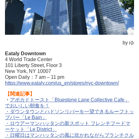
by ゆ
Eataly Downtown
4 World Trade Center
101 Liberty Street, Floor 3
New York, NY 10007
Open Daily：7 am – 11 pm
https://www.eataly.com/us_en/stores/nyc-downtown/
【関連記事】
・
アボカドトースト「Bluestone Lane Collective Cafe」
でおいしい朝食を！
・ダウンタウンとハドソンリバーを一望できるルーフトッ
プバー「Le Bain」
・ロウアーマンハッタンの新スポット フレンチフードマ
ーケット「Le District」
・日曜日はマンハッタンの風に吹かれながらブランチクル