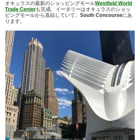
オキュラスの最新のショッピングモール
Westfield World
Trade Center
も完成、イータリーはオキュラスのショッ
ピングモールから直結していて、
South Concourse
にあ
ります。