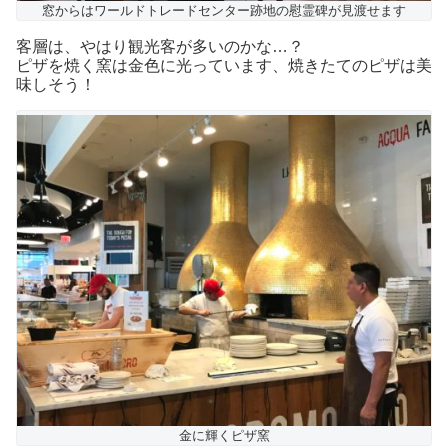
窓からはワールドトレードセンター跡地の慰霊碑が見渡せます
客層は、やはり観光客が多いのかな…？
ピザを焼く窯は金色に光っています、焼きたてのピザは美
味しそう！
金に輝くピザ窯