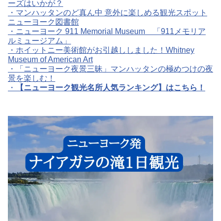
ーズはいかが？
・マンハッタンのど真ん中 意外に楽しめる観光スポット
ニューヨーク図書館
・ニューヨーク 911 Memorial Museum 「911メモリア
ルミュージアム」
・ホイットニー美術館がお引越ししました！Whitney
Museum of American Art
・「ニューヨーク夜景三昧」マンハッタンの極めつけの夜
景を楽しむ！
・
【ニューヨーク観光名所人気ランキング】はこちら！