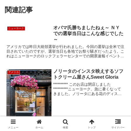
関連記事
オバマ氏勝ちましたねぇ～ ＮＹ
ニューヨーク
での選挙当日はこんな感じでした
～
アメリカでは昨日大統領選挙が行われました。今回の選挙は全米で注
目されていたのですが、選挙当日も各地でお祭り騒ぎだったよう。こ
れはニューヨークのロックフェラーセンターでの開票速報イベントの
模様です。ビルには青と赤のライトアップがされ、青がオバ...
ノリータのインスタ映えするソフ
アメリカ
トクリーム屋さんSweet Gloria
********** このお店は閉店しました
**********ニューヨーク、急に暑くなって
きました。ノリータにある花のディスプ
レーが目を惹くSweet Gloria（スイート・
グロリア）は、インスタ映えなソフトク
リームが人気の小さなお店...
メニュー
ホーム
検索
トップ
サイドバー