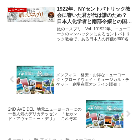
OUGHNUT PLANT。ニューヨークで知ら
ない人はいないほどの有名店。日本では
1922年、NYセントパトリック教
ニューヨーク
クリスピークリ...
会に響いた君が代は誰のため？
日本人化学者と南部令嬢との国際
結婚
旅のエスプリ Vol. 101922年、ニューヨ
ークのマンハッタンにあるセントパトリ
ック教会で、ある日本人の葬儀が600名も
の参列者を集めて行われていました。５
番街に面したセントパトリック教会はロ
ックフェラーセンターの反対側に位置す
るニュー...
メンフィス 格安・お得なニューヨー
ク・ブロードウェイ・ミュージカル・チ
ケット 劇場在庫オンライン販売！
2ND AVE DELI 地元ニューヨーカーにの
一番人気のデリカテッセン 「セカン
ド・アヴェニュー・デリ」 これぞ本物
のパストラミサンドウィッチ！
ホーム
アメリカ
ニューヨーク