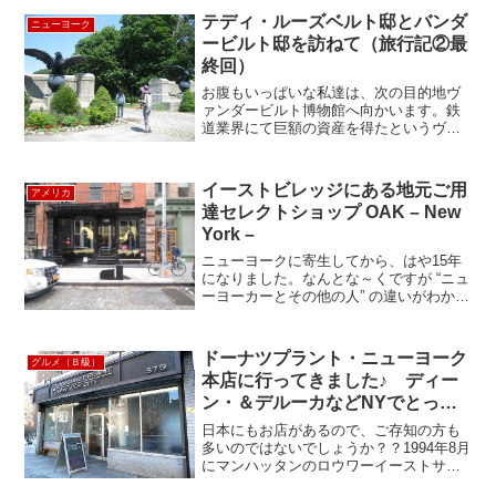
えば、カナダ・ケベ...
テディ・ルーズベルト邸とバンダ
ニューヨーク
ービルト邸を訪ねて（旅行記②最
終回）
お腹もいっぱいな私達は、次の目的地ヴ
ァンダービルト博物館へ向かいます。鉄
道業界にて巨額の資産を得たというヴァ
ンダービルト一族の一人である、ウィリ
アムの豪邸ツアーに参加します。午後２
時過ぎに到着。正面の門には、さっそく
イーストビレッジにある地元ご用
アメリカ
豪邸の証がありました(＊...
達セレクトショップ OAK – New
York –
ニューヨークに寄生してから、はや15年
になりました。なんとな～くですが “ニュ
ーヨーカーとその他の人” の違いがわかる
ようになった今日この頃です。 ニューヨ
ークの人達は、出身エリアによって話し
方や身のこなし方、もしくは服装が全然
ドーナツプラント・ニューヨーク
グルメ（Ｂ級）
ちがうので、...
本店に行ってきました♪ ディー
ン・＆デルーカなどNYでとって
も人気！
日本にもお店があるので、ご存知の方も
多いのではないでしょうか？？1994年8月
にマンハッタンのロウワーイーストサイ
ドで創業したドーナツプラント。