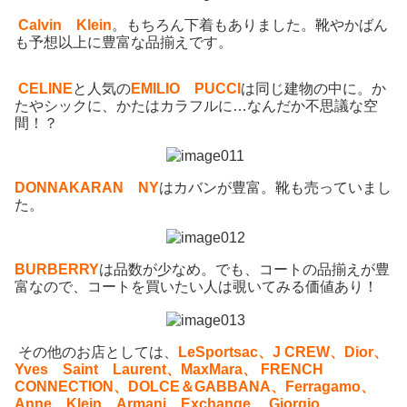
Calvin Klein
。もちろん下着もありました。靴やかばん
も予想以上に豊富な品揃えです。
CELINE
と人気の
EMILIO PUCCI
は同じ建物の中に。か
たやシックに、かたはカラフルに…なんだか不思議な空
間！？
DONNAKARAN NY
はカバンが豊富。靴も売っていまし
た。
BURBERRY
は品数が少なめ。でも、コートの品揃えが豊
富なので、コートを買いたい人は覗いてみる価値あり！
その他のお店としては、
LeSportsac、J CREW、Dior、
Yves Saint Laurent、MaxMara、
FRENCH
CONNECTION、DOLCE＆GABBANA、Ferragamo、
Anne Klein、Armani
Exchange、
Giorgio