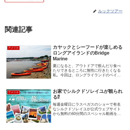
ルックツアー
関連記事
カヤックとシーフードが楽しめる
アメリカ
ロングアイランドのBridge
Marine
夏になると、アウトドアで飲んだり食べ
たりできるところに無性に行きたくなる
私。今回は、ロングライランドのベイビ
ルにある水辺のクラムバーに行ってきま
した。クラムバーを経営するのは、
Bridge Marine（ブリッジマリン）という
お家でシルクドソレイユが観られ
アメリカ
ボートを販売す...
る⁉
毎週金曜日にラスベガスのショーで有名
なシルクドソレイユが公式ウェブサイト
から無料の60分間のスペシャル動画を配
信しているのを知っていますか⁉今日は、
自宅でシルクドソレイユを視聴できる方
法を紹介します。シルクドソレイユとい