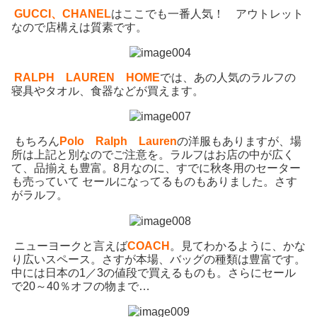
GUCCI、CHANEL
はここでも一番人気！ アウトレット
なので店構えは質素です。
RALPH LAUREN HOME
では、あの人気のラルフの
寝具やタオル、食器などが買えます。
もちろん
Polo Ralph Lauren
の洋服もありますが、場
所は上記と別なのでご注意を。ラルフはお店の中が広く
て、品揃えも豊富。8月なのに、すでに秋冬用のセーター
も売っていて セールになってるものもありました。さす
がラルフ。
ニューヨークと言えば
COACH
。見てわかるように、かな
り広いスペース。さすが本場、バッグの種類は豊富です。
中には日本の1／3の値段で買えるものも。さらにセール
で20～40％オフの物まで…