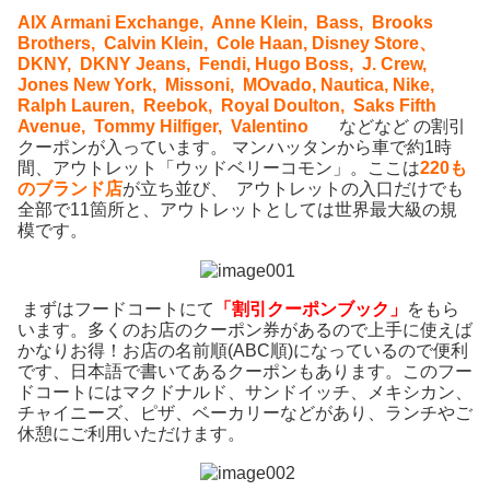
AIX Armani Exchange, Anne Klein, Bass, Brooks
Brothers, Calvin Klein, Cole Haan,
Disney Store、
DKNY, DKNY Jeans, Fendi, Hugo Boss, J. Crew,
Jones New York, Missoni, MOvado,
Nautica, Nike,
Ralph Lauren, Reebok, Royal Doulton, Saks Fifth
Avenue, Tommy Hilfiger, Valentino
などなど の割引
クーポンが入っています。 マンハッタンから車で約1時
間、アウトレット「ウッドベリーコモン」。ここは
220も
のブランド店
が立ち並び、 アウトレットの入口だけでも
全部で11箇所と、アウトレットとしては世界最大級の規
模です。
まずはフードコートにて
「割引クーポンブック」
をもら
います。多くのお店のクーポン券があるので上手に使えば
かなりお得！お店の名前順(ABC順)になっているので便利
です、日本語で書いてあるクーポンもあります。このフー
ドコートにはマクドナルド、サンドイッチ、メキシカン、
チャイニーズ、ピザ、ベーカリーなどがあり、ランチやご
休憩にご利用いただけます。