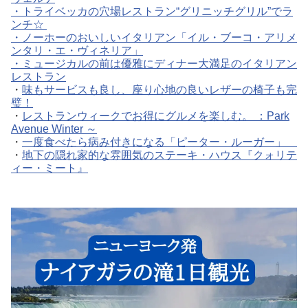
・
トライベッカの穴場レストラン“グリニッチグリル”でラ
ンチ☆
・
ノーホーのおいしいイタリアン「イル・ブーコ・アリメ
ンタリ・エ・ヴィネリア」
・
ミュージカルの前は優雅にディナー大満足のイタリアン
レストラン
・
味もサービスも良し、座り心地の良いレザーの椅子も完
璧！
・
レストランウィークでお得にグルメを楽しむ。 ：Park
Avenue Winter ～
・
一度食べたら病み付きになる「ピーター・ルーガー」
・
地下の隠れ家的な雰囲気のステーキ・ハウス『クォリテ
ィー・ミート』