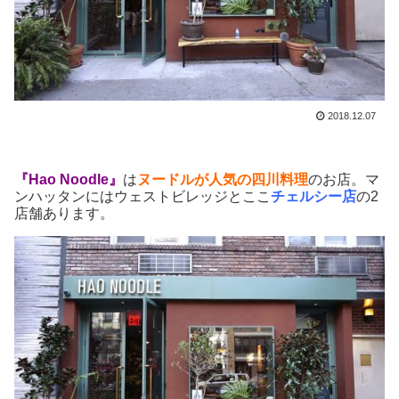
2018.12.07
『Hao Noodle』
は
ヌードルが人気の四川料理
のお店。マ
ンハッタンにはウェストビレッジとここ
チェルシー店
の2
店舗あります。