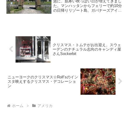
急に、肌寒い秋っぽい日が増えてきまし
た。マンハッタンからフェリーで約10分
の日帰りリゾート島、ガバナーズアイラ
ンドにあるオープンエアのレストラン
Three Peaks Lodge（スリーピークスロッ
ジ）は、夏が終わる前に行っておきたい
レスト...
クリスマス・トムテがお出迎え、スウェ
ーデンのナチュラル志向のキャンディ屋
さんSockerbit
ニューヨークのクリスマス☆Rolf’sのイン
スタ映えするクリスマス・デコレーショ
ン
ホーム
アメリカ