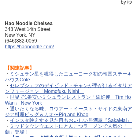
by ゆ
Hao Noodle Chelsea
343 West 14th Street
New York, NY
(646)882-0059
https://haonoodle.com/
【関連記事】
・
ミシュラン星を獲得したニューヨーク初の韓国ステーキ
ハウスCote
・
セレブシェフのデイビッド・チャンが手がけるイタリア
ンフュージョン「Momofuku Nishi」
・
世界で1番安いミシュランレストラン「添好運 Tim Ho
Wan」 New York
・
通いたくなる味、ロウアー・イースト・サイドの東南ア
ジア料理ピッグ＆カオ〜Pig and Khao
・
インスタ映えする見た目もおいしい居酒屋『SakaMai』
・
ミッドタウンウエストにとんこつラーメンで人気の「一
蘭」登場！