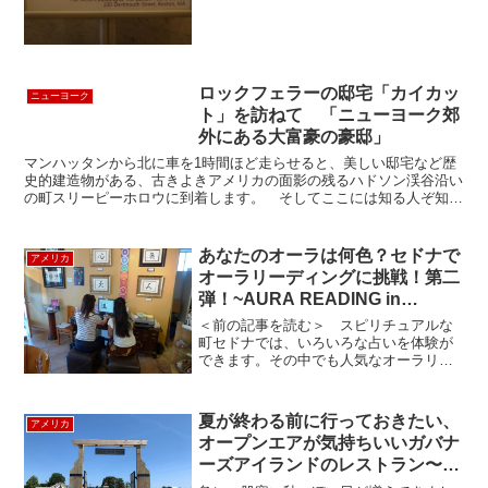
ロックフェラーの邸宅「カイカッ
ニューヨーク
ト」を訪ねて 「ニューヨーク郊
外にある大富豪の豪邸」
マンハッタンから北に車を1時間ほど走らせると、美しい邸宅など歴
史的建造物がある、古きよきアメリカの面影の残るハドソン渓谷沿い
の町スリーピーホロウに到着します。 そしてここには知る人ぞ知る
世界の石油王ロックフェラー家の大豪邸『カイカット』が・...
あなたのオーラは何色？セドナで
アメリカ
オーラリーディングに挑戦！第二
弾！~AURA READING in
Sedona 2~
＜前の記事を読む＞ スピリチュアルな
町セドナでは、いろいろな占いを体験が
できます。その中でも人気なオーラリー
ディングを体験しました！今回の場所は
セドナの町の中心地、アップタウンにあ
りとても便利な「Sedona Story」に行っ
夏が終わる前に行っておきたい、
アメリカ
てきました。...
オープンエアが気持ちいいガバナ
ーズアイランドのレストラン〜
Three Peaks Lodge