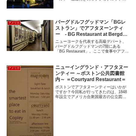
もあるので便利です。テーブルからご覧
のように夜景が広がります。遠くにはポ
ン・デ・アスーカルも眺望でき、ほんの
りと潮の香りが漂ってきま...
バーグドルフグッドマン「BGレ
アメリカ
ストラン」でアフタヌーンティ
ー - BG Restaurant at Bergdorf
Goodman New York
ニューヨークを代表する高級デパート、
バーグドルフグッドマンの7階にある
「BG Restaurant」。ここで食事やアフタ
ヌーンティーがいただけます。こんなと
ころにレストランがあるんだ～と最初来
た時はびっくりしたのを覚えています。
ニューイングランド・アフタヌー
アメリカ
さすがバーグ...
ンティー ～ボストン公共図書館
内～ ＝Courtyard Restaurant＝
ボストンでアフタヌーンティーはいかが
ですか？今回私が行ってきたのは、1848
年設立でアメリカ合衆国最古の公立図書
館（入館無料）内にある、“ Courtyard
Restaurant（コートヤード・レストラ
ン） ” です。コプリースクエア前の...