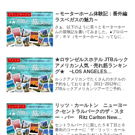
～モーターホーム体験記：番外編
グランドサークル
ラスベガスの魅力～
さぁ、以下のように長々とモーターホー
ムの冒険記を書いてみました。●プロロー
グ：ＲＶ（モーターホーム）ってなに？
●体験記１：Day1 モーターホームレンタ
ル ●体験記２：Day1 モーターホーム車内
の設備 ●体験記３：Day1 ＲＶで大自然...
★ロサンゼルスホテル JTBルック
アメリカ
アメリカン人気・売れ筋ランキン
グ★ ~LOS ANGELES
HOTELS~
ルックアメリカンでたくさんのホテルの
予約をしております。2011~2012年に
JTBルックアメリカンツアーでご予約の
ご依頼を頂戴したホテルランキングをご
紹介します。「ロサンゼルスでどこのホ
テルに泊まろうかな」 っと迷ってる
リッツ・カールトン ニューヨー
ニューヨーク
方、こちらが人気の...
ク-セントラルパークのザ・スタ
ー・バー Ritz Carlton New
York-Central Park
セントラルパークに面した５８丁目と６
番街のコーナーに「ザ・リッツ・カール
トン ニューヨーク‐セントラルバーク」