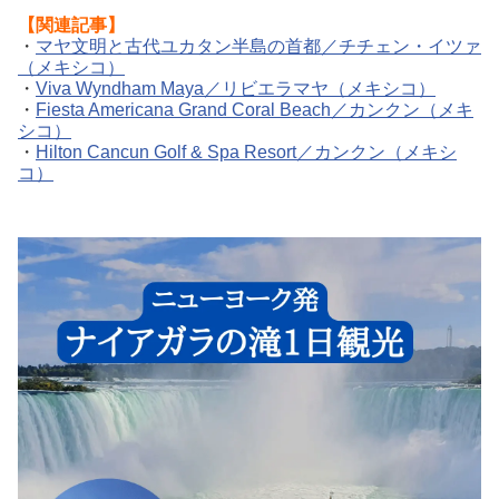
【関連記事】
・
マヤ文明と古代ユカタン半島の首都／チチェン・イツァ
（メキシコ）
・
Viva Wyndham Maya／リビエラマヤ（メキシコ）
・
Fiesta Americana Grand Coral Beach／カンクン（メキ
シコ）
・
Hilton Cancun Golf & Spa Resort／カンクン（メキシ
コ）