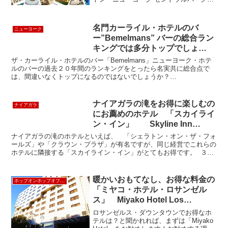
はあります。１９９１年のハリソン・フ
ォード主演の映画「心の旅」（原題
Regarding Henry）で登場したホテルでも
名門カーライル・ホテルのバ
ニューヨーク
あります...
ー”Bemelmans” バーの総合ラン
キングでは多分トップでしょ
う！ The Carlyle Hotel
ザ・カーライル・ホテルのバー「Bemelmans」ニューヨーク・ホテ
ルのバーの過去２０年間のランキングをとったら名実共に総合点で
は、間違いなくトップになるのではないでしょうか？
「Bemelmans」はアップスケールのファッション街マディソン...
ナイアガラの滝をお得に楽しむの
ナイアガラ
にお薦めのホテル 「スカイライ
ン・イン」 Skyline Inn
Niagara Falls
ナイアガラの滝のホテルといえば、 「シェラトン・オン・ザ・フォ
ールズ」や「クラウン・プラザ」が有名ですが、同じ経営でこれらの
ホテルに隣接する「スカイライン・イン」がとてもお得です。 ３階
建てのこじんまりとしたホテルでロビーも小さいですが、...
暖かいおもてなし、お得な料金の
ホップオンホップオフLA
「ミヤコ・ホテル・ロサンゼル
ス」 Miyako Hotel Los
Angeles《ホップオンホップオフ
ロサンゼルス・ダウンタウンでお得なホ
観光バス＝38番停留所》
テルは？と聞かれれば、まずは「Miyako