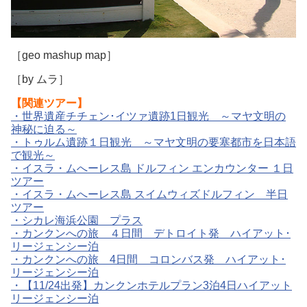
［geo mashup map］
［by ムラ］
【関連ツアー】
・世界遺産チチェン･イツァ遺跡1日観光 ～マヤ文明の
神秘に迫る～
・トゥルム遺跡１日観光 ～マヤ文明の要塞都市を日本語
で観光～
・イスラ・ムへーレス島 ドルフィン エンカウンター １日
ツアー
・イスラ・ムへーレス島 スイムウィズドルフィン 半日
ツアー
・シカレ海浜公園 プラス
・カンクンへの旅 ４日間 デトロイト発 ハイアット･
リージェンシー泊
・カンクンへの旅 4日間 コロンバス発 ハイアット･
リージェンシー泊
・【11/24出発】カンクンホテルプラン3泊4日ハイアット
リージェンシー泊