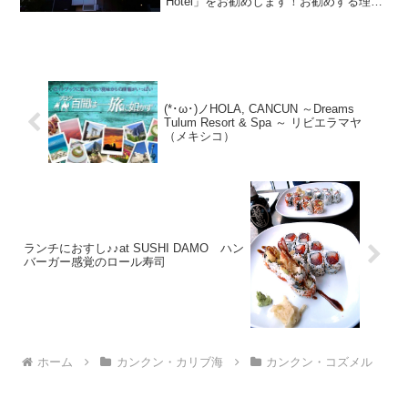
Hotel」をお勧めします！お勧めする理由
は、、、、No. 2: 歩いて行けるファミマ
やレストラン、お店が周りに沢山ある
事。No. 3： 改装されたばかりの使い...
(*･ω･)ノHOLA, CANCUN ～Dreams
Tulum Resort & Spa ～ リビエラマヤ
（メキシコ）
ランチにおすし♪♪at SUSHI DAMO ハン
バーガー感覚のロール寿司
ホーム
カンクン・カリブ海
カンクン・コズメル