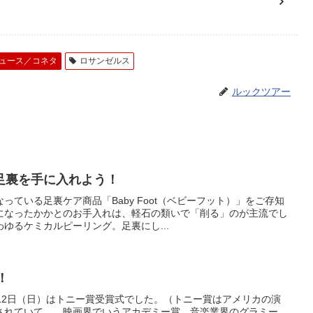
ュース／コネタ
ロサンゼルス
ルックツアー
足裏を手に入れよう！
っている足裏ケア商品「Baby Foot（ベビーフット）」をご存知
になったかかとのお手入れは、軽石の類いで「削る」のが主流でし
ゆるケミカルピーリング。足裏にし...
！
6月12日（日）はトニー賞受賞式でした。（トニー賞はアメリカの演
されていて、、映画界でいうアカデミー賞、音楽業界のグラミー