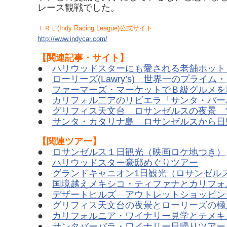
レース観戦でした。
ＩＲＬ(Indy Racing League)公式サイト
http://www.indycar.com/
【関連記事・サイト】
●
ハリウッドスターにも愛される老舗ホットドッ
●
ローリーズ(Lawry’s) 世界一のプライ
●
ファーマーズ・マーケットでＢ級グルメを
●
カリフォル二アのリビエラ「サンタ・バー
●
グリフィス天文台 ロサンゼルスの夜景 
●
サンタ・カタリナ島 ロサンゼルスから日
【関連ツアー】
●
ロサンゼルス１日観光（映画ロケ地つき）
●
ハリウッドスター豪邸めぐりツアー
●
グランドキャニオン1日観光（ロサンゼル
●
国境越えメキシコ・ティファナとカリフォ
●
デザートヒルズ アウトレットショッピン
●
グリフィス天文台の夜景とローリーズの極
●
カリフォルニア・ワイナリー見学とテメキ
●
サンタバーバラ・ワイナリー日帰りツアー