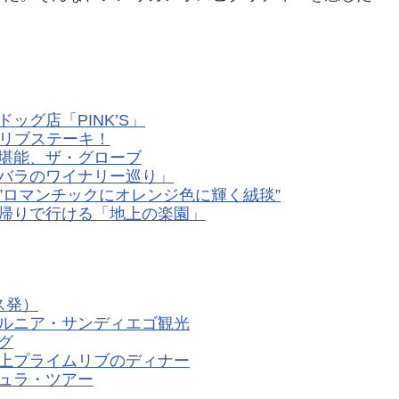
グ店「PINK’S」
ム・リブステーキ！
堪能、ザ・グローブ
バラのワイナリー巡り」
”ロマンチックにオレンジ色に輝く絨毯”
帰りで行ける「地上の楽園」
ス発）
ルニア・サンディエゴ観光
グ
上プライムリブのディナー
ュラ・ツアー