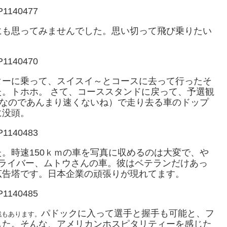
にも思ってみませんでした。思い切って飛び乗りたい
ターに乗って、スイスイ～とコースに去って行ったそ
。トホホ。 さて、コーススタンドに戻って、予選観
地なのであんまり速くないね）で走り去る車のドップ
に没頭。
。時速150ｋｍの車を写真に収めるのは大変で、や
ドライバー、ムトウさんの車。彼はベテランだけあっ
広告塔です。日本企業の頑張りが現れてます。
パドックに入って選手と握手も可能と、フ
戦もあります。
した。そんな、アメリカンホスピタリティーを感じた