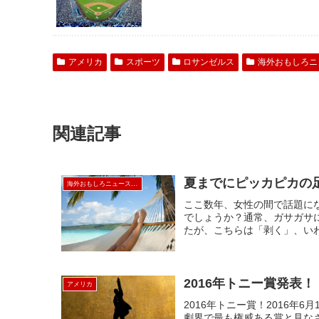
アメリカ
スポーツ
ロサンゼルス
海外おもしろニ
関連記事
夏までにピッカピカの
海外おもしろニュース／コネタ
ここ数年、女性の間で話題にな
でしょうか？通常、ガサガサ
たが、こちらは「剥く」、いわ
2016年トニー賞発表！
アメリカ
2016年トニー賞！2016年
劇界で最も権威ある賞と見な