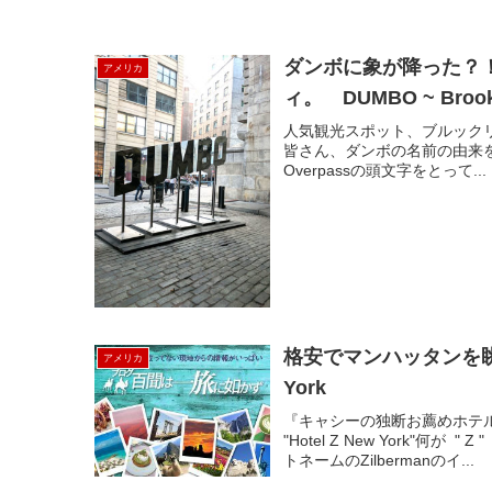
ダンボに象が降った？
アメリカ
ィ。 DUMBO ~ Brook
人気観光スポット、ブルック
皆さん、ダンボの名前の由来をご存知です
Overpassの頭文字をとって...
格安でマンハッタンを眺め
アメリカ
York
『キャシーの独断お薦めホテル
"Hotel Z New York
トネームのZilbermanのイ...