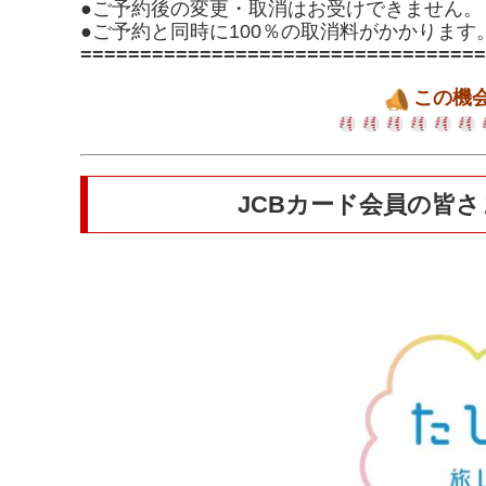
●ご予約後の変更・取消はお受けできません。
●ご予約と同時に100％の取消料がかかります
==================================
この機
JCB
カード会員の皆さ