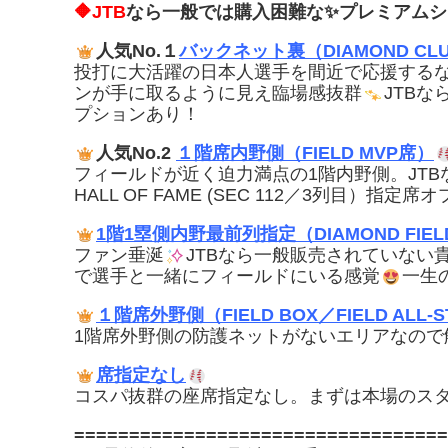
🔶JTB
なら一般では購入困難な✨プレミアムシ
人気No.１
バックネット裏（DIAMOND CL
投打に大活躍の日本人選手を間近で応援する
ンが手に取るように見え臨場感抜群
JTB
プションあり！
人気No.2
１階席内野側（FIELD MVP席）
フィールドが近く迫力満点の1階内野側。JTB
HALL OF FAME (SEC 112／3列目）
1階1塁側内野最前列指定（DIAMOND FIEL
ファン垂涎
JTBなら一般販売されていない
で選手と一緒にフィールドにいる感覚
一生
１階席外野側（FIELD BOX／FIELD ALL-
1階席外野側の防護ネットがないエリアなので
席指定なし
コスパ抜群の座席指定なし。まずは本場のス
==================================