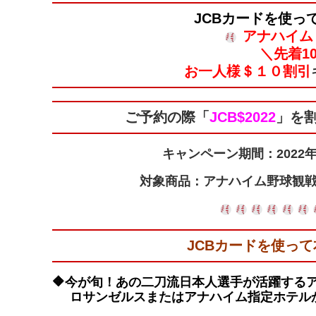
JCB
カードを使っ
アナハイム
＼先着1
お一人様＄１０割引
ご予約の際
「
JCB$2022
」
を割
キャンペーン期間：
2022
対象商品：アナハイム野球観
JCBカードを使っ
🔶今が旬！あの二刀流日本人選手が活躍する
ロサンゼルスまたはアナハイム指定ホテル