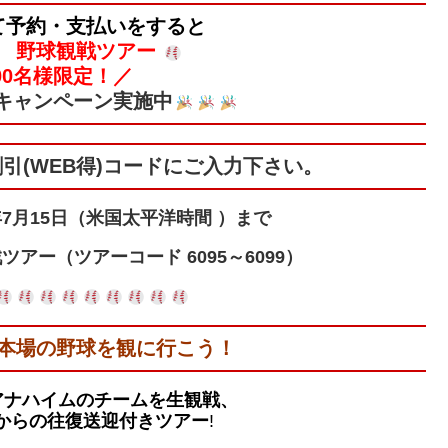
て
予約・支払いをすると
 野球観戦ツアー
00名様限定！／
キャンペーン実施中
引(WEB得)コードにご入力下さい。
年
7
月
15
日（米国太平洋時間 ）まで
戦ツアー
（ツアーコード 6095～6099）
て本場の野球を観に行こう！
アナハイムのチームを生観戦、
からの往復送迎付きツアー
!