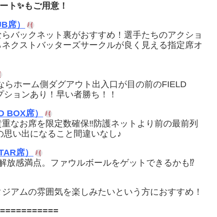
ート✨もご用意！
UB席）
ならバックネット裏がおすすめ！選手たちのアクショ
ならネクストバッターズサークルが良く見える指定席オ
ならホーム側ダグアウト出入口が目の前のFIELD
指定席オプションあり！早い者勝ち！！
D BOX席）
貴重なお席を限定数確保‼防護ネットより前の最前列
の思い出になること間違いなし♪
STAR席）
解放感満点。ファウルボールをゲットできるかも⁉
タジアムの雰囲気を楽しみたいという方におすすめ！
===========