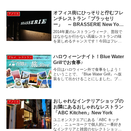
オフィス街にひっそりと佇むフレ
アメリカ
ンチレストラン「ブラッセリ
ー」 ～ BRASSERIE New York
～
2014年夏のレストランウィーク、普段で
はなかなか行かない高級レストランの味
を楽しめるチャンスです！今回はフレン
チレストランの「BRASSERIE」へ行っ
てみました。レキシントンとパークアベ
ニューの間、53丁目にあります。店構え
ハロウィーンナイト！Blue Water
グルメ、レストラン
はシンプル。...
Grillでお食事♪
今日はハロウィーン外で食事をしよう！
ということで、『Blue Water Grill』へ仮
装をして出かけることにしました。ブラ
ンチ・ディナーとも地下1階では、ジャズ
の生演奏を聞きながら（要予約）お食事
が楽しめるとってもオシャレなレストラ
ンで...
おしゃれなインテリアショップの
アメリカ
お隣にあるおしゃれなレストラン
「ABC Kitchen」New York
ユニオンスクエアにある「ABC キッチ
ン」、ニューヨークで個人的に一番好き
なインテリアと雑貨のセレクトショップ