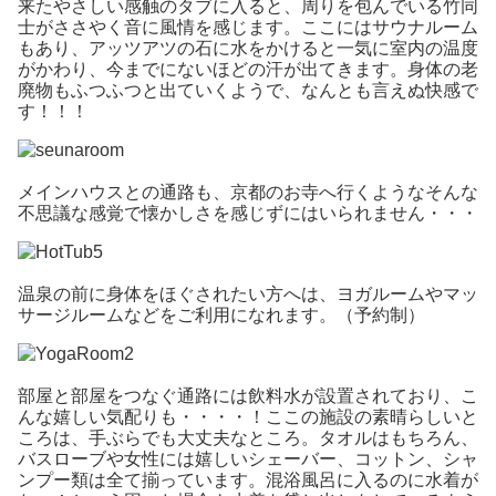
来たやさしい感触のタブに入ると、周りを包んでいる竹同
士がささやく音に風情を感じます。ここにはサウナルーム
もあり、アッツアツの石に水をかけると一気に室内の温度
がかわり、今までにないほどの汗が出てきます。身体の老
廃物もふつふつと出ていくようで、なんとも言えぬ快感で
す！！！
メインハウスとの通路も、京都のお寺へ行くようなそんな
不思議な感覚で懐かしさを感じずにはいられません・・・
温泉の前に身体をほぐされたい方へは、ヨガルームやマッ
サージルームなどをご利用になれます。（予約制）
部屋と部屋をつなぐ通路には飲料水が設置されており、こ
んな嬉しい気配りも・・・・！ここの施設の素晴らしいと
ころは、手ぶらでも大丈夫なところ。タオルはもちろん、
バスローブや女性には嬉しいシェーバー、コットン、シャ
ンプー類は全て揃っています。混浴風呂に入るのに水着が