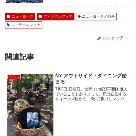
ニューヨーク
フィラデルフィア
ニューヨーク／郊外
フィラデルフィア
ルックツアー
関連記事
NY アウトサイド・ダイニング始
アメリカ
まる
7月5日 日曜日、世間では経済再開も進ん
でいることもありまして、私は在住する
クィーンズ区から、3か月振りにマンハッ
タン区を訪れました。日曜のミッドタウ
ンからアッパーイーストサイドへ歩いて
みると オフィス街はさすがにゴースト
タウンのごとく閑散...