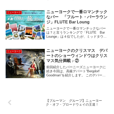
のABC Carpet & Homeに隣接する、ジャ
ンジョルジュ氏が手がけるレストランで
す。ジャンジョルジュといっても敷居の
ニューヨークで一番ロマンチック
ニューヨーク
高いレ...
なバー 「フルート・バーラウン
ジ」FLUTE Bar Loung
ニューヨークで一番ロマンチックなバー
は？と言うランキングで「FLUTE Bar
Lounge」は４位でしたが、ミッドタウン
の便利な場所にあるバーの中では１番ロ
マンチックなバーという事で（？） と
１番としました。 場所は、ニューヨー
ニューヨークのクリスマス デパ
ニューヨーク
ク・ヒルト...
ートのショーウィンドウはクリス
マス気分満載 ♪ ②
前回紹介したバーニーズニューヨークに
続き今回は、高級デパート“Bergdorf
Goodman”を紹介します。 このデパート
のショーウィンドウのアイデアにはいつ
も驚かされます。今年9月8日にあったフ
ァッションナイトではウインドウの中に
生身の...
【ブルーマン グループ】ニューヨー
ク・オフ・ブロードウェイの王道！