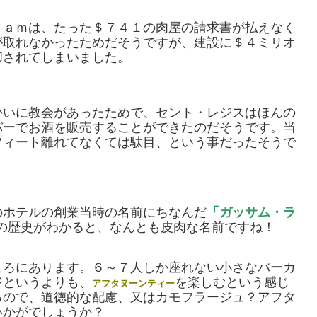
ｈａｍは、たった＄７４１の肉屋の請求書が払えなく
が取れなかったためだそうですが、建設に＄４ミリオ
却されてしまいました。
かいに教会があったためで、セント・レジスはほんの
バーでお酒を販売することができたのだそうです。当
フィート離れてなくては駄目、という事だったそうで
のホテルの創業当時の名前にちなんだ
「ガッサム・ラ
の歴史がわかると、なんとも皮肉な名前ですね！
ころにあります。６～７人しか座れない小さなバーカ
ジというよりも、
を楽しむという感じ
アフタヌーンティー
るので、道徳的な配慮、又はカモフラージュ？アフタ
いかがでしょうか？