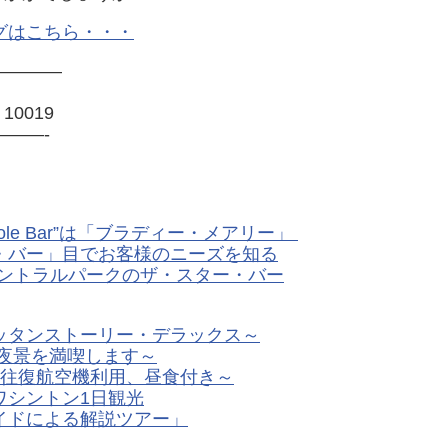
グはこちら・・・
————
Y 10019
——-
ole Bar”は「ブラディー・メアリー」
・バー」目でお客様のニーズを知る
セントラルパークのザ・スター・バー
ッタンストーリー・デラックス～
夜景を満喫します～
～往復航空機利用、昼食付き～
ワシントン1日観光
イドによる解説ツアー」