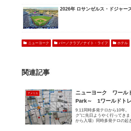
2026年 ロサンゼルス・ドジャ
ニューヨーク
バー／クラブ／ナイト・ライフ
ホテル
関連記事
ニューヨーク ワールドト
アメリカ
Park～ 1ワールド
9.11同時多発テロから10年
ク”に先日ようやく行ってき
から入場）同時多発テロの起き