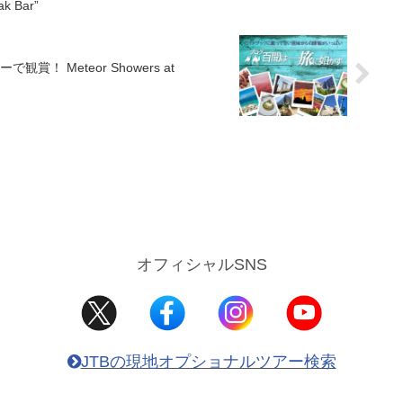
k Bar”
howers at
オフィシャルSNS
JTBの現地オプショナルツアー検索