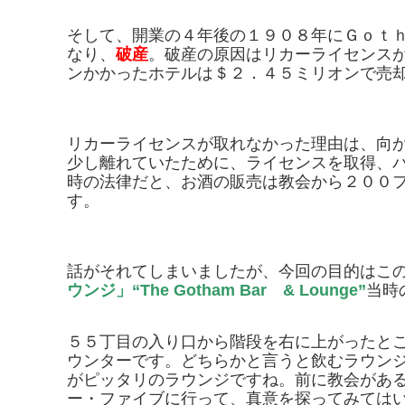
そして、開業の４年後の１９０８年にＧｏｔ
なり、
破産
。破産の原因はリカーライセンス
ンかかったホテルは＄２．４５ミリオンで売
リカーライセンスが取れなかった理由は、向
少し離れていたために、ライセンスを取得、
時の法律だと、お酒の販売は教会から２００
す。
話がそれてしまいましたが、今回の目的はこ
ウンジ」
“The Gotham Bar & Lounge”
当時
５５丁目の入り口から階段を右に上がったと
ウンターです。どちらかと言うと飲むラウン
がピッタリのラウンジですね。前に教会があ
ー・ファイブに行って、真意を探ってみては