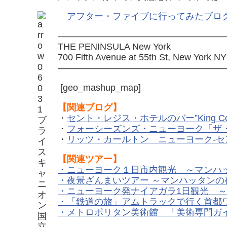
アフター・ファイブに行ってみたブロ
——————————————————
THE PENINSULA New York
700 Fifth Avenue at 55th St, New York N
———————————————————
[geo_mashup_map]
【関連ブログ】
・
セント・レジス・ホテルのバー”King C
・
フォーシーズンズ・ニューヨーク「ザ
・
リッツ・カールトン ニューヨーク-
【関連ツアー】
・
ニューヨーク１日市内観光 ～マンハ
・
夜景ざんまいツアー ～マンハッタンの
・
ニューヨーク発ナイアガラ1日観光 
・
「鉄道の旅」アムトラックで行く首都
・
メトロポリタン美術館 「美術専門ガ