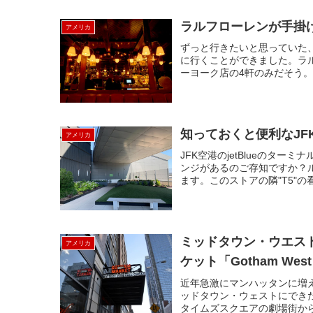
ラルフローレンが手掛け
アメリカ
ずっと行きたいと思っていた、
に行くことができました。ラ
ーヨーク店の4軒のみだそう。
知っておくと便利なJ
アメリカ
JFK空港のjetBlueのタ
ンジがあるのご存知ですか？
ます。このストアの隣"T5"の
ミッドタウン・ウエス
アメリカ
ケット「Gotham West 
近年急激にマンハッタンに増
ッドタウン・ウェストにでき
タイムズスクエアの劇場街から