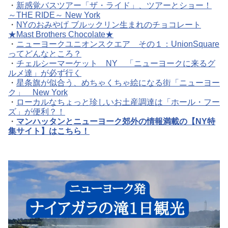
・
新感覚バスツアー「ザ・ライド」、ツアーとショー！
～THE RIDE～ New York
・
NYのおみやげ ブルックリン生まれのチョコレート
★Mast Brothers Chocolate★
・
ニューヨークユニオンスクエア その１：UnionSquare
ってどんなところ？
・
チェルシーマーケット NY 「ニューヨークに来るグ
ルメ達」が必ず行く
・
星条旗が似合う、めちゃくちゃ絵になる街「ニューヨー
ク」 New York
・
ローカルなちょっと珍しいお土産調達は「ホール・フー
ズ」が便利？！
・
マンハッタンとニューヨーク郊外の情報満載の【NY特
集サイト】はこちら！