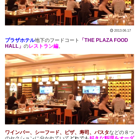
2013.06.17
プラザホテル
地下のフードコート
「THE PLAZA FOOD
HALL」
の
レストラン編
。
ワインバー、シーフード、ピザ、寿司、パスタ
などの８つ
のセクションに分かれていて
どれでも
好きな料理をオーダ