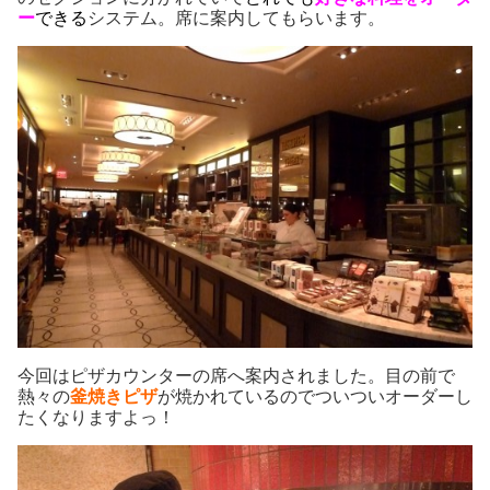
ー
できる
システム。席に案内してもらいます。
今回はピザカウンターの席へ案内されました。目の前で
熱々の
釜焼きピザ
が焼かれているのでついついオーダーし
たくなりますよっ！