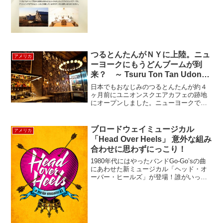
か、全部で405ヶ所が公園や記念物に指定
されていま...
つるとんたんがＮＹに上陸。ニュ
アメリカ
ーヨークにもうどんブームが到
来？ ～ Tsuru Ton Tan Udon
Noddle Brasseria ～
日本でもおなじみのつるとんたんが約４
ヶ月前にユニオンスクエアカフェの跡地
にオープンしました。ニューヨークでう
どんはどのくらい知られているのかし
ら？？？デリやレストランでも見かける
ので、知っているニューヨーカーは多い
ブロードウェイミュージカル
アメリカ
はず。日本食ブームに乗って...
「Head Over Heels」 意外な組み
合わせに思わずにっこり！
1980年代にはやったバンドGo-Go’sの曲
にあわせた新ミュージカル「ヘッド・オ
ーバー・ヒールズ」が登場！誰がいった
いGo-Go’sの音楽とサー・フィリップ・シ
ドニーのエリザベス朝時代の古典ドラマ
『アーケイディア』とをブロードウェィ
で組み...