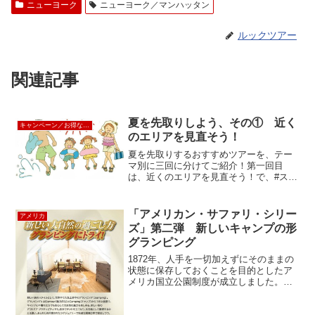
ニューヨーク
ニューヨーク／マンハッタン
ルックツアー
関連記事
夏を先取りしよう、その① 近く
キャンペーン／お得な割引情報
のエリアを見直そう！
夏を先取りするおすすめツアーを、テー
マ別に三回に分けてご紹介！第一回目
は、近くのエリアを見直そう！で、#ステ
イケーション や #ホカンス なんてい
かがでしょう？コロナで在宅ワークが増
えたことで、気分転換をかねて、家から
「アメリカン・サファリ・シリー
アメリカ
少しだけ離れた場所で...
ズ」第二弾 新しいキャンプの形
グランピング
1872年、人手を一切加えずにそのままの
状態に保存しておくことを目的としたア
メリカ国立公園制度が成立しました。以
来、アメリカには59の国立公園、49の国
立史跡公園、78の国立モニュメントのほ