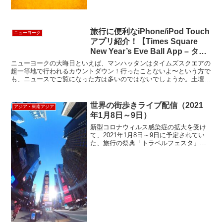
旅行に便利なiPhone/iPod Touch
ニューヨーク
アプリ紹介！【Times Square
New Year’s Eve Ball App – タイ
ムズスクエア・カウントダウンの
ニューヨークの大晦日といえば、マンハッタンはタイムズスクエアの
公式アプリ】
超一等地で行われるカウントダウン！行ったことないよ〜という方で
も、ニュースでご覧になった方は多いのではないでしょうか。土壇場
で申し訳ないのですが、そのタイムズスクエアの大晦日カウ...
世界の街歩きライブ配信（2021
アジア・東南アジア
年1月8日～9日）
新型コロナウィルス感染症の拡大を受け
て、2021年1月8日～9日に予定されてい
た、旅行の祭典「トラベルフェスタ」の
中止が発表されました。気軽に海外旅行
ができない状態が続くなか、このイベン
トを楽しみにされていた方も多いのでは
ないでしょうか。 ...