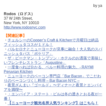
by ya
Rodos（ロドス）
37 W 24th Street,
New York, NY 10010
http://www.rodosnyc.com
【関連記事】
・
チェルシーのCooper’s Craft & Kitchenで月曜日は絶品
フィッシュタコスが１ドル！
・
バルセロナとニューヨークが見事に融合！大人気のスパ
ニッシュタパス「ボケリア」
・
ザ・ビークマン・トンプソン・ホテルのお洒落で美味し
いフレンチレストラン「Augustine」
・
一度食べれば分かる、ペルー料理の魅力。- RAYMI
Peruvian Kitchen
・
ニューヨークのベーコン専門店「Bar Bacon」でこだわ
りのベーコンづくし料理 – Bar Bacon NYC –
・
夜景ざんまい『ゴールド』〜ディナーと夜景とエンパイ
アを満喫〜
・
・エンパイア・ステート・ビルは冬の透きとおる夜が一
番！
・
【ニューヨーク観光名所人気ランキング】はこちら！