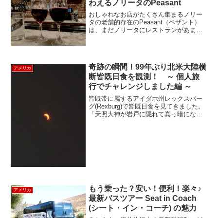
わえるノリータのPeasant
おしゃれなお店がたくさん集まるノリー
タの老舗的存在のPeasant（ペザント）
は、まだノリータにレストランがあまり
なかった1999年の創業当時から本格的な
イタリア料理を提供し、根強い人気があ
ります。食のプロ、シェフ達にも訪れる
お店で、ニュー...
奇跡の瞬間！99年ぶり北米大陸横
アメリカ
断皆既日食を観測！ ～ 個人旅
行でチャレンジしました編 ～
皆既帯に属するアイダホ州レックスバー
グ(Rexburg)で皆既日食を見てきました。
「天照大神が岩戸に隠れて真っ暗になっ
たのは、日食が起きた事をさすのではな
いか」昔に何かの本で、それを読んでか
ら日食をいつか体験してみたいなぁと漠
然と思っていま...
もう乗った？安い！便利！楽々♪
アメリカ
最新バスツアー Seat in Coach
(シート・イン・コーチ) の魅力