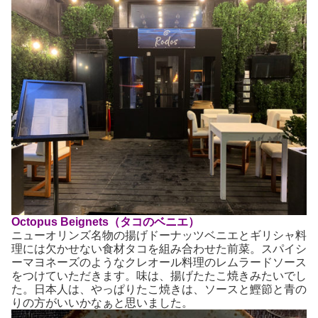
Octopus Beignets（タコのベニエ）
ニューオリンズ名物の揚げドーナッツベニエとギリシャ料
理には欠かせない食材タコを組み合わせた前菜。スパイシ
ーマヨネーズのようなクレオール料理のレムラードソース
をつけていただきます。味は、揚げたたこ焼きみたいでし
た。日本人は、やっぱりたこ焼きは、ソースと鰹節と青の
りの方がいいかなぁと思いました。