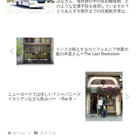
みなさん、海外旅行中の長距離移動、ど
のような交通手段を使用していますか？
とりあえず大都市までの往復航空券は購
入済み。そこから他都市へ移動すると
き、飛行機、バス、レンタカーあるいは
現地ツアーに参加するなど、いろいろな
選択肢があると思います。今...
インスタ映えするカリフォルニア州最大
級の本屋さん〜The Last Bookstore
ニューヨークでは珍しい？ジャパニーズ
イタリアンな立ち飲みバー ～Bar B ～
ホーム
アメリカ