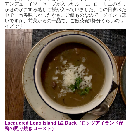
アンデューイソーセージが入ったルーに、ローリエの香り
がほのかにする蒸しご飯が入っていました。この日食べた
中で一番美味しかったかも。ご飯ものなので、メインっぽ
いですが、前菜からの一品で、ご飯茶碗1杯分くらいのサ
イズです。
Lacquered Long Island 1/2 Duck（ロングアイランド産
鴨の照り焼きロースト）