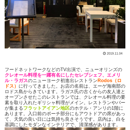
2019.11.04
フードネットワークなどのTV出演で、ニューオリンズの
クレオール料理を一躍有名にしたセレブシェフ、エメリ
ル・ラガス
のニューヨーク初進出レストラン
Rodos（ロ
ドス）
に行ってきました。お店の名前は、エーゲ海南部の
ロドス島からきています。ラガス氏の古くからの友人達と
オープンさせたこのレストランでは、クレオール料理の要
素を取り入れたギリシャ料理がメイン。レストランやバー
が集まる
フラットアイアン地区
のホテル・アンリの1階に
あります。入口前のポーチ部分にもアウトドアの席があっ
て、天気の良い日には気持ち良さそうです。店内は、白を
基調にしたモダンなインテリアで、清潔感があります。