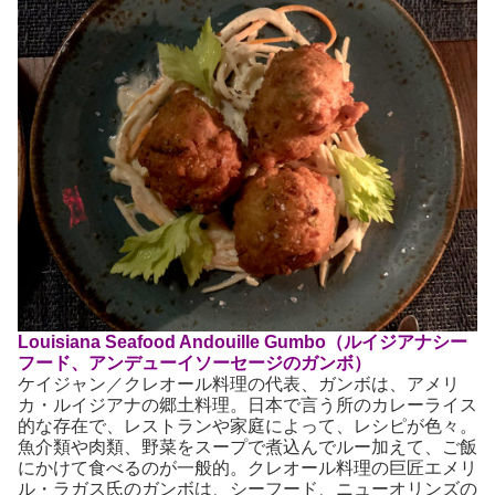
Louisiana Seafood Andouille Gumbo（ルイジアナシー
フード、アンデューイソーセージのガンボ）
ケイジャン／クレオール料理の代表、ガンボは、アメリ
カ・ルイジアナの郷土料理。日本で言う所のカレーライス
的な存在で、レストランや家庭によって、レシピが色々。
魚介類や肉類、野菜をスープで煮込んでルー加えて、ご飯
にかけて食べるのが一般的。クレオール料理の巨匠エメリ
ル・ラガス氏のガンボは、シーフード、ニューオリンズの