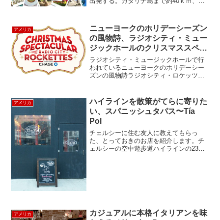
出発する。カタリナ島まで約40ｋｍ、高
速艇で1時間ちょっとで到着する。 いか
にも速そうです。中は、ゆったり3人がけ
のクッションシート。夏の日差しの良い
ニューヨークのホリデーシーズン
アメリカ
日は、サンデッキシ...
の風物詩、ラジオシティ・ミュー
ジックホールのクリスマススペク
タキュラー
ラジオシティ・ミュージックホールで行
われているニューヨークのホリデーシー
ズンの風物詩ラジオシティ・ロケッツの
Christmas Spectacular（クリスマススペ
クタキュラー）を遂に見ることができま
した。1933年から続く、伝統のクリス...
ハイラインを散策がてらに寄りた
アメリカ
い、スパニッシュタパス〜Tía
Pol
チェルシーに住む友人に教えてもらっ
た、とっておきのお店を紹介します。チ
ェルシーの空中遊歩道ハイラインの23丁
目の出口からすぐの10th アベニュー沿い
にある、スパニッシュタパスのお店ティ
ア ポル（Tía Pol）です。ハイラインやミ
ートパッ...
カジュアルに本格イタリアンを味
アメリカ