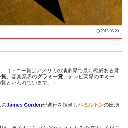
2016.06.20
た。（トニー賞はアメリカの演劇界で最も権威ある賞
ー賞
、音楽業界の
グラミー賞
、テレビ業界の
エミー
の賞といわれています。）
人の
James Corden
が進行を担当し
ハミルトン
の出演
付け、ライトニングなどたくさんあるので詳しくはこ