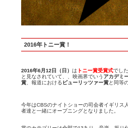
2016年トニー賞！
2016年6月12日（日）
は
トニー賞受賞式
でし
と見なされていて、、映画界でいう
アカデミ
賞
、報道における
ピューリッツァー賞
と同等
今年はCBSのナイトショーの司会者イギリス
者達と一緒にオープニングとなりました。
賞のカテゴリーは全部で13あり、音楽、振り