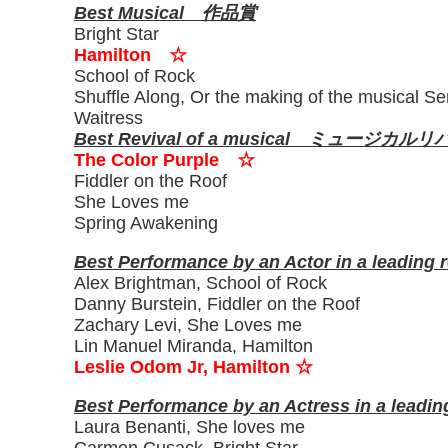
Best Musical 作品賞
Bright Star
Hamilton ☆
School of Rock
Shuffle Along, Or the making of the musical Se
Waitress
Best Revival of a musical ミュージ
The Color Purple ☆
Fiddler on the Roof
She Loves me
Spring Awakening
Best Performance by an Actor in a le
Alex Brightman, School of Rock
Danny Burstein, Fiddler on the Roof
Zachary Levi, She Loves me
Lin Manuel Miranda, Hamilton
Leslie Odom Jr, Hamilton ☆
Best Performance by an Actress in a l
Laura Benanti, She loves me
Carmen Cusack, Bright Star