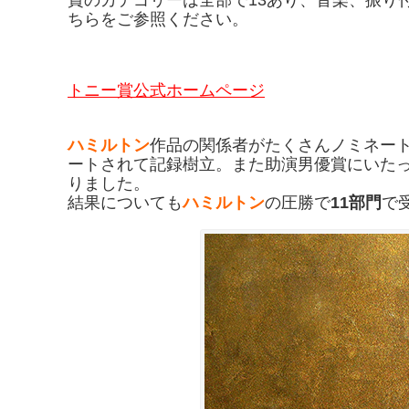
ちらをご参照ください。
トニー賞公式ホームページ
ハミルトン
作品の関係者がたくさんノミネー
ートされて記録樹立。また助演男優賞にいた
りました。
結果についても
ハミルトン
の圧勝で
11部門
で