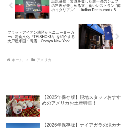
話題沸騰！常識を覆した超一流のシェフ
の料理が楽しめる立ち食いレストラン “俺
のイタリアン” - Italian Restaurant / Bar
–
フラットアイアン地区からニューヨーカ
ーに定食文化『TEISHOKU』を紹介する
大戸屋米国１号店 Ootoya New York
ホーム
アメリカ
【2025年保存版】現地スタッフおすす
めのアメリカお土産特集！
【2026年保存版】ナイアガラの滝カナ