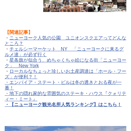
【関連記事】
・
ニューヨーク人気の公園 ユニオンスクエアってどんな
ところ？
・
チェルシーマーケット NY 「ニューヨークに来るグ
ルメ達」が必ず行く
・
星条旗が似合う、めちゃくちゃ絵になる街「ニューヨー
ク」 New York
・
ローカルなちょっと珍しいお土産調達は「ホール・フー
ズ」が便利？！
・エンパイア・ステート・ビルは冬の透きとおる夜が一
番！
・地下の隠れ家的な雰囲気のステーキ・ハウス『クォリテ
ィー・ミート』
・
【ニューヨーク観光名所人気ランキング】はこちら！