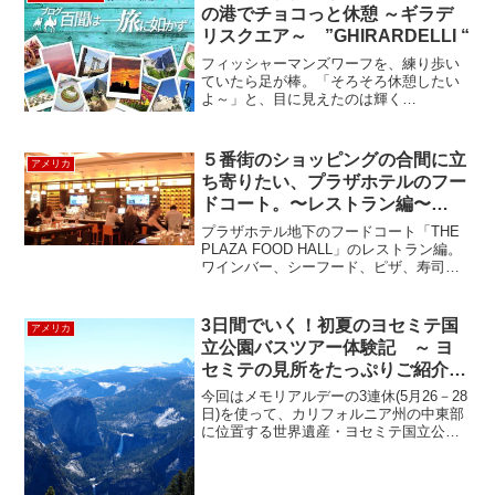
セレブレーション...
の港でチョコっと休憩 ～ギラデ
リスクエア～ ”GHIRARDELLI “
フィッシャーマンズワーフを、練り歩い
ていたら足が棒。「そろそろ休憩したい
よ～」と、目に見えたのは輝く
「GHIRARDELLI」光るサイン。あっ、あ
そこにカフェあったよね？？１８９３
年、「ギラデリスクエア」はもともと、
５番街のショッピングの合間に立
アメリカ
ギラデリさんがチョコレー...
ち寄りたい、プラザホテルのフー
ドコート。〜レストラン編〜
THE PLAZA FOOD HALL
プラザホテル地下のフードコート「THE
PLAZA FOOD HALL」のレストラン編。
ワインバー、シーフード、ピザ、寿司、
パスタなどの８つのセクションに分かれ
ていてどれでも好きな料理をオーダーで
きるシステム。席に案内してもらいま
3日間でいく！初夏のヨセミテ国
アメリカ
す。今回は...
立公園バスツアー体験記 ～ ヨ
セミテの見所をたっぷりご紹介
～
今回はメモリアルデーの3連休(5月26－28
日)を使って、カリフォルニア州の中東部
に位置する世界遺産・ヨセミテ国立公園
へ行ってきました！今回はバスツアーの
メリットとともに、ヨセミテの見どころ
をたっぷりご紹介します♪**現地バスツア