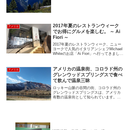
ーで参加し...
2017年夏のレストランウィーク
アメリカ
でお得にグルメを楽しむ。 ～ Ai
Fiori ～
2017年夏のレストランウィーク、ニュー
ヨークで人気のイタリアンシェフMichael
Whiteのお店「Ai Fiori」へ行ってきまし
た。Michael Whiteといえば、マンハッタ
ンに何件ものレストランを手がけ、中で
もハイエンドなイタ...
アメリカの温泉街、コロラド州の
アメリカ
グレンウッドスプリングスで食べ
て飲んで温泉三昧
ロッキー山脈の谷間の街、コロラド州の
グレンウッドスプリングスは、アメリカ
有数の温泉街として知られています。街
の中心には、あのグランドキャニオンの
谷底を流れるコロラド川が流れます。グ
レンウッドスプリングスは、ネイティブ
アメリカンのユート族が、...