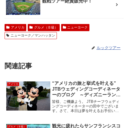
観戦ツアー絶賛販売中！
アメリカ
グルメ（Ｂ級）
ニューヨーク
ニューヨーク／マンハッタン
ルックツアー
関連記事
“アメリカの旅と挙式を叶える”
アメリカ
JTBウェディングコーディネータ
ーのブログ ～ディズニーランド
パーク・ディズニーフェアリーテ
皆様、ご機嫌よう。 JTBチーフウェディ
ールウェディング～②
ングコーディネーターの田中でございま
す。さて、本日は夢を叶えるお手伝い田
中のウェディングプログ第2弾！！開園前
のディズニーランドパークを貸切りお式
の次は、キャラクターを独占しての“プチ
観光に疲れたらサンフランシスコ
グルメ（Ｂ級）