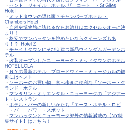
・
セント ジャイル ホテル, ザ コート ・St Giles
Hotel
・
ミッドタウンの隠れ家？チャンバーズホテル ・
Chambers Hotel
・
自然史博物館に訪れるならお泊りはエクセルシオーに決
まり！
・
格安でマンハッタンを眺めたいならクイーンズもあ
り！？ Hotel Z
・
チャイナタウンにそびえ建つ新品ウインダムガーデンホ
テル
・
改装オープンしたニューヨーク・ミッドタウンのホテル
HOTEL LOLA
・
ＮＹの最新ホテル ブロードウィー・ミュージカルの観
劇にはベスト
・
ソーホーのお買い物、食べ歩きに便利な「ソーホー・グ
ランド・ホテル」
・
マンダリン・オリエンタル・ニューヨークの「アジアー
ト・レストラン」
・
ホテル・バーの新しいかたち「エース・ホテル・ロビ
ー・バー」パワー・スポット
・
マンハッタンとニューヨーク郊外の情報満載の【NY特
集サイト】はこちら！