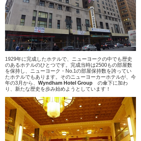
1929年に完成したホテルで、ニューヨークの中でも歴史
のあるホテルのひとつです。完成当時は2500もの部屋数
を保持し、ニューヨーク・No.1の部屋保持数を誇ってい
たホテルでもあります。そのニューヨーカーホテルが、今
年の3月から、
Wyndham Hotel Group
の傘下に加わ
り、新たな歴史を歩み始めようとしています！