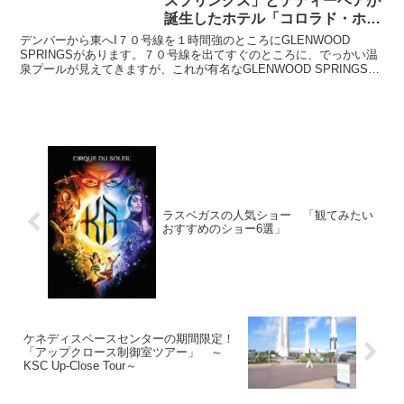
スプリングス」とテディーベアが
誕生したホテル「コロラド・ホテ
ル」
デンバーから東へI７０号線を１時間強のところにGLENWOOD
SPRINGSがあります。７０号線を出てすぐのところに、でっかい温
泉プールが見えてきますが、これが有名なGLENWOOD SPRINGSの
温泉プールですね。完全に町の人達の保養...
ラスベガスの人気ショー 「観てみたい
おすすめのショー6選」
ケネディスペースセンターの期間限定！
「アップクロース制御室ツアー」 ～
KSC Up-Close Tour～