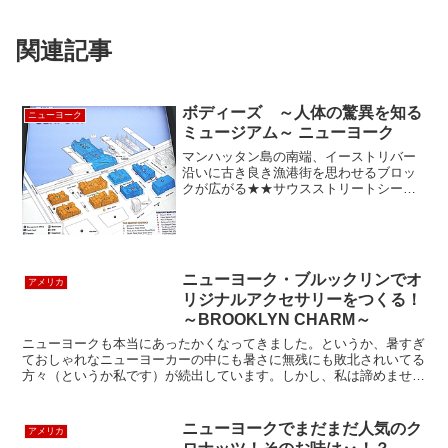
関連記事
ボディーズ ～人体の驚異を知る
ニューヨーク
ミュージアム～ ニューヨーク
マンハッタン島の南端、イーストリバー
沿いに古き良き漁港街を思わせるブロッ
クが広がる★★サウスストリートシーポ
ートショッピング、エンターテイメン
ト、レストラン1日中楽しめるこのホット
なスポットでです。ルックアメリカンの
ニューヨーク市内観光やニ...
ニューヨーク・ブルックリンでオ
アメリカ
リジナルアクセサリーをつくる！
～BROOKLYN CHARM～
ニューヨークも本当にあったかくなってきました。というか、暑すぎ
ておしゃれなニューヨーカーの中にも暑さに無残にも敗北されいてる
方々（というか私です）が続出しています。しかし、私は諦めませ
ん。洋服に手を抜いてしまってもおしゃれに見える方法がある...
ニューヨークでまだまだ人気のク
アメリカ