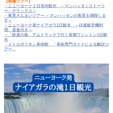
【関連ツアー】
・
ニューヨーク１日市内観光 ～マンハッタンストーリ
ー・デラックス～
・
夜景ざんまいツアー ～マンハッタンの夜景を満喫しま
す～
・
ニューヨーク発ナイアガラ1日観光 ～往復航空機利
用、昼食付き～
・
「鉄道の旅」アムトラックで行く首都ワシントン1日観
光
・
メトロポリタン美術館 「美術専門ガイドによる解説ツ
アー」