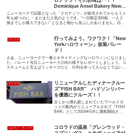
ロナッツ！そのお味は‥！？
Dominique Ansel Bakery New
York
ニューヨークで話題となった「クロナッツ」が販売されてからもう１
年も経つのに‥ まだまだ人気のようです。“一日限定300個、一人２
個までしか購入できない” となると朝から並ぶしかありません。日本
でもこの４月から某ドーナツ屋さんから同じ商品が売...
行ってみよう。ワクワク！「New
アメリカ
Yorkハロウィーン」仮装パレー
ド！
さあ、ニューヨークで一番エキサイティングなハロウィンになりまし
た。パレード当日ニューヨークの街の様子をレポートしましょう。コ
スチュームと言えばリッキーズだと、行列を作って入らなくてはいけ
ませんが、そのほかにもいろいろなところにコスチューム屋...
リニューアルしたディナークルー
アメリカ
ズ”FISH BAR” ハドソンリバー
を優雅にクルーズ！！
古くから慣れ親しまれていたワールドヨ
ットの船内がリニューアルされて『FISH
BAR』として2016年5月に運航開始され
ました。以前よりも気軽に、カジュアル
に、お洒落になった約1時間30分のクルー
ズです。船上での食事を楽しみながら、
コロラドの温泉「グレンウッド・
コロラド・デンバー
ハドソン...