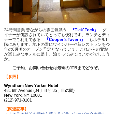
24時間営業 昔ながらの雰囲気漂う
『Tick’ Tock』
ダ
イナーが併設されていてとっても便利です。ランチとディ
ナーでご利用できる
『Cooper’s Tavern』
もホテル1
階にあります。地下の階にワインバーや新レストランを今
年の8月頃のオープン予定となっていて、これからの変貌
が楽しみなホテルに是非、泊まってみてはいかがでしょう
か。
ご予約、お問い合わせは最寄のJTBまでどうぞ。
【参照】
Wyndham New Yorker Hotel
481 8th Avenue (34丁目と 35丁目の間)
New York, NY 10001
(212) 971-0101
【関連記事】
・
古き良きＮＹの時代を感じるグラマシーパークホテル