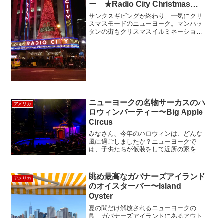
ー ★Radio City Christmas
Spectacular★
サンクスギビングが終わり、一気にクリ
スマスモードのニューヨーク。マンハッ
タンの街もクリスマスイルミネーション
で飾られ始め、ニューヨークがキラキラ
光り輝く一年で一番美しい時期です。そ
んなニューヨークを一目見に訪れる方も
多いのではないでしょうか...
ニューヨークの名物サーカスのハ
アメリカ
ロウィンパーティー〜Big Apple
Circus
みなさん、今年のハロウィンは、どんな
風に過ごしましたか？ニューヨークで
は、子供たちが仮装をして近所の家を回
る「トリックオアトリート」はもちろん
ですが、有名なウエストビレッジの仮装
パレードをはじめとした様々なイベント
眺め最高なガバナーズアイランド
アメリカ
が開催されました。私たちは...
のオイスターバー〜Island
Oyster
夏の間だけ解放されるニューヨークの
島、ガバナーズアイランドにあるアウト