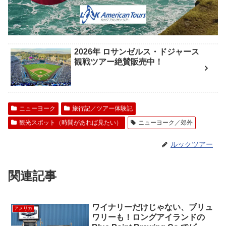
2026年 ロサンゼルス・ドジャース
観戦ツアー絶賛販売中！
ニューヨーク
旅行記／ツアー体験記
観光スポット（時間があれば見たい）
ニューヨーク／郊外
ルックツアー
関連記事
ワイナリーだけじゃない、ブリュ
アメリカ
ワリーも！ロングアイランドの