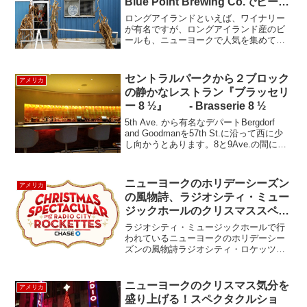
Blue Point Brewing Co.でビー
ル・テイスティング
ロングアイランドといえば、ワイナリー
が有名ですが、ロングアイランド産のビ
ールも、ニューヨークで人気を集めてい
ます。その中でも、最近よく見かけるの
は、Blue Point Toasted Lager（ブルーポ
イント・トーステッド・ラガー）。こ...
セントラルパークから２ブロック
アメリカ
の静かなレストラン『ブラッセリ
ー 8 ½』 - Brasserie 8 ½
5th Ave. から有名なデパートBergdorf
and Goodmanを57th St.に沿って西に少
し向かうとあります。8と9Ave.の間に位
置するので、名前が８ 1/2です。外からは
レストランがあるとは気が付きません
が、レストラン...
ニューヨークのホリデーシーズン
アメリカ
の風物詩、ラジオシティ・ミュー
ジックホールのクリスマススペク
タキュラー
ラジオシティ・ミュージックホールで行
われているニューヨークのホリデーシー
ズンの風物詩ラジオシティ・ロケッツの
Christmas Spectacular（クリスマススペ
クタキュラー）を遂に見ることができま
した。1933年から続く、伝統のクリス...
ニューヨークのクリスマス気分を
アメリカ
盛り上げる！スペクタクルショ