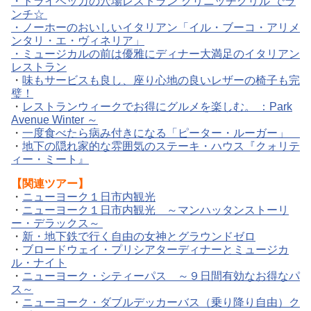
・
トライベッカの穴場レストラン“グリニッチグリル”でラ
ンチ☆
・
ノーホーのおいしいイタリアン「イル・ブーコ・アリメ
ンタリ・エ・ヴィネリア」
・
ミュージカルの前は優雅にディナー大満足のイタリアン
レストラン
・
味もサービスも良し、座り心地の良いレザーの椅子も完
璧！
・
レストランウィークでお得にグルメを楽しむ。 ：Park
Avenue Winter ～
・
一度食べたら病み付きになる「ピーター・ルーガー」
・
地下の隠れ家的な雰囲気のステーキ・ハウス『クォリテ
ィー・ミート』
【
関連ツアー】
・
ニューヨーク１日市内観光
・
ニューヨーク１日市内観光 ～マンハッタンストーリ
ー・デラックス～
・
新・地下鉄で行く自由の女神とグラウンドゼロ
・
ブロードウェイ・プリシアターディナーとミュージカ
ル・ナイト
・
ニューヨーク・シティーパス ～９日間有効なお得なパ
ス～
・
ニューヨーク・ダブルデッカーバス（乗り降り自由）ク