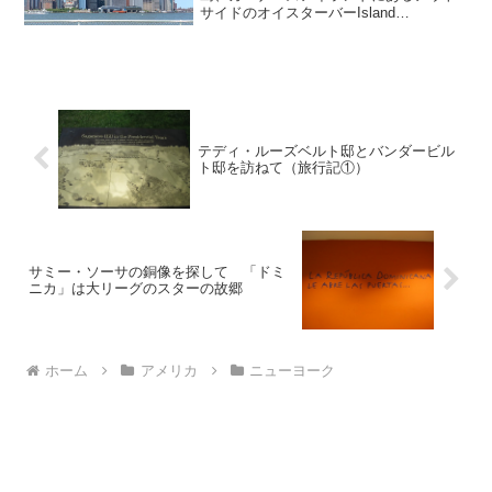
サイドのオイスターバーIsland
Oyster（アイランド・オイスター）を紹
介します。マンハッタンの摩天楼をみな
がら、お酒やオイスターが楽しめるこの
バーは、ハドソン川に...
テディ・ルーズベルト邸とバンダービル
ト邸を訪ねて（旅行記①）
サミー・ソーサの銅像を探して 「ドミ
ニカ」は大リーグのスターの故郷
ホーム
アメリカ
ニューヨーク