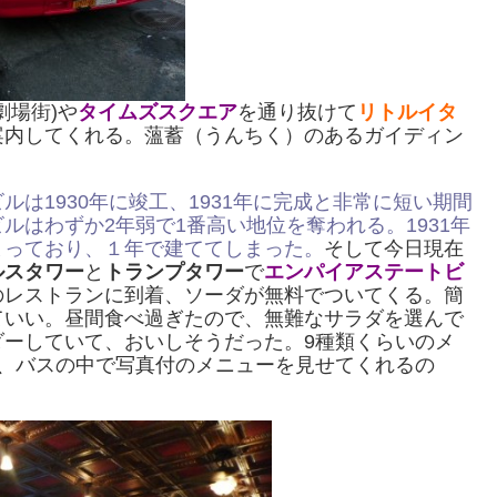
劇場街)や
タイムズスクエア
を通り抜けて
リトルイタ
案内してくれる。薀蓄（うんちく）のあるガイディン
ルは1930年に竣工、1931年に完成と非常に短い期間
はわずか2年弱で1番高い地位を奪われる。1931年
まっており、１年で建ててしまった。
そして今日現在
ルスタワー
と
トランプタワー
で
エンパイアステートビ
のレストランに到着、ソーダが無料でついてくる。簡
ていい。昼間食べ過ぎたので、無難なサラダを選んで
ダーしていて、おいしそうだった。9種類くらいのメ
が、バスの中で写真付のメニューを見せてくれるの
。