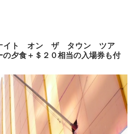
ナイト オン ザ タウン ツア
ーの夕食＋＄２０相当の入場券も付