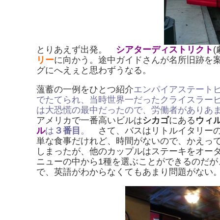
とりあえず出発。
シアターディストリクト
(
リー
に向かう。途中ガイドさんが名所旧跡を
グにへえぇと思わずうなる。
薀蓄の一例をひとつ紹介
エンパイアステートビ
でたてられ、当時世界一だったクライスラービル
は大恐慌の最中だったので、労働者がありあ
アメリカで一番高いビルは
シカゴ
にある
ウィ
ル
は
３番目
。
さて、バスはリトルイタリー
単な食事だけれど、時間がないので、かえっ
しまったが、他のカップルはステーキをオー
ニューの中から1種を選ぶことができるのだ
で、英語がわからなくてもあまり問題がない