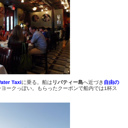
ater Taxi
に乗る。船は
リバティー島
へ近づき
自由の
ーヨークっぽい。もらったクーポンで船内では1杯ス