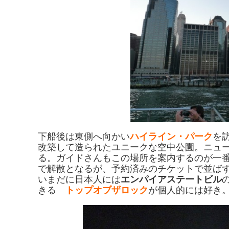
下船後は東側へ向かい
ハイライン・パーク
を
改築して造られたユニークな空中公園。ニュ
る。ガイドさんもこの場所を案内するのが一
で解散となるが、予約済みのチケットで並ば
いまだに日本人には
エンパイアステートビル
きる
トップオブザロック
が個人的には好き