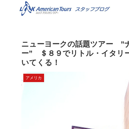
ニューヨークの話題ツアー ”
ー” ＄８９でリトル・イタリ
いてくる！
アメリカ