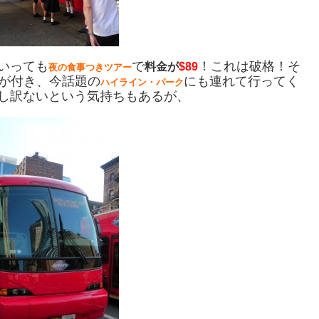
いっても
で
！これは破格！そ
料金が
$89
夜の食事つきツアー
が付き、今話題の
にも連れて行ってく
ハイライン・パーク
申し訳ないという気持ちもあるが、