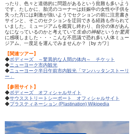
ったり、色々と道徳的に問題があるという批難も多いよう
です。たしかに、胎児のコーナーは妊娠中の女性や子供を
失った方には刺激が強いようでセクションの前に注意書き
サインと、そこのセクションを迂回できる経路も作られて
いました。ミュージアムを鑑賞し終わり、自分の体があん
なになっているのかと考えていて
生命の神秘
というか
驚異
に感嘆しました・・・こんな不思議で恐れ多い人体ミュー
ジアム、一度足を運んでみませんか？［by カワ］
【関連ツアー】
◆
ボディーズ ～驚異的な人間の体内～ チケット
◆
ニューヨーク市内観光
◆
ニューヨーク半日午前市内観光「マンハッタンストーリ
ー」
【参照サイト】
◆
ボディーズ オフィシャルサイト
◆
サウスストリートシーポート オフィシャルサイト
◆
プラスティネーション (Plastination) Wikipedia