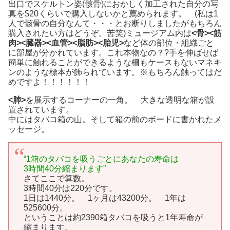
出口でスケルトン姿(骸骨)におかしく加工された自分の写
真を$20くらいで購入しないかと薦められます。 (私は1
人で骸骨の自分なんて・・・とお断りしましたがもちろん
購入されたい方はどうぞ。苦笑)ミュージアム内は
<骨><筋
肉><臓器><血管><脂肪><胎児>
など体の部位・組織ごと
に部屋が分かれています。これ本物なの？?手を伸ばせば
簡単に触れることができるような柵もケースもないマネキ
ンのような標本が飾られています。※もちろん触ってはだ
めですよ！！！！！！
<肺>
を展示するコーナーの一角。 大きな透明な箱が設
置されています。
中にはタバコ箱の山。そして箱の前のボードに書かれたメ
ッセージ。
“1箱のタバコを吸うごとにあなたの寿命は
3時間40分縮まります”
さてここで算数。
3時間40分は220分です。
1日は1440分。 1ヶ月は43200分。 1年は
525600分。
ということは約2390箱タバコを吸うと1年寿命が
縮まります。