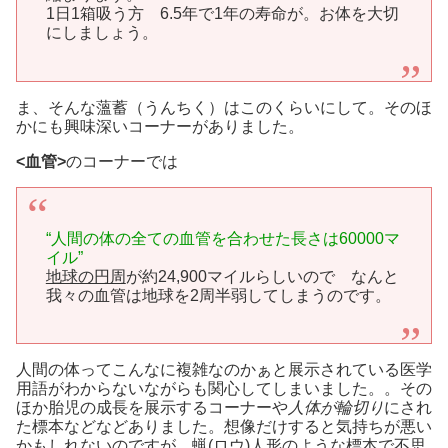
1日1箱吸う方 6.5年で1年の寿命が。お体を大切
にしましょう。
ま、そんな薀蓄（うんちく）はこのくらいにして。そのほ
かにも興味深いコーナーがありました。
<血管>
のコーナーでは
“人間の体の全ての血管を合わせた長さは60000マ
イル”
地球の円周
が約24,900マイルらしいので なんと
我々の血管は地球を2周半弱してしまうのです。
人間の体ってこんなに複雑なのかぁと展示されている医学
用語がわからないながらも関心してしまいました。。その
ほか胎児の成長を展示するコーナーや
人体が輪切り
にされ
た標本などなどありました。想像だけすると気持ちが悪い
かもしれないのですが、蝋(ロウ)人形のような標本で不思