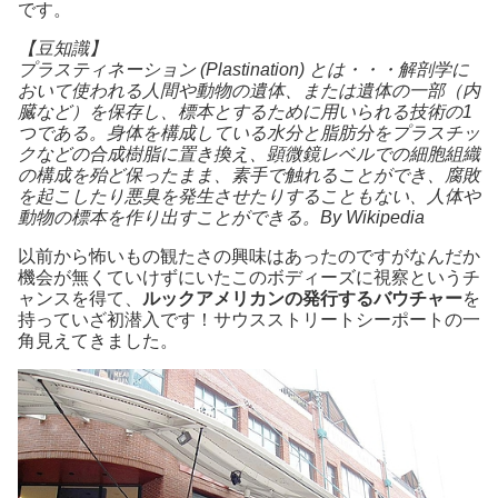
です。
【豆知識】
プラスティネーション (Plastination) とは・・・解剖学に
おいて使われる人間や動物の遺体、または遺体の一部（内
臓など）を保存し、標本とするために用いられる技術の1
つである。身体を構成している水分と脂肪分をプラスチッ
クなどの合成樹脂に置き換え、顕微鏡レベルでの細胞組織
の構成を殆ど保ったまま、素手で触れることができ、腐敗
を起こしたり悪臭を発生させたりすることもない、人体や
動物の標本を作り出すことができる。By Wikipedia
以前から怖いもの観たさの興味はあったのですがなんだか
機会が無くていけずにいたこのボディーズに視察というチ
ャンスを得て、
ルックアメリカンの発行するバウチャー
を
持っていざ初潜入です！サウスストリートシーポートの一
角見えてきました。