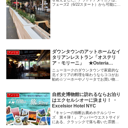
フェーズ2（6/22スタート）から可能にな
っていたことは前回のブログでもお伝え
しておりましたが、6月半ばはBlack
Lives Matterの市民運動の渦中で...
ダウンタウンのアットホームなイ
アメリカ
タリアンレストラン「オステリ
ア・モリーニ」 ★Osteria
Morini New York★
ニューヨークのダウンタウンで家庭的な
北イタリアの料理を味わうならココがお
勧め☆ソーホーやノリータでお買い物を
した後に、食事をするのにばっちりなロ
ケーション。アメリカのイタリア料理界
では有名な、スターシェフ：マイケル ホ
自然史博物館に訪れるならお泊り
アメリカ
ワイト氏のお店だそうで...
はエクセルシオーに決まり！ ・
Excelsior Hotel NYC
『キャシーの独断お薦めホテルシリー
ズ 第４弾！』 アッパーウエストサイド
にある、クラッシクで落ち着いた雰囲気
のホテル"Excelsior Hotel NYC" のご紹