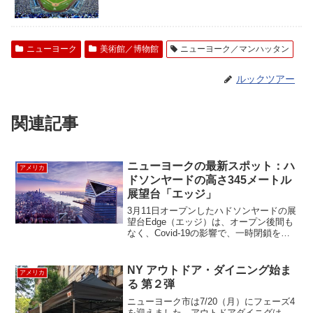
ニューヨーク
美術館／博物館
ニューヨーク／マンハッタン
ルックツアー
関連記事
ニューヨークの最新スポット：ハ
アメリカ
ドソンヤードの高さ345メートル
展望台「エッジ」
3月11日オープンしたハドソンヤードの展
望台Edge（エッジ）は、オープン後間も
なく、Covid-19の影響で、一時閉鎖をし
ていましたが、タッチレスオペレーショ
ンを駆使して再オープンしました。今回
はニューヨークの最新スポット、エッジ
NY アウトドア・ダイニング始ま
アメリカ
を徹...
る 第２弾
ニューヨーク市は7/20（月）にフェーズ4
を迎えました。アウトドアダイニグは、