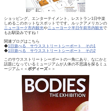
ショッピング、エンターテイメント、レストラン1日中楽
しめるこのホットなスポットでです。ルックアメリカンの
ニューヨーク市内観光
や
ニューヨーク半日午前市内観光
で
もお馴染みですね！
関連ブログはこちら
◆
1日遊べる サウスストリートシーポート その1
◆
1日遊べる サウスストリートシーポート その2
このサウスストリートシーポートの一角にあり、なにかと
話題になっているミュージアムが人体の不思議を探るミュ
ージアム＜＜
ボディーズ
＞＞