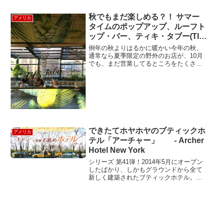
介です。最寄駅は８１丁目のＢかＣから
５０歩！目の前が自然史博物館、そして
秋でもまだ楽しめる？！ サマー
アメリカ
セ...
タイムのポップアップ、ルーフト
ップ・バー、ティキ・タブー(TIKI
TABU)
例年の秋よりはるかに暖かい今年の秋、
通常なら夏季限定の野外のお店が、10月
でも、まだ営業してるところをたくさん
見かけます。ニューヨーカーは、とにか
く外でお酒を飲んだり食べたりするのが
大好きです。ニューヨークでは外での飲
酒は禁止されてることも...
できたてホヤホヤのブティックホ
アメリカ
テル「アーチャー」 - Archer
Hotel New York
シリーズ 第41弾！2014年5月にオープン
したばかり、しかもグラウンドから全て
新しく建築されたブティックホテル。ミ
ッドタウン、5番街の角にはロード&テイ
ラーという老舗デパートがある。昔はこ
の辺りは家具や生地屋が多かったと記憶
している。今も...