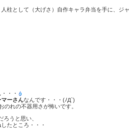
、人柱として（大げさ）自作キャラ弁当を手に、ジャ
ん・・・
ーマーさん
なんです・・・(ﾉД`)
おのれの不器用さが怖いです。
だろうと思い、
ねしたところ・・・