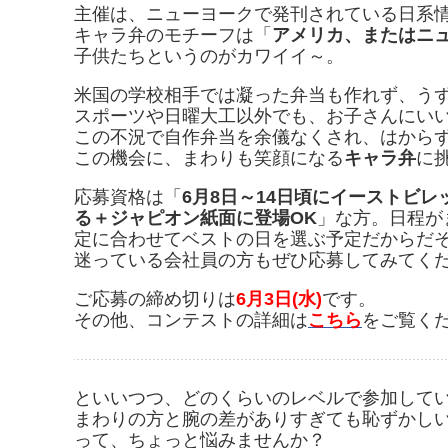
主催は、ニューヨークで発刊されている日系
キャラ弁のモチーフは「
アメリカ、またはニ
子供たちというのがカワイイ～。
米国の学校相手では凝った弁当も作れず、う
スポーツや日曜大工以外でも、お子さんにい
この不況で自作弁当を余儀なくされ、はから
この機会に、まわりも笑顔になる
キャラ弁
に
応募資格は「
6月8日～14日頃にイーストビ
る＋ジャピオン紙面に登場OK
」な方。日程が
定に合わせてベストの日を選ぶ予定だからだ
迷っている会社員の方もぜひ応募してみてく
ご応募の締め切りは
6月3日(水)
です。
その他、コンテストの詳細は
こちら
をご覧く
といいつつ、どのくらいのレベルで参加して
まわりの方と腕の差がありすぎても恥ずかし
って、ちょっと悩みませんか？