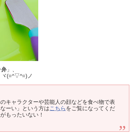
ラ弁
」、
(=^▽^=)ノ
メのキャラクターや芸能人の顔などを食べ物で表
となーい」という方は
こちら
をご覧になってくだ
のがもったいない！