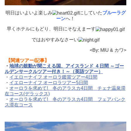
明日はいよいよ楽しみ
にしていた
ブルーラグ
ーン
へ！
早くホテルにもどり、明日にそなえまーす
ではおやすみなさーい
<By: MIU & カワ>
【関連ツアー/記事】
・
地球の鼓動が聞こえる国、アイスランド ４日間 ～ゴー
ルデンサークルツアー付き！～（英語ツアー）
・
イエローナイフ オーロラ鑑賞ツアー4日間
・
イエローナイフ オーロラツアー5日間
・
オーロラを求めて! 冬のアラスカ4日間 チェナ温泉滞
在コース(デラックス)
・
オーロラを求めて! 冬のアラスカ4日間 フェアバンク
ス滞在コース