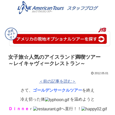
女子旅☆人気のアイスランド満喫ツアー
～レイキャヴィークレストラン～
2012.05.01
＜前の記事を読む＞
さて、
ゴールデンサークルツアー
を終え
冷え切った体
を温めようと
Ｄｉｎｎｅ
ｒ
へ直行！！