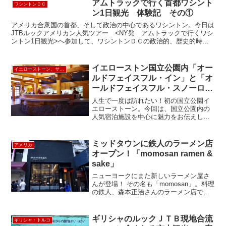
脈を越えて行くんですがこの道、冬は凍
アムトラックで行く首都ワシント
ワシントンＤＣ
結のため道路自体が...
ン1日観光 体験記 その①
アメリカ合衆国の首都、そして政治の中心であるワシントン。今日は
JTBルックアメリカン人気ツアー <NY発 アムトラックで行くワシ
ントン1日観光>へ参加して、ワシントンＤＣの政治的、歴史的時代
背景を学びたいと思います ニューヨークから日帰り...
イエローストン国立公園内「オー
イエローストーン、サウスダコタ
ルドフェイスフル・イン」と「オ
ールドフェイスフル・スノーロッ
ジ」のご紹介
人生で一度は訪れたい！初の国立公園イ
エローストーン。今回は、国立公園内の
人気宿泊施設を中心に魅力をお伝えしま
す！「国立公園内に宿泊! 世界遺産イエロ
ーストーンとグランドティートン３日
間」のツアーでは国立公園内の人気ロッ
ミッドタウンに鉄人のラーメン店
アメリカ
ジ、オールドフェイスフ...
オープン！「momosan ramen &
sake」
ニューヨークにまた新しいラーメン屋さ
んが登場！ その名も「momosan」。料理
の鉄人、森本正治さんのラーメン店で
す。ミッドタウン、レキシントン通り沿
いの39と40丁目の間にあります。入り口
からはバーカウンターが見えて大人な雰
ギリシャのルックＪＴＢ現地合流
ギリシャ・トルコ
囲気。よく見る...