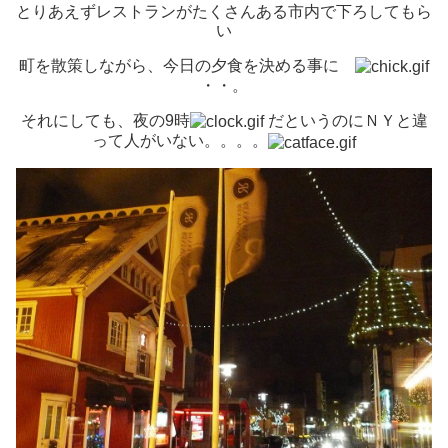
とりあえずレストランがたくさんある市内で下ろしてもら
い
町を散策しながら、今日の夕食を決める事に
・・。
それにしても、夜の9時
だというのにＮＹと違
って人がいない。。。。