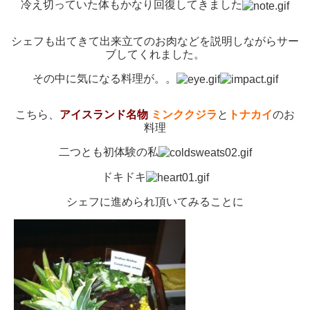
冷え切っていた体もかなり回復してきました
シェフも出てきて出来立てのお肉などを説明しながらサー
ブしてくれました。
その中に気になる料理が。。
こちら、
アイスランド名物
ミンククジラ
と
トナカイ
のお
料理
二つとも初体験の私
ドキドキ
シェフに進められ頂いてみることに