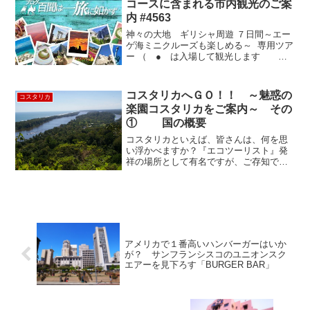
コースに含まれる市内観光のご案
内 #4563
神々の大地 ギリシャ周遊 ７日間～エー
ゲ海ミニクルーズも楽しめる～ 専用ツア
ー （ ● は入場して観光します
◎ は下車して観光します ○ はバス
の中から外観を観光します） アテネ市内
観光 約2時間30分●アクロポリスの丘
コスタリカへＧＯ！！ ～魅惑の
コスタリカ
(パルテノ...
楽園コスタリカをご案内～ その
① 国の概要
コスタリカといえば、皆さんは、何を思
い浮かべますか？『エコツーリスト』発
祥の場所として有名ですが、ご存知でし
ょうか。熱帯雨林、熱帯雲霧林という2種
類の森があり、多種多様な動植物が生息
しています。 自然観察だけではありませ
ん。森林の上を、ロー...
アメリカで１番高いハンバーガーはいか
が？ サンフランシスコのユニオンスク
エアーを見下ろす「BURGER BAR」