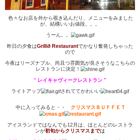
色々なお店を外から覗き込んだり、メニューをみました
が、結構いいお値段。。。
うーん。。
昨日の夕食は
Grillið Restaurant
でかなり奮発しちゃった
ので
今夜はリーズナブル、尚且つ雰囲気が良さそうなこちらの
レストランに決定！
“ レイキャヴィークレストラン ”
ライトアップ
されててかわいい
中に入ってみると・・
クリスマスＢＵＦＦＥＴ
アイスランドではなんでも12月は、ほとんどのレストラ
ンが
初旬からクリスマスまで
は