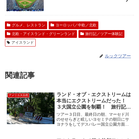
グルメ、レストラン
ヨーロッパ／中欧／北欧
北欧・アイスランド・グリーンランド
旅行記／ツアー体験記
アイスランド
ルックツアー
関連記事
ランド・オブ・エクストリームは
アメリカ大自然
本当にエクストリームだった！
３大国立公園を制覇！ 旅行記そ
の⑧
ツアー３日目、最終日の朝、マーセド川
のせせらぎと眩しいヨセミテの朝日にサ
ヨナラをしてデスバレー国立公園方面へ
向かいます(⌒0⌒)／~~~１２０号線「タ
イオガロード」を通ってシエラネバダ山