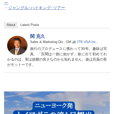
ー
・
ジャングル･ハイキング･ツアー
About
Latest Posts
関 克久
at
Sales & Marketing Div., GM
JTB USA Inc.,
旅行のプロデュースに携わって30年。趣味は写
真。「百聞は一旅に如かず」旅に出て初めてわ
かるのは、実は故郷の良さなのかも知れません。旅は百薬の長
がモットーです。