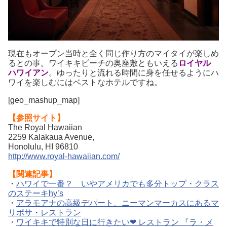
現在もオープン当時と全く同じ作り方のマイタイが楽しめ
るとの事。ワイキキビーチの奥座敷ともいえる
ロイヤル
ハワイアン
。ゆったりと流れる時間に身を任せるようにハ
ワイを楽しむにはベストなホテルですね。
[geo_mashup_map]
【参照サイト】
The Royal Hawaiian
2259 Kalakaua Avenue,
Honolulu, HI 96810
http://www.royal-hawaiian.com/
【関連記事】
・
ハワイで一番？ いやアメリカでも多分トップ・クラス
のステーキhy’s
・
アラモアナの高級デパート、ニーマンマーカスにあるマ
リポサ・レストラン
・
ワイキキで特別な日に行きたい❤ レストラン 『ラ・メ