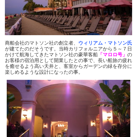
商船会社のマトソン社の創立者、
ウィリアム・マトソン氏
が建てたのだそうです。当時カリフォルニアから５～７日
かけて航海してきたマトソン社の豪華客船
「マロロ号」
の
お客様の宿泊用として開業したとの事で、長い船旅の疲れ
を癒せるよう高い天井と、客室からガーデンの緑を存分に
楽しめるような設計になったの事。