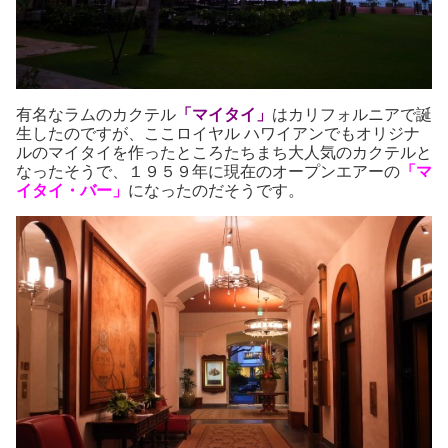
有名なラムのカクテル
「マイタイ」
はカリフォルニアで誕
生したのですが、ここロイヤル ハワイアンでもオリジナ
ルのマイタイを作ったところたちまち大人気のカクテルと
なったそうで、１９５９年に現在のオープンエアーの
「マ
イタイ・バー」
になったのだそうです。