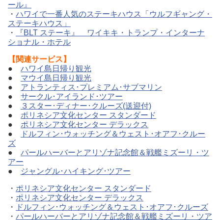
ール』
・
ハワイで一番人気のステーキハウス「ウルフギャング・
ステーキハウス」
・
『BLT ステーキ』 ワイキキ・トランプ・インターナ
ショナル・ホテル
【関連サービス】
●
ハワイ島日帰り観光
●
マウイ島日帰り観光
●
アトランティス･プレミアム･サブマリン
●
サークル･アイランド･ツアー
●
３スター･ディナー･クルーズ(送迎付)
●
ポリネシア文化センター スタンダード
●
ポリネシア文化センター デラックス
●
ドルフィン･ウォッチング＆ウェスト･オアフ･クルー
ズ
●
パールハーバーとアリゾナ記念館＆戦艦ミズーリ・ツ
アー
●
ジャングル･ハイキング･ツアー
・
ポリネシア文化センター スタンダード
・
ポリネシア文化センター デラックス
・
ドルフィン･ウォッチング＆ウェスト･オアフ･クルーズ
・
パールハーバーとアリゾナ記念館＆戦艦ミズーリ・ツア