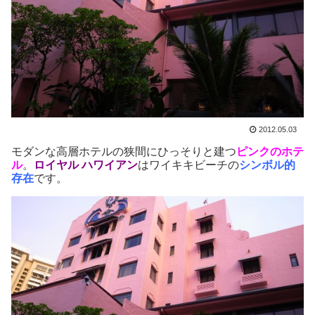
2012.05.03
モダンな高層ホテルの狭間にひっそりと建つ
ピンクのホテ
ル
。
ロイヤル ハワイアン
はワイキキビーチの
シンボル的
存在
です。