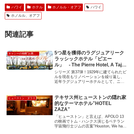
ハワイ
ホテル
ホノルル・オアフ
ハワイ
ホノルル、オアフ
関連記事
5つ星を獲得のラグジュアリーク
キャシーの独断”お薦め”ホテル
ラッシックホテル「ピエー
ル」 - The Pierre Hotel, A Taj
Hotel New York
シリーズ 第37弾！1929年に建てられたビ
ルを現在もリノベーションを繰り返し、
近年ラグジュアリーホテルとして、ニュ
ーヨークでは数少ない５つ星を獲得し
た。クラッシックな重みのある“ゆと
り”と“品”を感じるホテルである。エレベ
テキサス州ヒューストンの隠れ家
ヒューストン・ダラス
ーターも24時間...
的なテーマホテル”HOTEL
ZAZA”
「ヒューストン」と言えば、APOLO 13
の映画でトム・ハンクス演じるベテラン
宇宙飛行士ジムの言葉"Houston, We have
a problem!" これが、やっぱ最初に思い浮