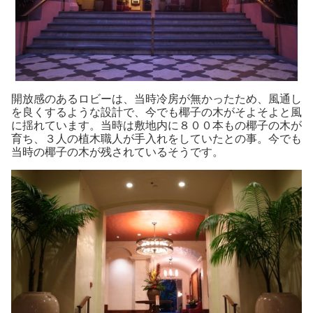
開放感のあるロビーは、当時冷房が無かったため、風通し
を良くするような設計で、今でも椰子の木がそよそよと風
に揺れています。当時は敷地内に８００本もの椰子の木が
育ち、３人の植木職人が手入れをしていたとの事。今でも
当時の椰子の木が残されているそうです。