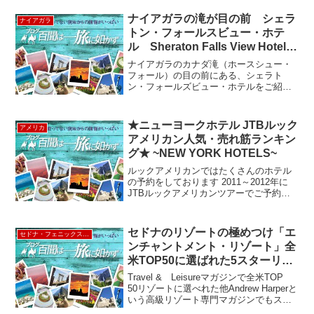
かんで来るんではないでしょうか？ヒュ
ーストンのダウンタウ...
ナイアガラの滝が目の前 シェラ
ナイアガラ
トン・フォールスビュー・ホテ
ル Sheraton Falls View Hotel &
Conference Centre
ナイアガラのカナダ滝（ホースシュー・
フォール）の目の前にある、シェラト
ン・フォールズビュー・ホテルをご紹介
します。シェラトンはもう一つ古くから
ある老舗の「シェラトン・オン・ザ・フ
ォールズ」があるので間違えやすいです
★ニューヨークホテル JTBルック
アメリカ
が、どちらも素晴らしい眺望...
アメリカン人気・売れ筋ランキン
グ★ ~NEW YORK HOTELS~
ルックアメリカンではたくさんのホテル
の予約をしております 2011～2012年に
JTBルックアメリカンツアーでご予約の
ご依頼を頂戴したホテルランキングをご
紹介します。 「ニューヨークでどこの
ホテルに泊まろうかな」 っと迷ってる
セドナのリゾートの極めつけ「エ
セドナ・フェニックス・アリゾナ
方、こちらが...
ンチャントメント・リゾート」全
米TOP50に選ばれた5スターリゾ
ート Enchantment Resort
Travel & Leisureマガジンで全米TOP
50リゾートに選べれた他Andrew Harperと
いう高級リゾート専門マガジンでもス
パ・リゾートで世界３位に選ばれたエン