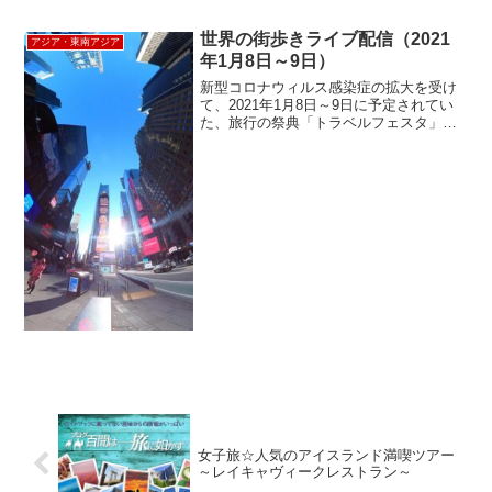
チャントメント・リゾート。ホテルのハ
ードの完成度の高さのみならず...
世界の街歩きライブ配信（2021
アジア・東南アジア
年1月8日～9日）
新型コロナウィルス感染症の拡大を受け
て、2021年1月8日～9日に予定されてい
た、旅行の祭典「トラベルフェスタ」の
中止が発表されました。気軽に海外旅行
ができない状態が続くなか、このイベン
トを楽しみにされていた方も多いのでは
ないでしょうか。 ...
女子旅☆人気のアイスランド満喫ツアー
～レイキャヴィークレストラン～