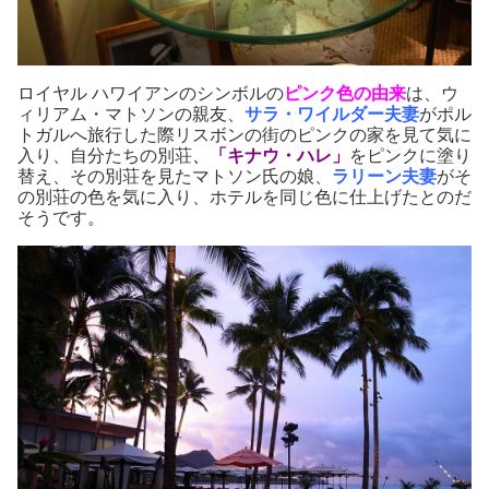
ロイヤル ハワイアンのシンボルの
ピンク色の由来
は、ウ
ィリアム・マトソンの親友、
サラ・ワイルダー夫妻
がポル
トガルへ旅行した際リスボンの街のピンクの家を見て気に
入り、自分たちの別荘
、
「キナウ・ハレ」
をピンクに塗り
替え、その別荘を見たマトソン氏の娘、
ラリーン夫妻
がそ
の別荘の色を気に入り、ホテルを同じ色に仕上げたとのだ
そうです。