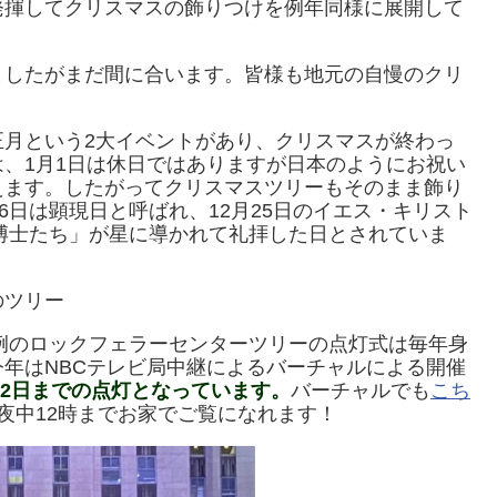
発揮してクリスマスの飾りつけを例年同様に展開して
ましたがまだ間に合います。皆様も地元の自慢のクリ
正月という2大イベントがあり、クリスマスが終わっ
、1月1日は休日ではありますが日本のようにお祝い
えます。したがってクリスマスツリーもそのまま飾り
6日は顕現日と呼ばれ、12月25日のイエス・キリスト
の博士たち」が星に導かれて礼拝した日とされていま
のツリー
恒例のロックフェラーセンターツリーの点灯式は毎年身
年はNBCテレビ局中継によるバーチャルによる開催
月2日までの点灯となっています。
バーチャルでも
こち
夜中12時までお家でご覧になれます！