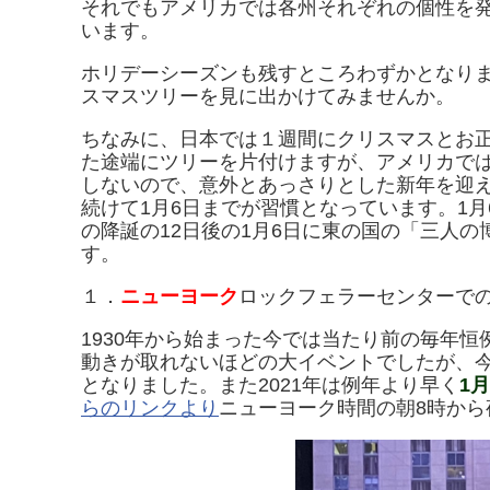
それでもアメリカでは各州それぞれの個性を
います。
ホリデーシーズンも残すところわずかとなり
スマスツリーを見に出かけてみませんか。
ちなみに、日本では１週間にクリスマスとお
た途端にツリーを片付けますが、アメリカでは
しないので、意外とあっさりとした新年を迎
続けて1月6日までが習慣となっています。1月
の降誕の12日後の1月6日に東の国の「三人
す。
１．
ニューヨーク
ロックフェラーセンターで
1930年から始まった今では当たり前の毎年
動きが取れないほどの大イベントでしたが、今
となりました。また2021年は例年より早く
1
らのリンクより
ニューヨーク時間の朝8時から