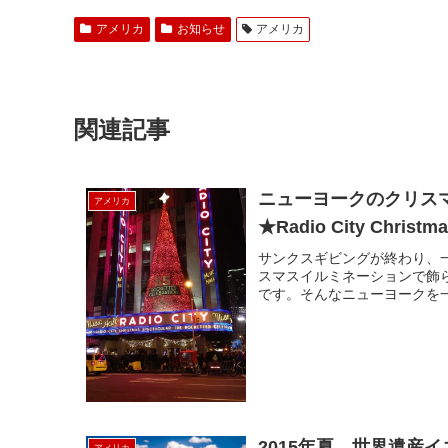
アメリカ
お知らせ
アメリカ
関連記事
ニューヨークのクリス
アメリカ
★Radio City Christm
サンクスギビングが終わり、
スマスイルミネーションで飾
です。そんなニューヨークを一
2015年夏 世界遺産