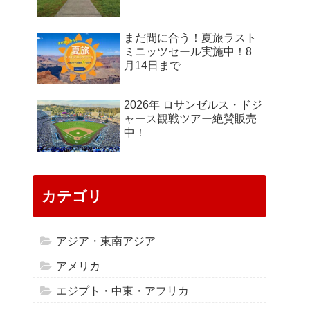
まだ間に合う！夏旅ラスト
ミニッツセール実施中！8
月14日まで
2026年 ロサンゼルス・ドジ
ャース観戦ツアー絶賛販売
中！
カテゴリ
アジア・東南アジア
アメリカ
エジプト・中東・アフリカ