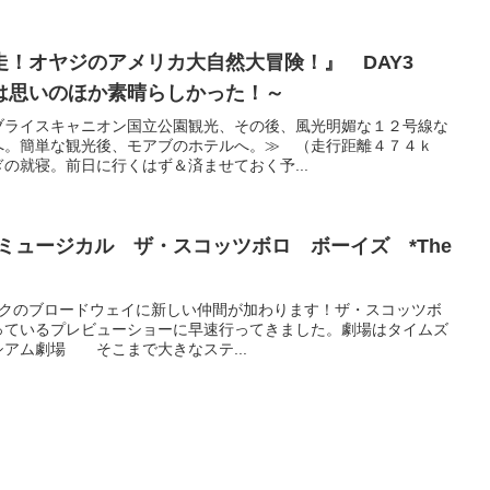
走！オヤジのアメリカ大自然大冒険！』 DAY3
は思いのほか素晴らしかった！～
≪ブライスキャニオン国立公園観光、その後、風光明媚な１２号線な
へ。簡単な観光後、モアブのホテルへ。≫ （走行距離４７４ｋ
の就寝。前日に行くはず＆済ませておく予...
 ミュージカル ザ・スコッツボロ ボーイズ *The
ーヨークのブロードウェイに新しい仲間が加わります！ザ・スコッツボ
やっているプレビューショーに早速行ってきました。劇場はタイムズ
アム劇場 そこまで大きなステ...