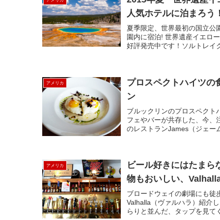
アメリカ
人気ホテルに泊まろう
夏季限定、世界最初の国立公
園内に宿泊! 世界遺産イエロ
好評発売中です！ソルトレイク
プロスペクトハイツの食
アメリカ
ン
ブルックリンのプロスペクト
フェやバーが共存した、今、
のレストランJames（ジェー
ビール好きにはたまら
アメリカ
物もおいしい、Valhall
ブロードウェイの劇場にも徒
Valhalla（ヴァルハラ）
らりと並んだ、タップを見てく