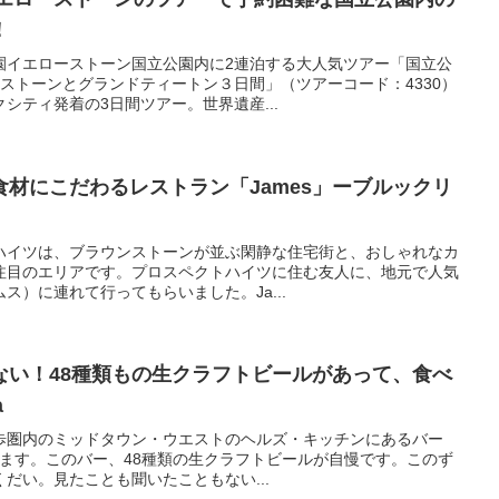
！
園イエローストーン国立公園内に2連泊する大人気ツアー「国立公
ーストーンとグランドティートン３日間」（ツアーコード：4330）
シティ発着の3日間ツアー。世界遺産...
材にこだわるレストラン「James」ーブルックリ
ハイツは、ブラウンストーンが並ぶ閑静な住宅街と、おしゃれなカ
注目のエリアです。プロスペクトハイツに住む友人に、地元で人気
ムス）に連れて行ってもらいました。Ja...
ない！48種類もの生クラフトビールがあって、食べ
a
歩圏内のミッドタウン・ウエストのヘルズ・キッチンにあるバー
紹介します。このバー、48種類の生クラフトビールが自慢です。このず
だい。見たことも聞いたこともない...