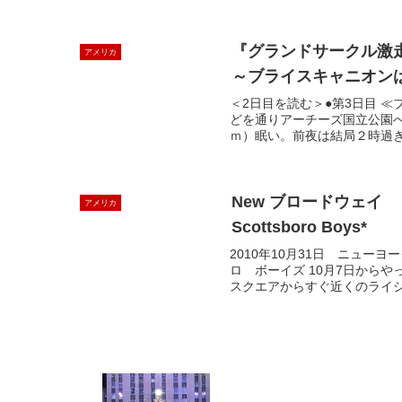
『グランドサークル激
アメリカ
～ブライスキャニオン
＜2日目を読む＞●第3日目 
どを通りアーチーズ国立公園
ｍ）眠い。前夜は結局２時過ぎ
New ブロードウェイ
アメリカ
Scottsboro Boys*
2010年10月31日 ニュ
ロ ボーイズ 10月7日から
スクエアからすぐ近くのライシ