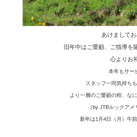
あけましてお
旧年中はご愛顧、ご指導を
心よりお
本年もサー
スタッフ一同気持ち
より一層のご愛顧の程、な
［by JTBルック
新年は1月4日（月）午