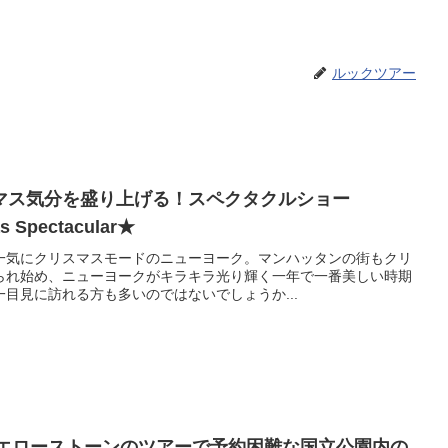
ルックツアー
マス気分を盛り上げる！スペクタクルショー
as Spectacular★
一気にクリスマスモードのニューヨーク。マンハッタンの街もクリ
られ始め、ニューヨークがキラキラ光り輝く一年で一番美しい時期
目見に訪れる方も多いのではないでしょうか...
イエローストーンのツアーで予約困難な国立公園内の