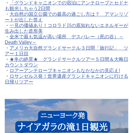
・
「グランドキャニオンでの宿泊にアンテロープとセドナ
も観光しちゃう2日間
・
大自然の国立公園での最高の過ごし方は？ アマンリゾ
ートが出した答え
・
一見の価値あり！コロラド川の底知れないエネルギーが
生み出した造形美
・
全米で最も気温が高い場所 デスバレー（死の谷）～
Death Valley～
・
アメリカ大自然グランドサークル３日間「旅行記」 ツ
アー１日目
・
★冬の絶景★ グランドサークルツアー５日間＆大晦日
カウントダウン
・
ロアーアンテロープキャニオンもなかなかの見応え!
・
ロサンゼルス発！世界遺産グランドキャニオンに行ける
日帰りツアー