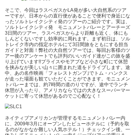
そこで、今回はラスベガスかLA発が多い大自然系のツア
ーですが、日本からの直行便があることで便利で身近にな
ったソルトレイクシティ発のツアーのご紹介です。実は、
ソルトレイクシティ発 モニュメントバレーとアーチーズ
3日間のツアー、ラスベガスからより距離も近く、体にも
しんどくないですし効率的に周れます。まず初日は、ソル
トレイク市内の指定ホテルにて3日間旅をともにする担当
ガイドと対面！弊社の大自然ツアーでは、毎回お客様のツ
アー後のアンケートでも評判のいいガイド達がこの旅を盛
り上げています!!プライスやモアブなど小さな町にて休憩
を挟みなが美しい山々に囲まれた道をドライブします。途
中、あの名作映画「フォレストガンプ｣でトム・ハンクス
が走った場面も観ていただくことができます。モニュメン
トバレーまでは、約7時間の道のりですが、途中でランチ
休憩が入ったり、アメリカならではの大きなスーパーマー
ケットに寄って休憩があるのでご心配なく！
ネイティブアメリカンが管理するモニュメントバレー内
に、2009年3月にオープンしたビューホテルに（予約を取
るのがなかなか難しい人気ホテル！）チェックイン後、一