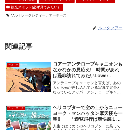
観光スポット(必ず見てみたい）
ソルトレークシティー、アーチーズ
ルックツアー
関連記事
ロアーアンテロープキャニオンも
アメリカ
なかなかの見応え! 時間があれ
ば是非訪れてみたいLower
Antelope Canyon
アンテロープキャニオンと言えば、あの
天から光が差し込んでいる写真で定番と
なっているアッパーアンテロープキャニ
オンが一般的ですね。ですが、ロアーア
ンテロープキャニオンもなかなか見応え
があるのです。ツアーはアッパーが一般
ヘリコプターで空の上からニュー
ニューヨーク
的ですし、なかなかロアー...
ヨーク・マンハッタン摩天楼を一
望!! 「遊覧飛行は爽快感１０
０％！」
人生ではじめてのヘリコプターに乗って