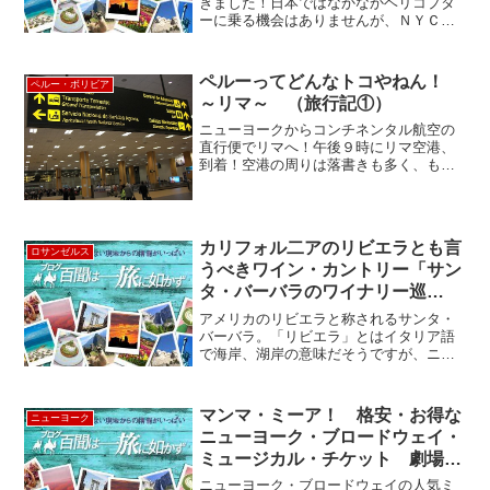
きました！日本ではなかなかヘリコプタ
ーに乗る機会はありませんが、ＮＹＣで
はお手ごろ料金でマンハッタン島上空か
らの遊覧飛行が楽しめます！機体は、昨
年新しく購入しただけあって、ヘリコプ
ペルーってどんなトコやねん！
ペルー・ボリビア
ターの中もとっても綺麗で...
～リマ～ （旅行記①）
ニューヨークからコンチネンタル航空の
直行便でリマへ！午後９時にリマ空港、
到着！空港の周りは落書きも多く、もし
かして怖いところかもと、ちょっと心配
になっていました・・・ＢＵＴ！空港か
ら車で行くこと約４０分、ホテルがある
ミラフローレス地区に到着...
カリフォル二アのリビエラとも言
ロサンゼルス
うべきワイン・カントリー「サン
タ・バーバラのワイナリー巡
り」 ”Santa Barbara Winery”
アメリカのリビエラと称されるサンタ・
バーバラ。「リビエラ」とはイタリア語
で海岸、湖岸の意味だそうですが、ニー
スからイタリアのラ・スペーツィアまで
の地中海を指すものの、今では海岸沿い
の絶景の地の代名詞となってます。アカ
マンマ・ミーア！ 格安・お得な
ニューヨーク
デミー賞を受賞した元祖「...
ニューヨーク・ブロードウェイ・
ミュージカル・チケット 劇場在
庫オンライン販売！
ニューヨーク・ブロードウェイの人気ミ