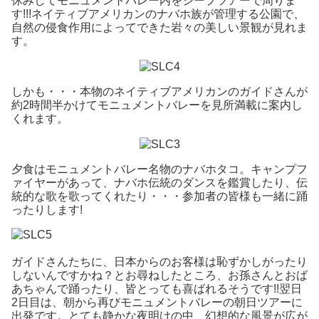
休みしてモニュメントバレー内をジープツアーで周りま
す!!!ネイティブアメリカンのナバホ族が管理する公園で、
自然の侵食作用によってできた岩々の美しい景観が見れま
す。
しかも・・・本物のネイティブアメリカンのガイドさんが
約2時間半かけてモニュメントバレーを見所満載に案内し
くれます。
夕食はモニュメントバレー名物のナバホタコ。キャンプフ
ァイヤーがあって、ナバホ伝統のダンスを鑑賞したり、伝
統的な歌を歌ってくれたり・・・参加者の皆様も一緒に踊
ったりします!
ガイドさんたちに、日本からのお客様は恥ずかしがったり
しないんですかね？とお尋ねしたところ、お孫さんとおば
あちゃんで踊ったり、皆とっても喜ばれるそうです!!翌日
2日目は、朝から再びモニュメントバレーの朝日ツアーに
出発です。とても静かな夜明けの中、幻想的な風景が広が