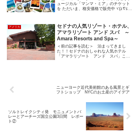
ュージカル「マンマ・ミア」のチケット
を ただいま、格安価格で販売中ヾ(≧∇≦*)
〃今すぐ、オンラインをチェケラ (･
◇･)ゞルックツアーのチケット予約シス
テムの秘密・・・(☆Д☆)ｷﾗﾘｰﾝ♪ ルック
セドナの人気リゾート・ホテル、
アメリカ
ツア...
アマラリゾート アンド スパ ～
Amara Resorts and Spa～
＜前の記事を読む＞ 泊まってきまし
た！！セドナのおしゃれな人気ホテル
「アマラリゾート アンド スパ」この
ホテルはアップタウンにあり、ショップ
やレストランなどが集まるセドナの中心
地へすぐの場所にあります。客室も中庭
もすばらしく、快適に宿泊でき...
ニューヨーク近代美術館のある風景とギ
フトショップ NYCのお土産のアイデア
ソルトレイクシティ発 モニュメントバ
レーとアーチーズ国立公園3日間 レポー
ト②