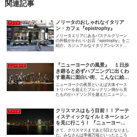
関連記事
ノリータのおしゃれなイタリア
アメリカ
ン・カフェ『epistrophy』
ノリータエリアにあるパステルグリーン
の外観がかわいいお店『epistrophy』をご
紹介。カジュアルなイタリアンレストラ
ンです。どことなくレトロな雰囲気で、
とっても居心地のよい店内。本日のジュ
ース(キャロット＋パイナップル＋レッド
『ニューヨークの風景』 １日歩
ペッパー少...
ニューヨーク
き廻ると必ずハプニングに出くわ
す最高に面白い街、こんなに絵に
なる街は他にあるだろうか？
ニューヨークの夜景といえば大体イース
NY Scene
トリバーを超えたブルックリン側から見
たものかハドソン川を越えたニュージャ
ージー側からかどちらかですね。どちら
も甲乙つけがたい！ でも少し遠目です
が全体が見えるのはニュージャージー側
クリスマスはもう目前！！アーテ
アメリカ
からです。（7月4日の独...
ィスティックなイルミネーション
を見に行こう！ 『ニューヨーク
クリスマス イルミネーション ツ
さて、クリスマスまであと5日となりまし
アー』
た。みなさんは準備万端といったところ