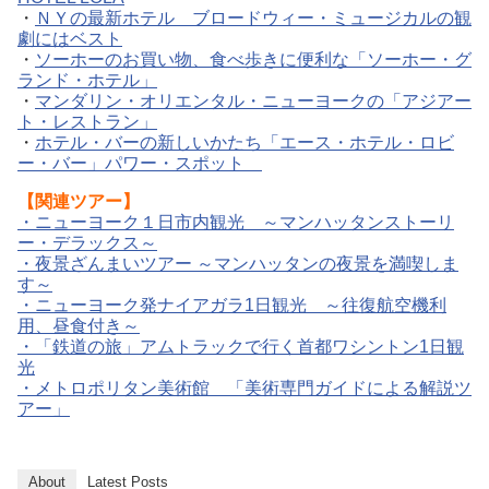
・
ＮＹの最新ホテル ブロードウィー・ミュージカルの観
劇にはベスト
・
ソーホーのお買い物、食べ歩きに便利な「ソーホー・グ
ランド・ホテル」
・
マンダリン・オリエンタル・ニューヨークの「アジアー
ト・レストラン」
・
ホテル・バーの新しいかたち「エース・ホテル・ロビ
ー・バー」パワー・スポット
【関連ツアー】
・
ニューヨーク１日市内観光 ～マンハッタンストーリ
ー・デラックス～
・
夜景ざんまいツアー ～マンハッタンの夜景を満喫しま
す～
・
ニューヨーク発ナイアガラ1日観光 ～往復航空機利
用、昼食付き～
・
「鉄道の旅」アムトラックで行く首都ワシントン1日観
光
・
メトロポリタン美術館 「美術専門ガイドによる解説ツ
アー」
About
Latest Posts