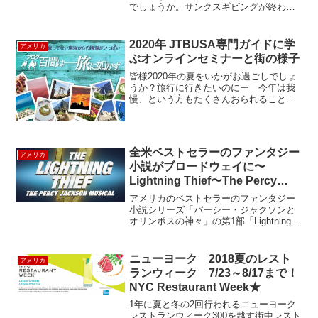
でしょうか。サンクスギビングが終わる
と一気に“街中がクリスマス一色”になるニ
ューヨーク。今は盛り上がりがピークで
す。様々な人種や宗教が混在するニュー
2020年 JTBUSA専門ガイドに学
アメリカ
ヨークは特に、キリ...
ぶオンラインセミナーと街の様子
皆様2020年の夏をいかがお過ごしでしょ
うか？旅行に行きたいのにー 今年は我
慢、という方もたくさんおられることと
思います。ルックアメリカンツアーで
は、2020年夏のアメリカ各地の様子を動
画でご案内しています。今年は難しそう
だけど、来年には絶...
全米ベストセラーのファンタジー
アメリカ
小説がブロードウェイに〜
Lightning Thief〜The Percy
Jackson Musical
アメリカのベストセラーのファンタジー
小説シリーズ「パーシー・ジャクソンと
オリンポスの神々」の第1部「Lightning
Thief（盗まれた雷撃）」がミュージカル
になって、ブロードウェイに登場です。
オリンポス神と人間の間に生まれたハー
ニューヨーク 2018夏のレスト
アメリカ
フ...
ランウィーク 7/23～8/17まで！
NYC Restaurant Week★
1年に夏と冬の2回行われるニューヨーク
レストランウィーク300を越す街中レスト