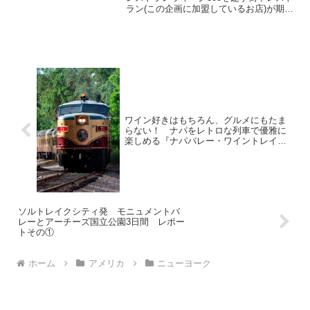
ラン(この企画に加盟しているお店)が期間
限定で格安Prefixメニューを提供してくれ
るなんとも嬉しい企画です。さて、おま
ちかね、2018年夏の陣は7月23日(月...
ワイン好きはもちろん、グルメにもたま
らない！ ナパをレトロな列車で優雅に
楽しめる『ナパバレー・ワイントレイ
ン』 ”NAPA VALLEY WINE TRAIN” そ
の②
ソルトレイクシティ発 モニュメントバ
レーとアーチーズ国立公園3日間 レポー
トその①
ホーム
アメリカ
ニューヨーク