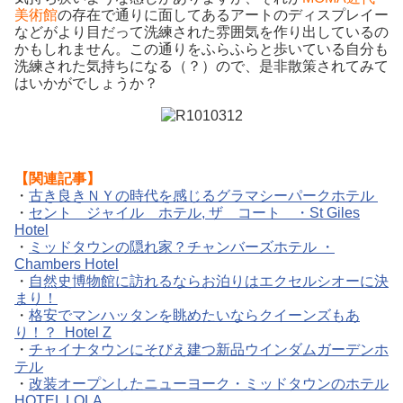
美術館
の存在で通りに面してあるアートのディスプレイー
などがより目だって洗練された雰囲気を作り出しているの
かもしれません。この通りをふらふらと歩いている自分も
洗練された気持ちになる（？）ので、是非散策されてみて
はいかがでしょうか？
【関連記事】
・
古き良きＮＹの時代を感じるグラマシーパークホテル
・
セント ジャイル ホテル, ザ コート ・St Giles
Hotel
・
ミッドタウンの隠れ家？チャンバーズホテル ・
Chambers Hotel
・
自然史博物館に訪れるならお泊りはエクセルシオーに決
まり！
・
格安でマンハッタンを眺めたいならクイーンズもあ
り！？ Hotel Z
・
チャイナタウンにそびえ建つ新品ウインダムガーデンホ
テル
・
改装オープンしたニューヨーク・ミッドタウンのホテル
HOTEL LOLA