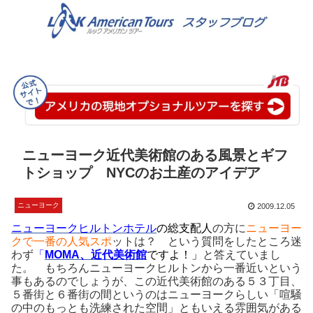
ニューヨーク近代美術館のある風景とギフ
トショップ NYCのお土産のアイデア
ニューヨーク
2009.12.05
ニューヨークヒルトンホテル
の総支配人
の方に
ニューヨー
クで一番の人気スポ
ットは？ という質問をしたところ迷
わず
「
MOMA、近代美術館
ですよ！」
と答えていまし
た。 もちろんニューヨークヒルトンから一番近いという
事もあるのでしょうが、この近代美術館のある５３丁目、
５番街と６番街の間というのはニューヨークらしい「喧騒
の中のもっとも洗練された空間」ともいえる雰囲気がある