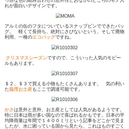
っ赤な色の組み合わせの意外性とおなかのところのモノ入
れが面白いデザインです。
アルミの缶のフタについているスナップビンでできたバッ
グ。 軽くて長持ち、絶対にさびないという、そして廃物
利用、一種の
エコバッグ
ですね。
クリスマスシーズン
ですので、こういった人気のモビー
ルもあります。
＄２、＄３で買える小物もたくさんあります。 気の利い
た
義理お土産
もここで調達可能です。
かさ
は意外と意外、お土産としては人気があるようです。
特に日本は雨が多い国なので喜ばれるかもです。日本の平
均降雨量は年間で１４００ミリという記事をどこかで見ま
したが、水に困っている国から見たら、これはものすごく