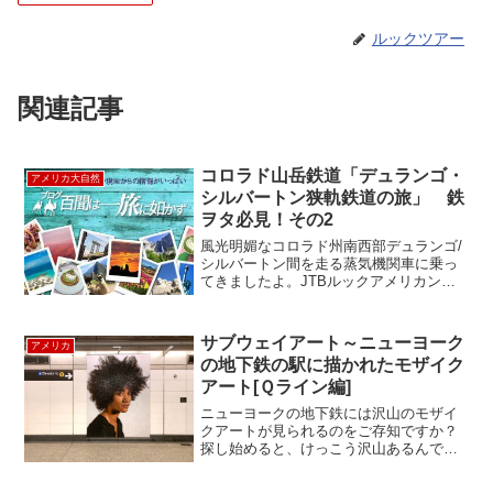
ルックツアー
関連記事
コロラド山岳鉄道「デュランゴ・
アメリカ大自然
シルバートン狭軌鉄道の旅」 鉄
ヲタ必見！その2
風光明媚なコロラド州南西部デュランゴ/
シルバートン間を走る蒸気機関車に乗っ
てきましたよ。JTBルックアメリカンで
もお馴染み、鉄道マニアには大人気の路
線です！ 前回のブログ【デュランゴ・
シルバートン狭軌鉄道の旅。その1】でデ
サブウェイアート～ニューヨーク
アメリカ
ュランゴの駅...
の地下鉄の駅に描かれたモザイク
アート[Ｑライン編]
ニューヨークの地下鉄には沢山のモザイ
クアートが見られるのをご存知ですか？
探し始めると、けっこう沢山あるんで
す。著名なアーティストの作品も多くあ
るので、一見の価値ありです。まずは、