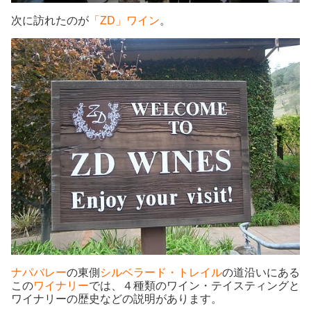
次に訪れたのが
「ZD」ワイン
。
ナパバレー
の東側
シルベラード・トレイル
の道沿いにある
この
ワイナリー
では、４種類のワイン・テイスティングと
ワイナリーの歴史などの説明があります。