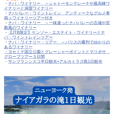
・
ナパ・ワイナリー ～シャトーモンテレーナや最高峰ワ
イナリーと洞窟ワイナリー
・
ナパバレー・ワイントレイン アンティークなグルメ車
両＋ワイナリーツアー付き
・
ナパ・ワイナリー ～一味違ったナパバレーの古城や宮
殿風のワイナリー
・
【JTB限定】ケンゾー・エステイト・ワイナリーとナ
パ・ワイントレインツアー
・
ナパ・ワイナリー・ツアー ～パリスの審判でゆかりの
あるワイナリー
・ヨセミテ国立公園とグレーシャーポイントとマリポサ
グローブツアー３日間
・
サンフランシスコ半日観光+アルカトラズ島1日観光