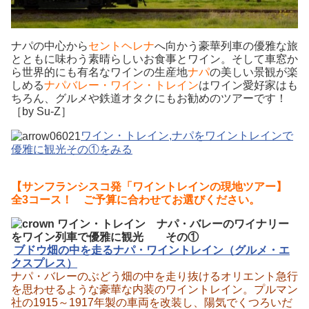
ナパの中心から
セントヘレナ
へ向かう豪華列車の優雅な旅
とともに味わう素晴らしいお食事とワイン。そして車窓か
ら世界的にも有名なワインの生産地
ナパ
の美しい景観が楽
しめる
ナパバレー・ワイン・トレイン
はワイン愛好家はも
ちろん、グルメや鉄道オタクにもお勧めのツアーです！
［by Su-Z］
ワイン・トレイン,ナパをワイントレインで
優雅に観光その①をみる
【サンフランシスコ発「ワイントレインの現地ツアー】
全3コース！ ご予算に合わせてお選びください。
ブドウ畑の中を走るナパ・ワイントレイン（グルメ・エ
クスプレス）
ナパ・バレーのぶどう畑の中を走り抜けるオリエント急行
を思わせるような豪華な内装のワイントレイン。プルマン
社の1915～1917年製の車両を改装し、陽気でくつろいだ