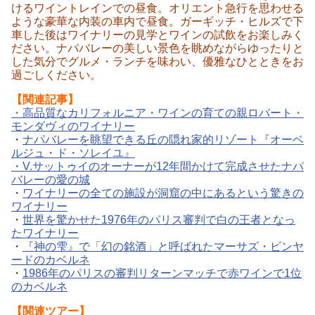
けるワイントレインでの昼食。オリエント急行を思わせる
ような豪華な内装の車内で昼食。ガーギッチ・ヒルズで下
車した後はワイナリーの見学とワインの試飲をお楽しみく
ださい。ナパバレーの美しい景色を眺めながらゆったりと
した気分でグルメ・ランチを味わい、優雅なひとときをお
過ごしください。
【関連記事】
・高品質なカリフォルニア・ワインの育ての親ロバート・
モンダヴィのワイナリー
・
ナパバレーを眺望できる丘の隠れ家的リゾート『オーベ
ルジュ・ド・ソレイユ』
・V.サットゥイのオーナーが12年間かけて完成させたナパ
バレーの愛の城
・
ワイナリーの全ての施設が洞窟の中にあるという驚きの
ワイナリー
・
世界を驚かせた1976年のパリス審判で白の王者となっ
たワイナリー
・
『神の雫』で「幻の銘酒」と呼ばれたマーサズ・ビンヤ
ードのカベルネ
・
1986年のパリスの審判リターンマッチで赤ワインで1位
のカベルネ
【関連ツアー】