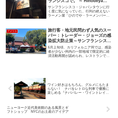
ランシスコで。 ～ Hinodeya
Ramen ～
サンフランシスコ・ジャパンタウンに行
く度に気になっていた、行列の絶えない
ラーメン屋「ひのでや・ラーメンバー」
へ行ってきました！ここではあっさりス
ープに香るだしが特徴の、和風だし系ラ
ーメンを食べさせてくれます。40分並ん
旅行客・地元民問わず人気のスー
アメリカ
でやっと入った店内には...
パー：トレーダー・ジョーズの感
染拡大防止策～サンフランシスコ
編～
6月上旬頃、カリフォルニア州では、感染
者が少ない州内の一部地域で限定的に経
済活動再開が認められ、レストランでの
店内飲食や屋内サービス業（理髪店やジ
ム等）が営業を開始するなど、コロナ復
興に向けて順調に動き出しているようで
した。ところが、7月半...
ワイン好きはもちろん、グルメにもたま
らない！ ナパをレトロな列車で優雅に
楽しめる『ナパバレー・ワイントレイ
ン』 ”NAPA VALLEY WINE TRAIN” そ
の①
ニューヨーク近代美術館のある風景とギ
フトショップ NYCのお土産のアイデア