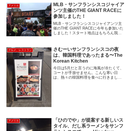
一番新しく開通したセカンドアベニュー
MLB・サンフランシスコジャイア
アメリカ
ラインから。Ｑラインの86...
ンツ主催のTHE GIANT RACEに
参加しました！
MLB・サンフランシスコジャイアンツ主
催のTHE GIANT RACEに今年も参加いた
しました！スタート地点はもちろん我ら
のホーム・AT&T Parkです。ハーフのコ
ースは、海沿いフィッシャーマンズワー
フを抜けゴールデンゲートブリッジのふ
さむーいサンフランシスコの夜
グルメ、レストラン
も...
は、韓国料理であったまる〜The
Korean Kitchen
今日は5月だと言うのに海風が冷たくて、
コートが手放せません。こんな寒い日
は、熱々の韓国料理を食べに行きましょ
う！ゴールデンゲートパークの近く、イ
ンナーサンセット地域には個性豊かなレ
ストランが沢山あります。以前紹介した
Pacific Catc...
「ひのでや」が提案する新しいス
アメリカ
タイル、だし系ラーメンをサンフ