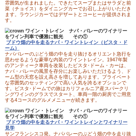
雰囲気が生まれました。できたてスープまたはサラダと前
菜（チョイス）をダイニングカーでお召し上がりいただき
ます。ラウンジカーではデザートとコーヒーが提供されま
す。
ブドウ畑の中を走るナパ・ワイントレイン（ビスタ・ド
ーム）
ナパバレーのぶどう畑の中を走り抜けるオリエント急行を
思わせるような豪華な内装のワイントレイン。1947年製
のアンティーク車両を改装したビスタ･ドーム・カーは、
ナパ・バレーの風景を存分にお楽しみいただけるよう、ド
ーム型の天窓を設え高さを増してあります。プライベート
な雰囲気のセッティングで高い人気を誇るオプションで
す。ビスタ･ドームでの旅はカリフォルニア産スパークリ
ングワインのグラスでスタート、車両一階の厨房でご用意
する4コースのグルメメニューが続きます。
ブドウ畑の中を走るナパ・ワイントレインとワイナリー
見学
サンフランシスコ発。ナパバレーのぶどう畑の中を走り抜