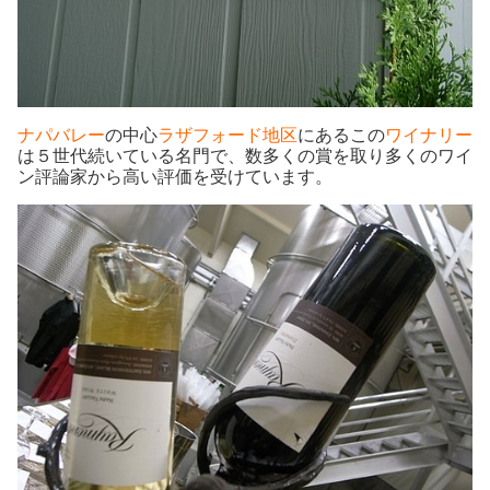
ナパバレー
の中心
ラザフォード地区
にあるこの
ワイナリー
は５世代続いている名門で、数多くの賞を取り多くのワイ
ン評論家から高い評価を受けています。