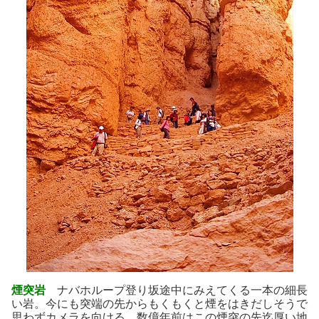
煙突岩
ナバホループ登り坂途中にみえてくる一本の細長
い岩。今にも突端の先からもくもくと煙をはきだしそうで
思わずカメラを向ける。数億年前はこの煙突の先迄厚い地