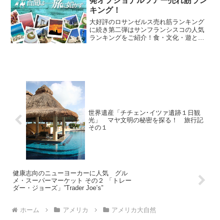
発オプショナルツアー売れ筋ラン
キング！
大好評のロサンゼルス売れ筋ランキング
に続き第二弾はサンフランシスコの人気
ランキングをご紹介！食・文化・遊とさ
まざまなアトラクションに溢れるサンフ
ランシスコに行ってみませんか？魅力満
載の「サンフランシスコオプショナルツ
アー売れ筋ランキング」を...
世界遺産「チチェン･イツァ遺跡１日観
光」 マヤ文明の秘密を探る！ 旅行記
その１
健康志向のニューヨーカーに人気 グル
メ・スーパーマーケット その２ 「トレー
ダー・ジョーズ」”Trader Joe’s”
ホーム
アメリカ
アメリカ大自然