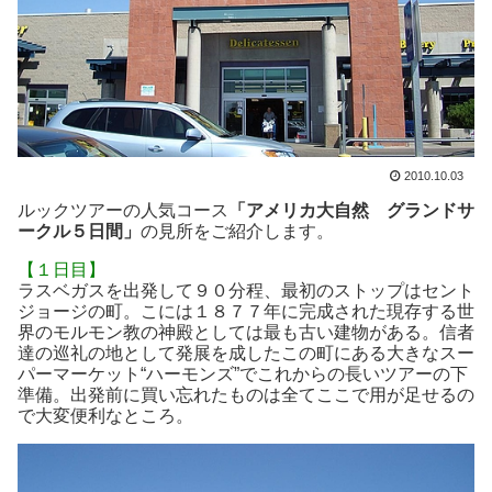
2010.10.03
ルックツアーの人気コース
「アメリカ大自然 グランドサ
ークル５日間」
の見所をご紹介します。
【１日目】
ラスベガスを出発して９０分程、最初のストップはセント
ジョージの町。こには１８７７年に完成された現存する世
界のモルモン教の神殿としては最も古い建物がある。信者
達の巡礼の地として発展を成したこの町にある大きなスー
パーマーケット“ハーモンズ”でこれからの長いツアーの下
準備。出発前に買い忘れたものは全てここで用が足せるの
で大変便利なところ。