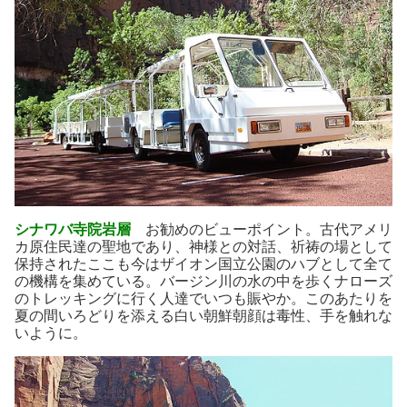
シナワバ寺院岩層
お勧めのビューポイント。古代アメリ
カ原住民達の聖地であり、神様との対話、祈祷の場として
保持されたここも今はザイオン国立公園のハブとして全て
の機構を集めている。バージン川の水の中を歩くナローズ
のトレッキングに行く人達でいつも賑やか。このあたりを
夏の間いろどりを添える白い朝鮮朝顔は毒性、手を触れな
いように。