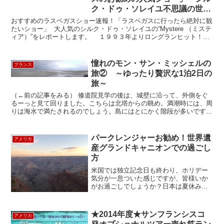
ク・ドゥ・ソレイユ不思議の世界
へ！
おすすめのラスベガスショー速報！「ラスベガスに行ったら絶対に観
たいショー」 大人気のシルク・ドゥ・ソレイユの“Mystere （ミステ
ィア）”をレポートします。 １９９３年よりロングランヒット！ミ
スティアはラスベガスでシルク・ドゥ・...
憧れのモン・サン・ミッシェルの
フランス
旅② ～ゆったり贅沢な1泊2日の
旅～
（←前の記事をみる） 修道院見学の後は、城壁に沿って、外側をぐ
るーっと見て回りました。こちらは北塔からの眺め。満潮時には、周
りは海水で満たされるのでしょう。島にはとにかく階段が多いです。
そして、石造りなので、靴底の素材によっては、滑ってしま...
パークレンジャーお勧め！世界遺
アメリカ
産グランドキャニオンでの過ごし
方
米国では独立記念日も終わり、ホリデー
気分が一息ついた感じですが、皆様いか
がお過ごしでしょうか？日本は夏休み目
前で、折角だから遠出の旅行などもお考
えになっている方もいらっしゃるのでは
ないでしょうか？そこで！米国内外問わ
★2014年度★サンフランシスコ
アメリカ
ず、世界中からの旅行者...