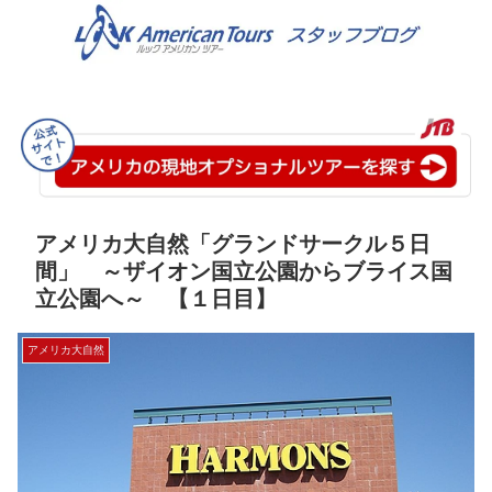
アメリカ大自然「グランドサークル５日
間」 ～ザイオン国立公園からブライス国
立公園へ～ 【１日目】
アメリカ大自然