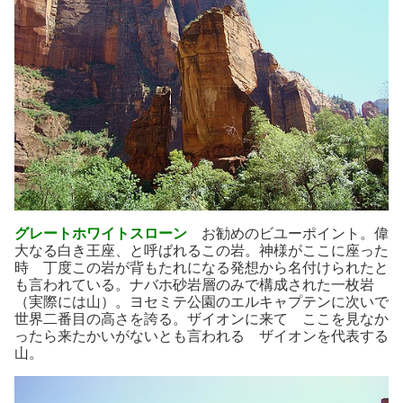
グレートホワイトスローン
お勧めのビユーポイント。偉
大なる白き王座、と呼ばれるこの岩。神様がここに座った
時 丁度この岩が背もたれになる発想から名付けられたと
も言われている。ナバホ砂岩層のみで構成された一枚岩
（実際には山）。ヨセミテ公園のエルキャプテンに次いで
世界二番目の高さを誇る。ザイオンに来て ここを見なか
ったら来たかいがないとも言われる ザイオンを代表する
山。