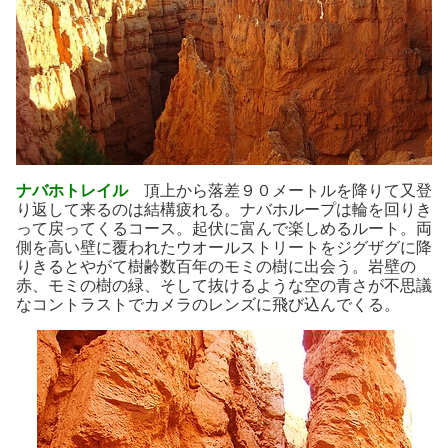
ナバホトレイル
頂上から落差９０メートルを降りて又登
り返して来るのは結構疲れる。ナバホループは輪を回りき
って戻ってくるコース。起伏に富んで楽しめるルート。両
側を高い壁に覆われたウオールストリートをジグザグに降
りきるとやがて樹齢数百年のモミの樹に出会う。岩壁の
赤、モミの樹の緑、そして抜けるような空の青さが不思議
なコントラストでカメラのレンズに飛び込んでくる。