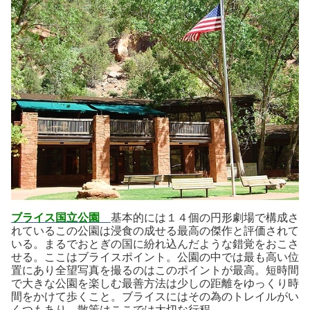
ブライス国立公園
基本的には１４個の円形劇場で構成さ
れているこの公園は浸食の成せる最高の傑作と評価されて
いる。まるでおとぎの国に紛れ込んだような錯覚をおこさ
せる。ここはブライスポイント。公園の中では最も高い位
置にあり全望写真を撮るのはこのポイントが最高。短時間
で大きな公園を楽しむ最善方法は少しの距離をゆっくり時
間をかけて歩くこと。ブライスにはその為のトレイルがい
くつもあり 散策はここでは大切な行程。