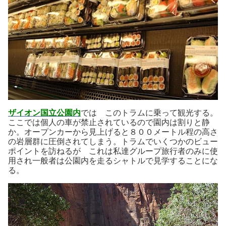
ザイオン国立公園内
では このトラムに乗って観光する。
ここでは個人の車が禁止されているので園内は割りと静
か。オープンカーから見上げると８００メートル程の高さ
の岩層群に圧倒されてしまう。トラムでいくつかのビュー
ポイントを訪ねるが これは私達グループ旅行者のみに使
用され一般者は公園内を走るシャトルで見学することにな
る。