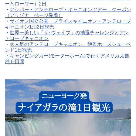
ーとローワー）2日
・
アッパー・アンテロープ・キャニオンツアー クーポン
（アリゾナ、ページ発着）
・
ザイオン国立公園・ブライスキャニオン・アンテロープ
キャニオン1泊2日観光
・
世界一美しい「ザ･ウェイブ」の抽選チャレンジとアン
テロープキャニオン
・
大人気のアンテロープキャニオン、絶景ホースシューベ
ンド1日観光
・
キャンピングカー(モーターホーム)で行くアメリカ大自
然６日間