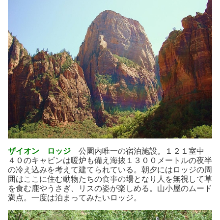
ザイオン ロッジ
公園内唯一の宿泊施設。１２１室中
４０のキャビンは暖炉も備え海抜１３００メートルの夜半
の冷え込みを考えて建てられている。朝夕にはロッジの周
囲はここに住む動物たちの食事の場となり人を無視して草
を食む鹿やうさぎ、リスの姿が楽しめる。山小屋のムード
満点。一度は泊まってみたいロッジ。