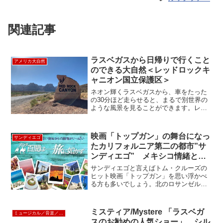
関連記事
ラスベガスから日帰りで行くこと
アメリカ大自然
のできる大自然＜レッドロックキ
ャニオン国立保護区＞
ネオン輝くラスベガスから、車をたった
の30分ほど走らせると、まるで別世界の
ような風景を見ることができます。レッ
ドロックキャニオン国立保護区（National
Conservation Area)は、グランドキャニオ
ンやザイオン国立公園の規模...
映画「トップガン」の舞台になっ
サンディエゴ
たカリフォルニア第二の都市”サ
ンディエゴ” メキシコ情緒とハ
イテクが融合したハイセンスの街
サンディエゴと言えばトム・クルーズの
ヒット映画「トップガン」を思い浮かべ
る方も多いでしょう。北のロサンゼルス
２時間強、南のメキシコのティファナま
で１時間弱というロケーションでカリフ
ォルニア第二の都市です。空港がダウン
ミスティア/Mystere 「ラスベガ
ミュージカル／音楽／ショー
タウンの直ぐ近くという事...
スのお勧めの人気ショー」 シル