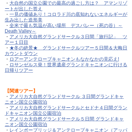
・
大自然の国立公園での最高の過ごし方は？ アマンリゾ
ートが出した答え
・
一見の価値あり！コロラド川の底知れないエネルギーが
生み出した造形美
・
全米で最も気温が高い場所 デスバレー（死の谷）～
Death Valley～
・
アメリカ大自然グランドサークル３日間「旅行記」 ツ
アー１日目
・
★冬の絶景★ グランドサークルツアー５日間＆大晦日
カウントダウン
・
ロアーアンテロープキャニオンもなかなかの見応え!
・
ロサンゼルス発！世界遺産グランドキャニオンに行ける
日帰りツアー
【
関連ツアー】
・
アメリカ大自然グランドサークル ３日間グランドキャ
ニオン国立公園宿泊
・
アメリカ大自然グランドサークルとセドナ４日間グラン
ドキャニオン国立公園宿泊
・
アメリカ大自然グランドサークル５日間 グランドキャ
ニオン国立公園宿泊
・
レインボーブリッジ＆アンテロープキャニオン（アッパ