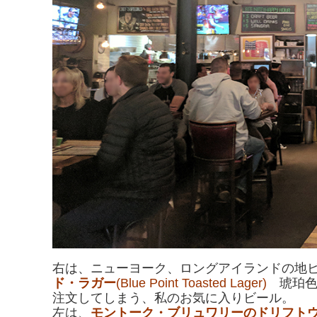
右は、ニューヨーク、ロングアイランドの地
ド・ラガー
(Blue Point Toasted Lager)
琥珀色
注文してしまう、私のお気に入りビール。
左は、
モントーク・ブリュワリーのドリフト