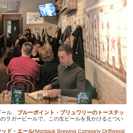
ビール、
ブルーポイント・ブリュワリーのトーステッ
のラガービールで、この生ビールを見かけるとつい
ウッド・エール
(Montauk Brewing Company Driftwood