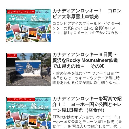
カナディアンロッキー！ コロン
カナディアンロッキー
ビア大氷原雪上車観光
コロンビアアイスフィールド･ビジターセ
ンターの真向かいにある 全長6キロメー
トル、幅1キロメートルのアサバスカ氷
河。 ブリュースター社は、「氷河期探
検」と題して、このアサバスカ 氷河の上
に皆さんをお連れします。 具体的には、
特殊な氷上観光車...
カナディアンロッキー６日間 ～
カナダ
贅沢なRocky Mountaineer鉄道
で山越えの旅～ その④
＜前の記事を読む＞*** ツアー４日目 ***
本日からはロッキーマウンテニア号に時
間をあわせる必要が無い為、朝もゆっく
り。ホテルでの朝食バッフェを食べたあ
と、朝9時にホテルを出発。今日はヨーホ
ー国立公園を中心に回り、タカカウ滝、
カナディアンロッキーを写真で紹
カナディアンロッキー
ナチュラルブ...
介！！ ヨーホー国立公園とモレ
ーン湖1日観光 （昼食付）
JTBのお勧めオプショナルツアー！ 「ヨ
ーホー国立公園とモレーン湖1日観光（昼
食付）」を 写真入りで紹介します。代