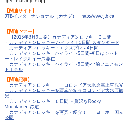
[geo_mashup_map]
【関連サイト】
JTBインターナショナル（カナダ）：http://www.jtb.ca
【
関連ツアー】
・
【2015年8月9日発】カナディアンロッキー６日間
・
カナディアンロッキー ハイライト5日間-スタンダード
・
カナディアンロッキー・エクスプレス4日間
・
カナディアンロッキーハイライト5日間-初日はシャト
ー・レイクルイーズ滞在
・
カナディアンロッキーハイライト5日間-全泊フェアモン
トホテル
【関連記事】
・
カナディアンロッキー！ コロンビア大氷原雪上車観光
・
カナディアンロッキーを写真で紹介コロンビア大氷原観
光
・
カナディアンロッキー６日間 ～贅沢なRocky
Mountaineer鉄道
・
カナディアンロッキーを写真で紹介！！ ヨーホー国立
公園