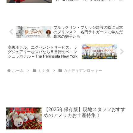
ウンテニア号のある駅へ向かいます。昨
日は早めに就寝したこともあり、誰一人
遅れることなく時間通りに鉄道駅へ到
着。駅に...
ブルックリン・ブリッジ建設の陰に日本
のプリンス？ 名門ラトガースに学んだ
幕末の獅子たち
高級ホテル、エクセレントサービス、ラ
グジュアリーなスパなら５番街のペニン
シュラホテル – The Peninsula New York
ホーム
カナダ
カナディアンロッキー
【2025年保存版】現地スタッフおすす
めのアメリカお土産特集！