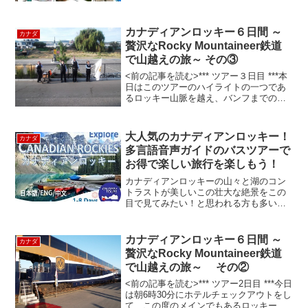
金： 大人 150ドル、子供 120ドル（2歳か
ら11歳)予定時間： バンフ発着8:20から
17:00 レイク･ルイーズ発着1...
カナディアンロッキー６日間 ～
カナダ
贅沢なRocky Mountaineer鉄道
で山越えの旅～ その③
<前の記事を読む>*** ツアー３日目 ***本
日はこのツアーのハイライトの一つであ
るロッキー山脈を越え、バンフまでの移
動。 まず早朝6時にホテルをチェックア
ウトして駅まで向かいます。駅ではロッ
キーマウンテニア号の乗務員が「イッテ
大人気のカナディアンロッキー！
カナダ
ラッシャー...
多言語音声ガイドのバスツアーで
お得で楽しい旅行を楽しもう！
カナディアンロッキーの山々と湖のコン
トラストが美しいこの壮大な絶景をこの
目で見てみたい！と思われる方も多いの
でないでしょうか。ただ、現在カナディ
アンロッキー、特にバンフの町中やレイ
クルイーズは一般車両での観光はなかな
カナディアンロッキー６日間 ～
カナダ
困難になってきております...
贅沢なRocky Mountaineer鉄道
で山越えの旅～ その②
<前の記事を読む>*** ツアー2日目 ***今日
は朝6時30分にホテルチェックアウトをし
て、この度のメインでもあるロッキーマ