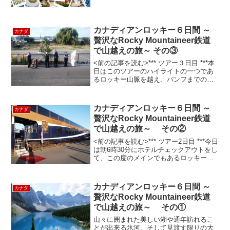
フ発着8:15から18:30 レイク･ルイーズ発
着09:45から17:00...
カナディアンロッキー６日間 ～
カナダ
贅沢なRocky Mountaineer鉄道
で山越えの旅～ その③
<前の記事を読む>*** ツアー３日目 ***本
日はこのツアーのハイライトの一つであ
るロッキー山脈を越え、バンフまでの移
動。 まず早朝6時にホテルをチェックア
ウトして駅まで向かいます。駅ではロッ
キーマウンテニア号の乗務員が「イッテ
カナディアンロッキー６日間 ～
カナダ
ラッシャー...
贅沢なRocky Mountaineer鉄道
で山越えの旅～ その②
<前の記事を読む>*** ツアー2日目 ***今日
は朝6時30分にホテルチェックアウトをし
て、この度のメインでもあるロッキーマ
ウンテニア号のある駅へ向かいます。昨
日は早めに就寝したこともあり、誰一人
遅れることなく時間通りに鉄道駅へ到
カナディアンロッキー６日間 ～
カナダ
着。駅に...
贅沢なRocky Mountaineer鉄道
で山越えの旅～ その①
山々に囲まれた美しい湖や通年訪れるこ
とが出来る氷河、そして見渡す限りの大