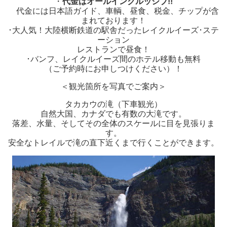
・
代金はオールインクルッシブ!!
代金には日本語ガイド、車輌、昼食、税金、チップが含
まれております！
･大人気！大陸横断鉄道の駅舎だったレイクルイーズ･ステ
ーション
レストランで昼食！
･バンフ、レイクルイーズ間のホテル移動も無料
（ご予約時にお申しつけください）！
＜観光箇所を写真でご案内＞
タカカウの滝（下車観光）
自然大国、カナダでも有数の大滝です。
落差、水量、そしてその全体のスケールに目を見張りま
す。
安全なトレイルで滝の直下近くまで行くことができます。