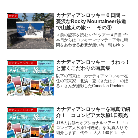
カナディアンロッキー６日間 ～
カナダ
贅沢なRocky Mountaineer鉄道
で山越えの旅～ その④
＜前の記事を読む＞*** ツアー４日目 ***
本日からはロッキーマウンテニア号に時
間をあわせる必要が無い為、朝もゆっく
り。ホテルでの朝食バッフェを食べたあ
と、朝9時にホテルを出発。今日はヨーホ
ー国立公園を中心に回り、タカカウ滝、
カナディアンロッキー うわっ！
カナディアンロッキー
ナチュラルブ...
と驚くこだわりの写真集
以下の写真は、カナディアンロッキー在
住の写真家、北浜 登（きたはま のぼ
る）さんが撮影したCanadian Rockies
Photoです。北浜さんは、カナディアンロ
ッキーの景色、植物や動物の美しい瞬間
を撮り続けています。Canadian ...
カナディアンロッキーを写真で紹
カナディアンロッキー
介！ コロンビア大氷原1日観光
JTBのお勧めオプショナルツアー！ 「コ
ロンビア大氷原1日観光」を 写真入りで
紹介します。代金： 大人 180ドル、子供
130ドル（2歳から11歳)予定時間： バン