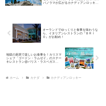
パノラマが広がるカナディアンロッキ
ー。今回は通常コースに豪旅客列車『ロ
ッキーマウンテニア号 バンクーバー～バ
ンフ間』をつけたツアーに参加してきま
した！【8/16発】カナ...
オーランドでゆっくりと食事を味わうな
ら、イタリアンレストランの『ＢＲＩ
Ｏ』がお勧め！
地獄の厨房で楽しいお食事を！カリスマ
シェフ「ゴードン・ラムゼイ」のステー
キレストラン@パリス・ラスベガス
「Gordon Ramsey Steak」
ホーム
カナダ
カナディアンロッキー