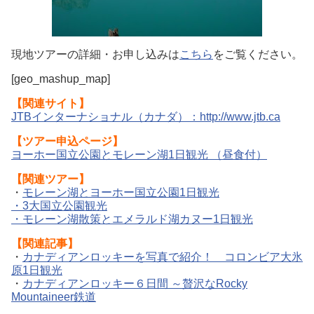
現地ツアーの詳細・お申し込みは
こちら
をご覧ください。
[geo_mashup_map]
【関連サイト】
JTBインターナショナル（カナダ）：http://www.jtb.ca
【ツアー申込ページ】
ヨーホー国立公園とモレーン湖1日観光 （昼食付）
【
関連ツアー】
・
モレーン湖とヨーホー国立公園1日観光
・
3大国立公園観光
・
モレーン湖散策とエメラルド湖カヌー1日観光
【関連記事】
・
カナディアンロッキーを写真で紹介！ コロンビア大氷
原1日観光
・
カナディアンロッキー６日間 ～贅沢なRocky
Mountaineer鉄道