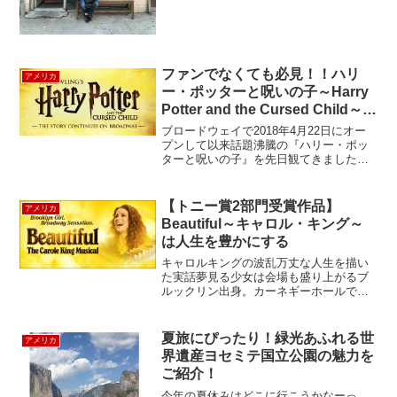
で、イタリアン...
ファンでなくても必見！！ハリ
アメリカ
ー・ポッターと呪いの子～Harry
Potter and the Cursed Child～
2019年観劇レポート
ブロードウェイで2018年4月22日にオー
プンして以来話題沸騰の『ハリー・ポッ
ターと呪いの子』を先日観てきました。
チケットが売り切れ続出と聞いていたの
ですが、以前よりは少し取りやすくなっ
てきたようで、ファンにはうれしいニュ
【トニー賞2部門受賞作品】
アメリカ
ース！場所はタイ...
Beautiful～キャロル・キング～
は人生を豊かにする
キャロルキングの波乱万丈な人生を描い
た実話夢見る少女は会場も盛り上がるブ
ルックリン出身。カーネギーホールで演
奏するほどのスターに駆け上がるまでの
ノンフィクション・ミュージカル作
品！！！！みどころ歌のオンパレー
夏旅にぴったり！緑光あふれる世
アメリカ
ド！！！キャロルキングのとりこに...
界遺産ヨセミテ国立公園の魅力を
ご紹介！
今年の夏休みはどこに行こうかなーっ