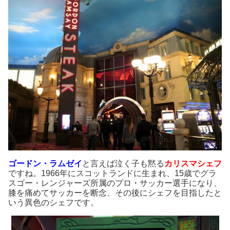
ゴードン・ラムゼイ
と言えば泣く子も黙る
カリスマシェフ
ですね。1966年にスコットランドに生まれ、15歳でグラ
スゴー・レンジャーズ所属のプロ・サッカー選手になり、
膝を痛めてサッカーを断念、その後にシェフを目指したと
いう異色のシェフです。