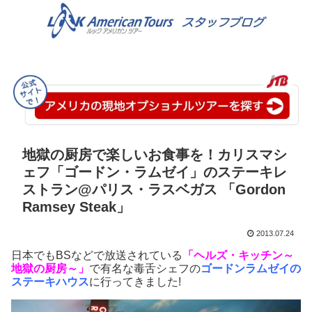
地獄の厨房で楽しいお食事を！カリスマシ
ェフ「ゴードン・ラムゼイ」のステーキレ
ストラン@パリス・ラスベガス 「Gordon
Ramsey Steak」
2013.07.24
日本でもBSなどで放送されている
「ヘルズ・キッチン～
地獄の厨房～」
で有名な毒舌シェフの
ゴードンラムゼイの
ステーキハウス
に行ってきました
!