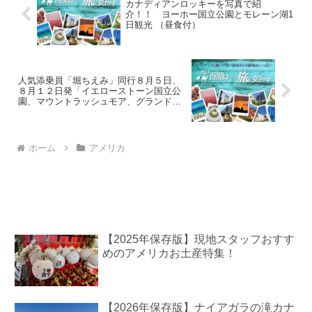
カナディアンロッキーを写真で紹
介！！ ヨーホー国立公園とモレーン湖1
日観光 （昼食付）
人気添乗員「堀ちえみ」同行８月５日、
８月１２日発「イエローストーン国立公
園、マウントラッシュモア、グランドテ
ィトンと化石採集５日間、催行決定！
ホーム
アメリカ
【2025年保存版】現地スタッフおすす
めのアメリカお土産特集！
【2026年保存版】ナイアガラの滝カナ