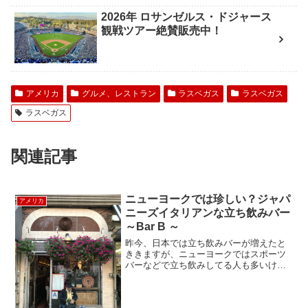
2026年 ロサンゼルス・ドジャース
観戦ツアー絶賛販売中！
アメリカ
グルメ、レストラン
ラスベガス
ラスベガス
ラスベガス
関連記事
ニューヨークでは珍しい？ジャパ
アメリカ
ニーズイタリアンな立ち飲みバー
～Bar B ～
昨今、日本では立ち飲みバーが増えたと
ききますが、ニューヨークではスポーツ
バーなどで立ち飲みしてる人も多いけ
ど、立ち飲み専門のバーは意外に少ない
のです。日本人の経営する人気のイタリ
アンレストラン「Basta Pasta」の姉妹店