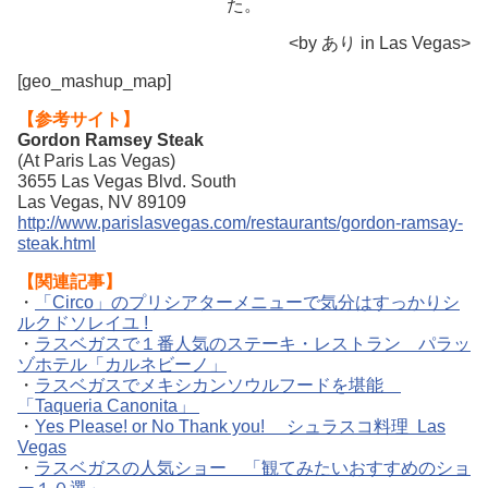
た。
<by あり in Las Vegas>
[geo_mashup_map]
【参考サイト】
Gordon Ramsey Steak
(At Paris Las Vegas)
3655 Las Vegas Blvd. South
Las Vegas, NV 89109
http://www.parislasvegas.com/restaurants/gordon-ramsay-
steak.html
【関連記事】
・
「Circo」のプリシアターメニューで気分はすっかりシ
ルクドソレイユ !
・
ラスベガスで１番人気のステーキ・レストラン パラッ
ゾホテル「カルネビーノ」
・
ラスベガスでメキシカンソウルフードを堪能
「Taqueria Canonita」
・
Yes Please! or No Thank you! シュラスコ料理 Las
Vegas
・
ラスベガスの人気ショー 「観てみたいおすすめのショ