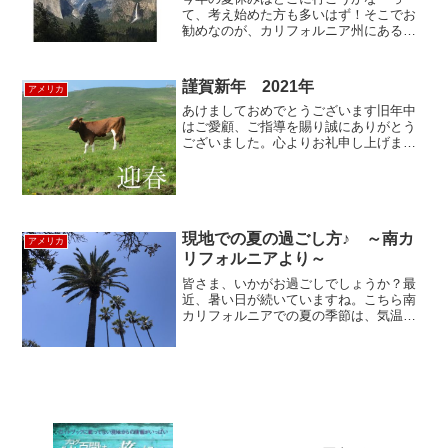
て、考え始めた方も多いはず！そこでお
勧めなのが、カリフォルニア州にある世
界遺産「ヨセミテ国立公園」！既に訪問
された方も、初めての方も、何度行って
も魅了してやまないヨセミテの圧倒的な
謹賀新年 2021年
アメリカ
自然美を十分に堪能できる...
あけましておめでとうございます旧年中
はご愛顧、ご指導を賜り誠にありがとう
ございました。心よりお礼申し上げま
す。本年もサービスの向上に向けてスタ
ッフ一同気持ちも新たに努力してまいり
ます。より一層のご愛顧の程、なにとぞ
よろしくお願い申し上げます...
現地での夏の過ごし方♪ ～南カ
アメリカ
リフォルニアより～
皆さま、いかがお過ごしでしょうか？最
近、暑い日が続いていますね。こちら南
カリフォルニアでの夏の季節は、気温は
高いものの木陰に入ると涼しい風が心地
よい、カラッとした天気が続きます。日
本では夏になると、花火大会やお祭り、
海にプールにイベントが...