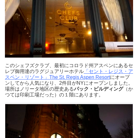
このシェフズクラブ、最初にコロラド州アスペンにあるセ
レブ御用達のラグジュアリーホテル
「セント・レジス・ア
スペン・リゾート」The St. Regis Aspen Resort
にオープ
ンしてから人気になり、2件目がNYにオープンしました。
場所はノリータ地区の歴史ある
パック・ビルディング
（か
つては印刷工場だった）の１階にあります。