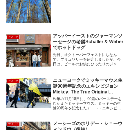
の？家の大掃除と同じ考...
アッパーイーストのジャーマンソ
アメリカ
ーセージの老舗Schaller & Weber
でホットドッグ
先日、オクトーバーフェストにちなん
で、ブリュワリーを紹介しましたが、今
日は、ビールのお供にぴったりのジャー
マン・ソーセージ店、Schaller & Weber
と、その隣のホットドッグ屋さん、
Schaller’s Stube Sausage ...
ニューヨークでミッキーマウス生
アメリカ
誕90周年記念のエキシビジョン
Mickey: The True Original
Exhibitionが開催中！
昨年の11月18日に、90歳のバースデーを
むかえたミッキーマウス。ミッキーの生
誕90周年を記念したアート・エキシビジ
ョン「Mickey: The True Original
Exhibition（ミッキー：ザ・トゥルー・オ
リジナル・エキシビ...
メーシーズのホリデー・ショーウ
アメリカ
ィンドウ（後編）