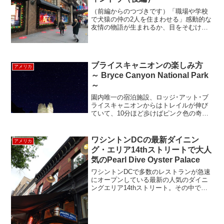
（前編からのつづきです）「職場や学校
で犬猿の仲の2人を住まわせる」感動的な
友情の物語が生まれるか、目をそむけた
くなるような修羅場と化すか。その結果
へのプロセスを、日々、通行人たちはス
リリングに楽しむ。「彫刻家に彫刻を制
作させる」そして、そ...
ブライスキャニオンの楽しみ方
アメリカ
～ Bryce Canyon National Park
～
園内唯一の宿泊施設、ロッジ･アット･ブ
ライスキャニオンからはトレイルが伸び
ていて、10分ほど歩けばピンク色の奇岩
群を望む絶景ポイントまで簡単に行くこ
とができる。ロッジ･アット･ブライスキ
ャニオン宿泊者だけの特権を駆使しよ
ワシントンDCの最新ダイニン
アメリカ
う。１. 星空ここブ...
グ・エリア14thストリートで大人
気のPearl Dive Oyster Palace
ワシントンDCで多数のレストランが急速
にオープンしている最新の人気のダイニ
ングエリア14thストリート。その中で
も、1、2を争う人気店、Pearl Dive
Oyster Palaceに行ってきました。お店の
前の立ち飲みのバースペースに、人...