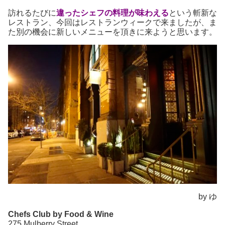
訪れるたびに
違ったシェフの料理が味わえる
という斬新な
レストラン、今回はレストランウィークで来ましたが、ま
た別の機会に新しいメニューを頂きに来ようと思います。
by ゆ
Chefs Club by Food & Wine
275 Mulberry Street