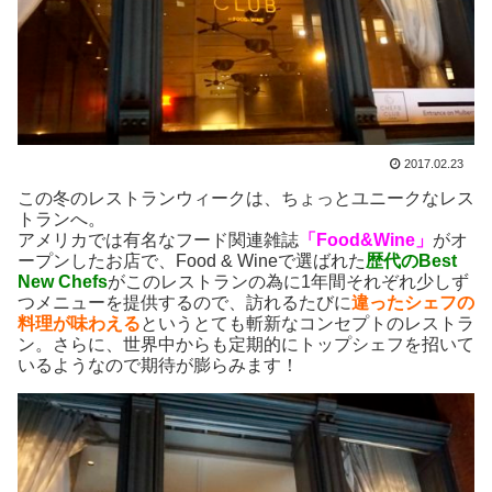
2017.02.23
この冬のレストランウィークは、ちょっとユニークなレス
トランへ。
アメリカでは有名なフード関連雑誌
「Food&Wine」
がオ
ープンしたお店で、Food & Wineで選ばれた
歴代のBest
New Chefs
がこのレストランの為に1年間それぞれ少しず
つメニューを提供するので、訪れるたびに
違ったシェフの
料理が味わえる
というとても斬新なコンセプトのレストラ
ン。さらに、世界中からも定期的にトップシェフを招いて
いるようなので期待が膨らみます！