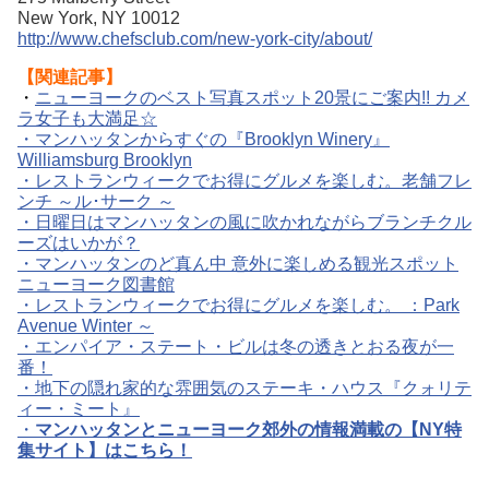
New York, NY 10012
http://www.chefsclub.com/new-york-city/about/
【関連記事】
・
ニューヨークのベスト写真スポット20景にご案内!! カメ
ラ女子も大満足☆
・マンハッタンからすぐの『Brooklyn Winery』
Williamsburg Brooklyn
・レストランウィークでお得にグルメを楽しむ。老舗フレ
ンチ ～ル･サーク ～
・日曜日はマンハッタンの風に吹かれながらブランチクル
ーズはいかが？
・マンハッタンのど真ん中 意外に楽しめる観光スポット
ニューヨーク図書館
・レストランウィークでお得にグルメを楽しむ。 ：Park
Avenue Winter ～
・エンパイア・ステート・ビルは冬の透きとおる夜が一
番！
・地下の隠れ家的な雰囲気のステーキ・ハウス『クォリテ
ィー・ミート』
・
マンハッタンとニューヨーク郊外の情報満載の【NY特
集サイト】はこちら！