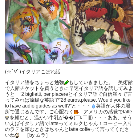
(☆ﾟ∀ﾟ)イタリアこぼれ話
イタリア語をちょっと勉強
もしていきました。 美術館
で入館チケットを買うときに早速イタリア語を話してみよ
うと “2 biglietti, per piacereとイタリア語で自信満々で言
ってみれば流暢な英語で“28 euros,please. Would you like
to have audio guides as well?”と・・・
英語が大体の場
所で通じるんです、ご心配なく
アメリカの感覚でlatte
を頼むと、温かい牛乳が��(￣ﾛ￣|||)・・・ああ、そう
いえばイタリア語でlatteってミルクじゃん！コーヒー入り
のラテを頼むときはちゃんとlatte coffeって言ってくださ
いね
［by ムラ］