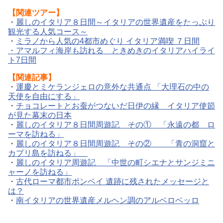
【関連ツアー】
・
麗しのイタリア８日間～イタリアの世界遺産をたっぷり
観光する人気コース～
・
ミラノから人気の4都市めぐり イタリア満喫 ７日間
・
アマルフィ海岸も訪れる ときめきのイタリアハイライ
ト7日間
【関連記事】
・
運慶とミケランジェロの意外な共通点 「大理石の中の
天使を自由にする」
・
チョコレートとお蚕がつないだ日伊の縁 イタリア使節
が見た幕末の日本
・
麗しのイタリア８日間周遊記 その① 「永遠の都 ロ
ーマを訪ねる」
・
麗しのイタリア８日間周遊記 その② 「青の洞窟と
カプリ島を訪ねる」
・
麗しのイタリア周遊記 「中世の町シエナとサンジミニ
ャーノを訪ねる」
・
古代ローマ都市ポンペイ 遺跡に残されたメッセージと
は？
・
南イタリアの世界遺産メルヘン調のアルベロベッロ