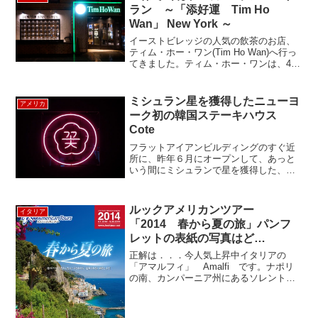
期にはミラノ公国の首...
ラン ～「添好運 Tim Ho
Wan」 New York ～
イーストビレッジの人気の飲茶のお店、
ティム・ホー・ワン(Tim Ho Wan)へ行っ
てきました。ティム・ホー・ワンは、4年
連続でミシュラン3つ星を獲得したフォー
シーズンズ香港の広東料理レストランの
点心師を務めた マク・クァイ・プイ(Mak
ミシュラン星を獲得したニューヨ
アメリカ
...
ーク初の韓国ステーキハウス
Cote
フラットアイアンビルディングのすぐ近
所に、昨年６月にオープンして、あっと
いう間にミシュランで星を獲得した、コ
リアン・ステーキハウスCote（コート）
を紹介します。Coteは、自らを焼肉店で
はなく、ステーキハウスと呼んでいて、
ルックアメリカンツアー
イタリア
肉へのこだわりが...
「2014 春から夏の旅」パンフ
レットの表紙の写真はど
こ？ ”Look American Tours
正解は．．．今人気上昇中イタリアの
2014”
「アマルフィ」 Amalfi です。ナポリ
の南、カンパーニア州にあるソレントか
らサレルノまでの全長40キロの海岸線を
アマルフィ海岸と呼び、その海岸線に点
在する町のひとつです。断崖絶壁にせり