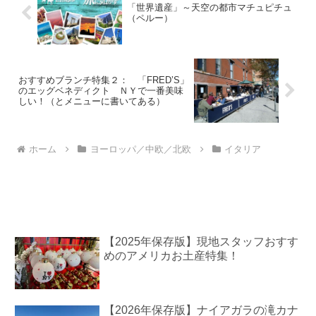
「世界遺産」～天空の都市マチュピチュ
（ペルー）
おすすめブランチ特集２： 「FRED’S」
のエッグベネディクト ＮＹで一番美味
しい！（とメニューに書いてある）
ホーム
ヨーロッパ／中欧／北欧
イタリア
【2025年保存版】現地スタッフおすす
めのアメリカお土産特集！
【2026年保存版】ナイアガラの滝カナ