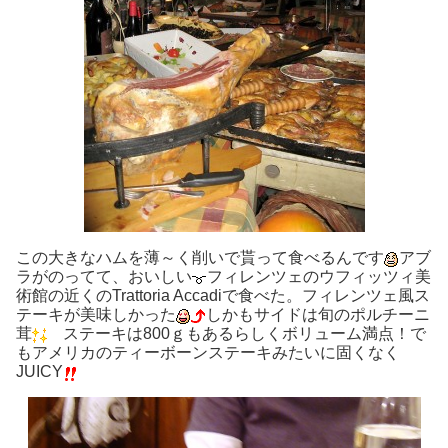
この大きなハムを薄～く削いで貰って食べるんです
アブ
ラがのってて、おいしい
フィレンツェのウフィッツィ美
術館の近くのTrattoria Accadiで食べた。フィレンツェ風ス
テーキが美味しかった
しかもサイドは旬のポルチーニ
茸
ステーキは800ｇもあるらしくボリューム満点！で
もアメリカのティーボーンステーキみたいに固くなく
JUICY