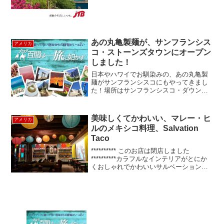
建つ色とりどりの...
あの丸亀製麺が、サンフランシス
アメリカ
コ・ストーンズタウンにオープン
しました！
日本やハワイでお馴染みの、あの丸亀製
麺がサンフランシスコにもやってきまし
た！場所はサンフランシスコ・ダウンタ
ウンから路面電車で約30分の距離にあ
る、ストーンズタウンと言う郊外のショ
ッピングモール敷地内です。ストーンズ
美味しくてかわいい、マレー・ヒ
アメリカ
タウンの近くにはサンフラ...
ルのメキシコ料理、Salvation
Taco
********** このお店は閉店しました
**********カラフルなインテリアがとにか
くおしゃれでかわいいサルベーション・
タコ（Salvation Taco）は、流行に敏感な
新卒の若者が集まるエリアとして知られ
るマレー・ヒルにありま...