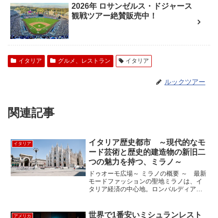
2026年 ロサンゼルス・ドジャース
観戦ツアー絶賛販売中！
イタリア
グルメ、レストラン
イタリア
ルックツアー
関連記事
イタリア歴史都市 ～現代的なモ
イタリア
ード芸術と歴史的建造物の新旧二
つの魅力を持つ、ミラノ～
ドゥオーモ広場～ ミラノの概要 ～ 最新
モードファッションの聖地ミラノは、イ
タリア経済の中心地。ロンバルディア州
の州都として、周辺の都市を合わせた都
市圏を形成している。ローマ帝国時代、
帝国随一の商業地として発展し、中世後
世界で1番安いミシュランレスト
アメリカ