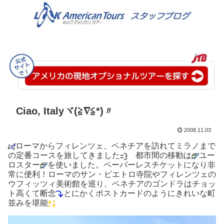
Ciao, Italyヾ(≧∇≦*)〃
2008.11.03
ローマからフィレンツェ、ベネチアを訪れてミラノまで
の定番コースを旅してきました
都市間の移動は
ユー
ロスター
を使いました。ペーパーレスチケットになり非
常に便利！ローマのサン・ピエトロ寺院やフィレンツェの
ウフィッツィ美術館を巡り、ベネチアのゴンドラはチョッ
ト高くて断念
とにかくポストカードのようにきれいな町
並みを堪能