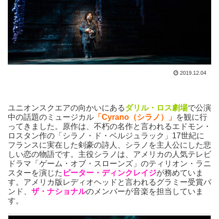
2019.12.04
ユニオンスクエアの向かいにある
ダリル・ロス劇場
で公演
中の話題のミュージカル
「Cyrano（シラノ）」
を観に行
ってきました。原作は、不朽の名作と言われるエドモン・
ロスタン作の「シラノ・ド・ベルジュラック」17世紀に
フランスに実在した剣豪の詩人、シラノを主人公にした悲
しい恋の物語です。主役シラノは、アメリカの人気テレビ
ドラマ「ゲーム・オブ・スローンズ」のティリオン・ラニ
スターを演じた
ピーター・ディンクレイジ
が務めていま
す。アメリカ版レディオヘッドと言われるグラミー受賞バ
ンド、
ザ・ナショナル
のメンバーが音楽を担当していま
す。