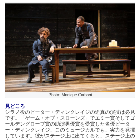
Photo: Monique Carboni
見どころ
シラノ役のピーター・ディンクレイジの迫真の演技は必見
です。「ゲーム・オブ・スローンズ」でエミー賞そしてゴ
ールデングローブ賞の助演男優賞を受賞した名優ピータ
ー・ディンクレイジ、このミュージカルでも、実力を発揮
しています。彼がステージ上に出てくると、ステージ上の