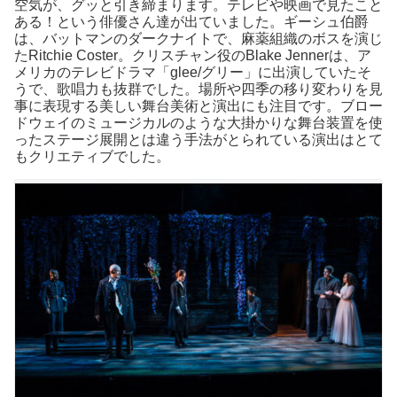
空気が、グッと引き締まります。テレビや映画で見たこと
ある！という俳優さん達が出ていました。ギーシュ伯爵
は、バットマンのダークナイトで、麻薬組織のボスを演じ
たRitchie Coster。クリスチャン役のBlake Jennerは、ア
メリカのテレビドラマ「glee/グリー」に出演していたそ
うで、歌唱力も抜群でした。場所や四季の移り変わりを見
事に表現する美しい舞台美術と演出にも注目です。ブロー
ドウェイのミュージカルのような大掛かりな舞台装置を使
ったステージ展開とは違う手法がとられている演出はとて
もクリエティブでした。