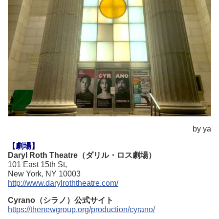
by ya
【劇場】
Daryl Roth Theatre（ダリル・ロス劇場）
101 East 15th St,
New York, NY 10003
http://www.darylroththeatre.com/
Cyrano（シラノ）公式サイト
https://thenewgroup.org/production/cyrano/