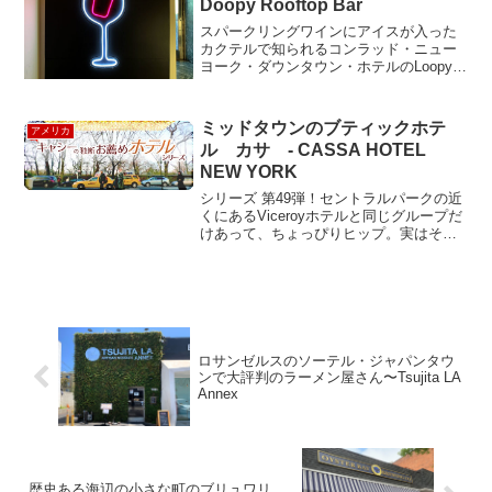
Doopy Rooftop Bar
スパークリングワインにアイスが入った
カクテルで知られるコンラッド・ニュー
ヨーク・ダウンタウン・ホテルのLoopy
Doopy Rooftop Bar（ルーピー・ドゥーピ
ー・ルーフトップバー）に行ってきまし
た。とても人気があって、金曜日の6時...
ミッドタウンのブティックホテ
アメリカ
ル カサ - CASSA HOTEL
NEW YORK
シリーズ 第49弾！セントラルパークの近
くにあるViceroyホテルと同じグループだ
けあって、ちょっぴりヒップ。実はその
Viceroyより前にオープンしてたんだけど
ね。ミッドタウンで地味なたたずまいで
あるが、「ホテル カサ（カッサ）」は
意外...
ロサンゼルスのソーテル・ジャパンタウ
ンで大評判のラーメン屋さん〜Tsujita LA
Annex
歴史ある海辺の小さな町のブリュワリ