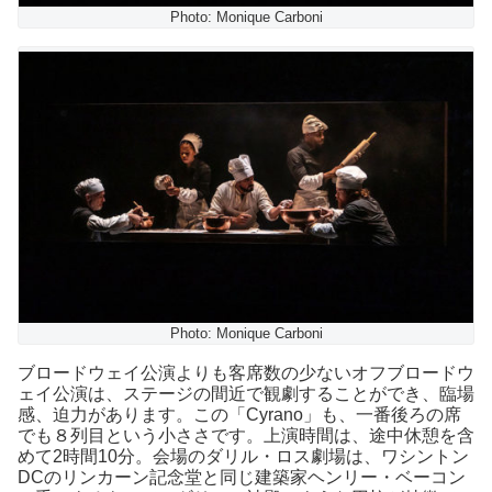
Photo: Monique Carboni
Photo: Monique Carboni
ブロードウェイ公演よりも客席数の少ないオフブロードウ
ェイ公演は、ステージの間近で観劇することができ、臨場
感、迫力があります。この「Cyrano」も、一番後ろの席
でも８列目という小ささです。上演時間は、途中休憩を含
めて2時間10分。会場のダリル・ロス劇場は、ワシントン
DCのリンカーン記念堂と同じ建築家ヘンリー・ベーコン