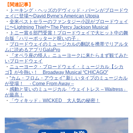
【関連記事】
・
トーキング・ヘッズのデヴィッド・バーンがブロードウ
ェイに登場〜David Byrne’s American Utopia
・
全米ベストセラーのファンタジー小説がブロードウェイ
に〜Lightning Thief〜The Percy Jackson Musical
・
トニー賞６部門受賞！ブロードウェイで大ヒット中の舞
台版「ハリーポッターと呪いの子」
・
ブロードウェイのミュージカルの翻訳を携帯でリアルタ
ムに読めるアプリGalaPro
・
『オペラ座の怪人』ニューヨークに来たらまず観てみた
いブロードウェイ
・
ニューヨーク・ブロードウェイ・ミュージカル【シカ
ゴ】が今熱い！ Broadway Musical “CHICAGO”
・
“カム・フロム・アウェイ” 新しいタイプのミュージカル
が登場！ - Come From Away –
・
感動と笑いのミュージカル「ウェイトレス – Waitress」
が最高！
・
「ウィキッド」WICKED 大人気の秘密！