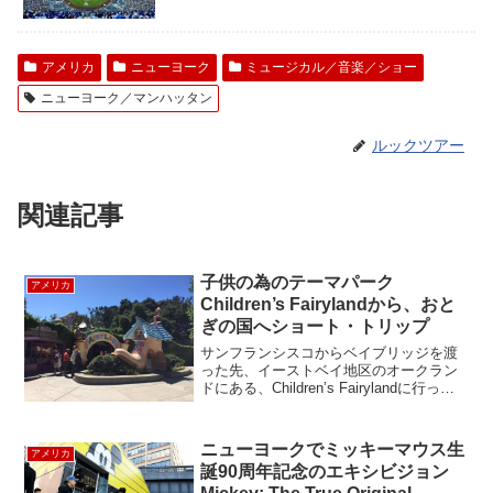
アメリカ
ニューヨーク
ミュージカル／音楽／ショー
ニューヨーク／マンハッタン
ルックツアー
関連記事
子供の為のテーマパーク
アメリカ
Children’s Fairylandから、おと
ぎの国へショート・トリップ
サンフランシスコからベイブリッジを渡
った先、イーストベイ地区のオークラン
ドにある、Children’s Fairylandに行って
きました。この遊園地は1950年に開園。
60年以上もの長い間、オークランド周辺
で育つ子供達を楽しませてきました...
ニューヨークでミッキーマウス生
アメリカ
誕90周年記念のエキシビジョン