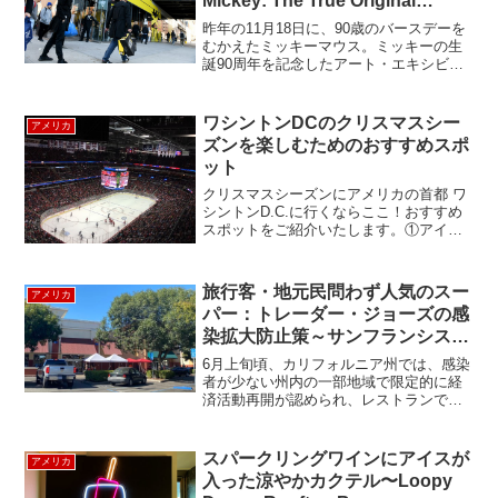
Mickey: The True Original
Exhibitionが開催中！
昨年の11月18日に、90歳のバースデーを
むかえたミッキーマウス。ミッキーの生
誕90周年を記念したアート・エキシビジ
ョン「Mickey: The True Original
Exhibition（ミッキー：ザ・トゥルー・オ
リジナル・エキシビ...
ワシントンDCのクリスマスシー
アメリカ
ズンを楽しむためのおすすめスポ
ット
クリスマスシーズンにアメリカの首都 ワ
シントンD.C.に行くならここ！おすすめ
スポットをご紹介いたします。①アイス
ホッケー キャピタルズゲームワシントン
DCには、野球チーム(Nationals)、アメリ
カンフットボールチーム(Red Ski...
旅行客・地元民問わず人気のスー
アメリカ
パー：トレーダー・ジョーズの感
染拡大防止策～サンフランシスコ
編～
6月上旬頃、カリフォルニア州では、感染
者が少ない州内の一部地域で限定的に経
済活動再開が認められ、レストランでの
店内飲食や屋内サービス業（理髪店やジ
ム等）が営業を開始するなど、コロナ復
興に向けて順調に動き出しているようで
スパークリングワインにアイスが
アメリカ
した。ところが、7月半...
入った涼やかカクテル〜Loopy