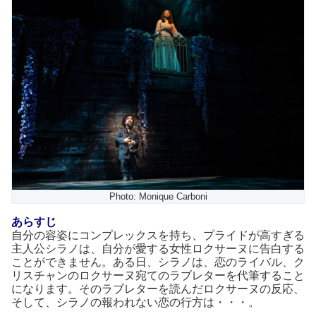
Photo: Monique Carboni
あらすじ
自分の容姿にコンプレックスを持ち、プライドが高すぎる
主人公シラノは、自分が愛する女性ロクサーヌに告白する
ことができません。ある日、シラノは、恋のライバル、ク
リスチャンのロクサーヌ宛てのラブレターを代筆すること
になります。そのラブレターを読んだロクサーヌの反応、
そして、シラノの報われない恋の行方は・・・。