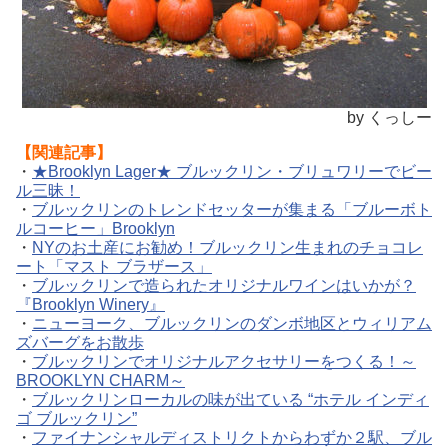
by くっしー
【関連記事】
・
★Brooklyn Lager★ ブルックリン・ブリュワリーでビー
ル三昧！
・
ブルックリンのトレンドセッターが集まる「ブルーボト
ルコーヒー」Brooklyn
・
NYのお土産にお勧め！ブルックリン生まれのチョコレ
ート「マスト ブラザース」
・
ブルックリンで造られたオリジナルワインはいかが？
『Brooklyn Winery』
・
ニューヨーク、ブルックリンのダンボ地区とウィリアム
ズバーグをお散歩
・
ブルックリンでオリジナルアクセサリーをつくる！～
BROOKLYN CHARM～
・
ブルックリンローカルの味が出ている “ホテル インディ
ゴ ブルックリン”
・
ファイナンシャルディストリクトからわずか２駅、ブル