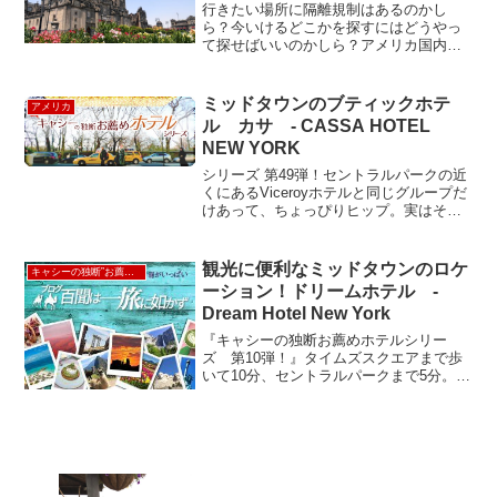
行きたい場所に隔離規制はあるのかし
ら？今いけるどこかを探すにはどうやっ
て探せばいいのかしら？アメリカ国内で
は引き続き自宅での待機が各州からは推
奨されていますが、どうしても違う州、
違う国へいかなければならなくなった場
ミッドタウンのブティックホテ
アメリカ
合、どのような隔離条件があ...
ル カサ - CASSA HOTEL
NEW YORK
シリーズ 第49弾！セントラルパークの近
くにあるViceroyホテルと同じグループだ
けあって、ちょっぴりヒップ。実はその
Viceroyより前にオープンしてたんだけど
ね。ミッドタウンで地味なたたずまいで
あるが、「ホテル カサ（カッサ）」は
観光に便利なミッドタウンのロケ
キャシーの独断”お薦め”ホテル
意外...
ーション！ドリームホテル -
Dream Hotel New York
『キャシーの独断お薦めホテルシリー
ズ 第10弾！』タイムズスクエアまで歩
いて10分、セントラルパークまで5分。カ
ーネギーホールは1分。という観光にも便
利なロケーションの"ドリームホテル" を
ご紹介！！ロビーには、大きなフィッシ
ュタンクと、ア...