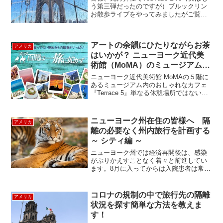
う第三弾だったのですが）ブルックリン
お散歩ライブをやってみましたがご覧頂
けましたでしょうか。まだの方は是非こ
ちらからご覧くださいね。⇒ニューヨー
クお散歩ライブ：ブルックリン・ダンボ
アートの余韻にひたりながらお茶
編（録画：2...
アメリカ
はいかが？ ニューヨーク近代美
術館（MoMA）のミュージアムカ
フェ、テラス ５ -Terrace 5
ニューヨーク近代美術館 MoMAの５階に
あるミュージアム内のおしゃれなカフェ
『Terrace 5』単なる休憩場所ではない、
とってもおしゃれな空間でした。（注
意：美術館に入場しないと入れません）
一面大きなガラスで白を基調とした店内
ニューヨーク州在住の皆様へ 隔
アメリカ
は開放的！屋...
離の必要なく州内旅行を計画する
～ シティ編 ～
ニューヨーク州では経済再開後は、感染
がぶりかえすことなく着々と前進してい
ます。8月に入ってからは入院患者は常時
1,000人以下、テストでは感染率1%以下
を維持しつづけていて素晴らしいです。
一方他州は感染率が再び高まる状態が続
コロナの規制の中で旅行先の隔離
アメリカ
いているため...
状況を探す簡単な方法を教えま
す！