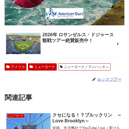
2026年 ロサンゼルス・ドジャース
観戦ツアー絶賛販売中！
アメリカ
ニューヨーク
ニューヨーク／マンハッタン
ルックツアー
関連記事
クセになる！？ブルックリン ～
ニューヨーク
Love Brooklyn～
皆様、先月弊社でYouTube Live（実はも