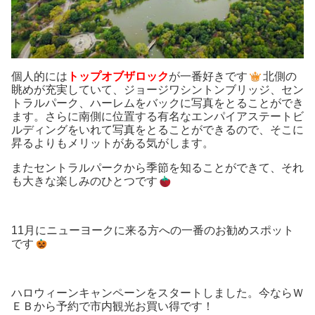
個人的には
トップオブザロック
が一番好きです
北側の
眺めが充実していて、ジョージワシントンブリッジ、セン
トラルパーク、ハーレムをバックに写真をとることができ
ます。さらに南側に位置する有名なエンパイアステートビ
ルディングをいれて写真をとることができるので、そこに
昇るよりもメリットがある気がします。
またセントラルパークから季節を知ることができて、それ
も大きな楽しみのひとつです
11月にニューヨークに来る方への一番のお勧めスポット
です
ハロウィーンキャンペーンをスタートしました。今ならＷ
ＥＢから予約で市内観光お買い得です！