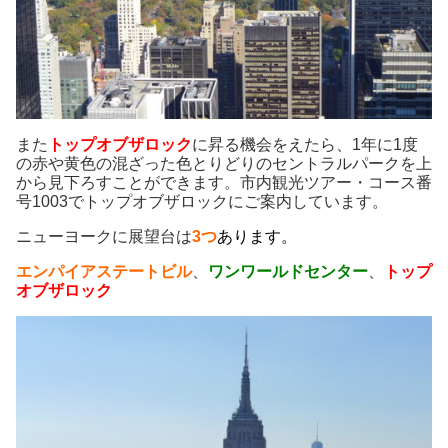
また
トップオブザロック
に昇る機会をえたら、1年に1度
の赤や黄色の混ざった色とりどりのセントラルパークを上
から見下ろすことができます。市内観光ツアー・コース番
号1003でトップオブザロックにご案内しています。
ニューヨークに展望台は
3つ
あります。
エンパイアステートビル
、
ワンワールドセンター
、
トップ
オブザロック