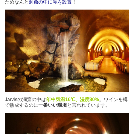
ためなんと
洞窟の中に滝を設置
！
Jarvisの洞窟の中は
年中気温16℃、湿度80%
。ワインを樽
で熟成するのに
一番いい環境
と言われています。