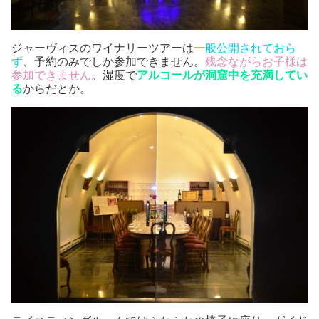
ジャーヴィスのワイナリーツアーは
一般公開されておら
ず
、予約のみでしか参加できません。
残念ながらお子様は
参加できません
。湿度で
アルコールが洞窟中を充満してい
る
からだとか。