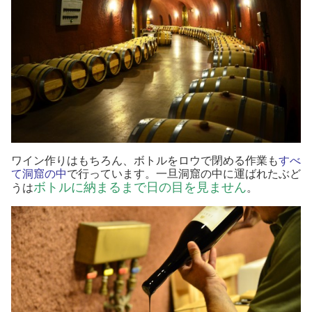
ワイン作りはもちろん、ボトルをロウで閉める作業も
すべ
て洞窟の中
で行っています。一旦洞窟の中に運ばれたぶど
ボトルに納まるまで日の目を見ません
うは
。