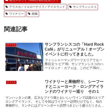
アラスカ／イエローナイフ／アイスランド
サンフランシスコ
ワイナリー
南極
関連記事
サンフランシスコの「Hard Rock
アメリカ
Café」がリニューアル！オープン
イベントに行ってきました。
フィッシャーマンズワーフエリアでも一
際目立つ ピア39。サンフランシスコのハ
ードロック・カフェは、このピア39の入
り口にあります。今日は、暫く行われて
いた改装工事を無事に終えたプレス・リ
リース・イベントに参加してきました。
ワイナリーと果物狩り、シーフー
アメリカ
レストランのエント...
ドとニューヨーク・ロングアイラ
ンドのワイナリー巡り その１
マンハッタンの東、広大なブドウ畑とおいしいワインで話題のエリア
ロングアイランド。 そして今回はワイナリー訪問だけでなく、旬の
果物狩り、ランチにはグリーンポート訪問つきという盛りだくさんな
内容です。ニュージャージーミツワからのピックアップがあ...