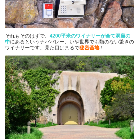
それもそのはずで、
4200平米のワイナリーが全て洞窟の
中
にあるというナパバレー、いや世界でも類のない驚きの
ワイナリーです。見た目はまるで
秘密基地
！