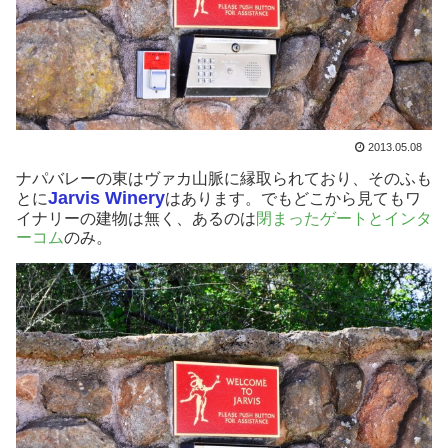
2013.05.08
ナパバレーの東はヴァカ山脈に縁取られており、そのふも
Jarvis Winery
とに
はあります。でもどこから見てもワ
イナリーの建物は無く、あるのは
閉まったゲートとインタ
ーコム
のみ。