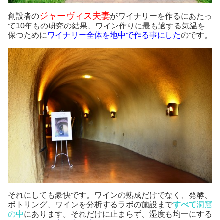
ジャーヴィス夫妻
創設者の
がワイナリーを作るにあたっ
て10年もの研究の結果、ワイン作りに最も適する気温を
保つために
ワイナリー全体を地中で作る事にした
のです。
それにしても豪快です。ワインの熟成だけでなく、発酵、
ボトリング、ワインを分析するラボの施設まで
すべて
洞窟
の中
にあります。それだけに止まらず、湿度も均一にする