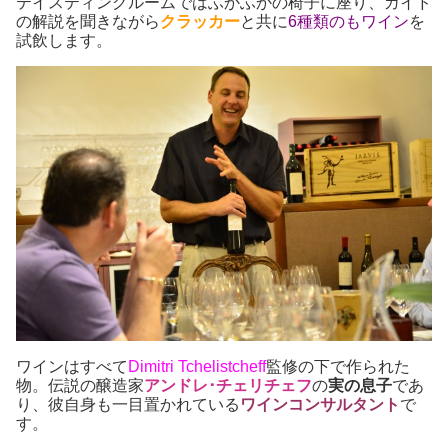
テイスティングルームではふかふかの椅子に座り、ガイド
の解説を聞きながら
クラッカー
と共に
6種類のもワイン
を
試飲します。
ワインはすべて
Dimitri Tchelistcheff
監修の下で作られた
物。
伝説の醸造家
アンドレ･チェリチェフ
の
実の息子
であ
り、彼自身も一目置かれている
ワインコンサルタント
で
す。