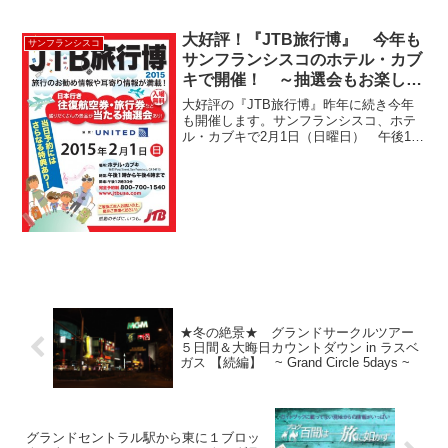
down」で始まる、あのマザーグースの童
謡です。実際のロンドン橋は名前の通
り、イギリスのロンドンに...
大好評！『JTB旅行博』 今年も
サンフランシスコ
サンフランシスコのホテル・カブ
キで開催！ ～抽選会もお楽しみ
～
大好評の『JTB旅行博』昨年に続き今年
も開催します。サンフランシスコ、ホテ
ル・カブキで2月1日（日曜日） 午後1：
00から午後4：00まで。お席に限りがあり
ますので、下記まで今すぐご予約下さ
い。JTB旅の予約センター 1-800-700-
1...
★冬の絶景★ グランドサークルツアー
５日間＆大晦日カウントダウン in ラスベ
ガス 【続編】 ~ Grand Circle 5days ~
グランドセントラル駅から東に１ブロッ