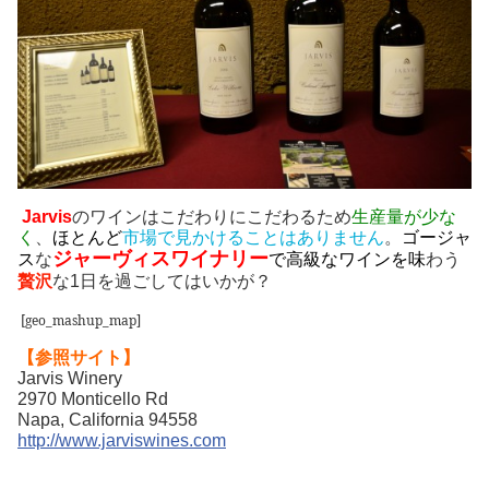
Jarvis
のワインはこだわりにこだわるため
生産量が少な
く
、
ほとんど
市場で見かける
ことはありません
。
ゴージャ
ジャーヴィスワイナリー
ス
な
で高級なワインを味
わう
贅沢
な1日を過ごしてはいかが？
[geo_mashup_map]
【参照サイト】
Jarvis Winery
2970 Monticello Rd
Napa, California 94558
http://www.jarviswines.com