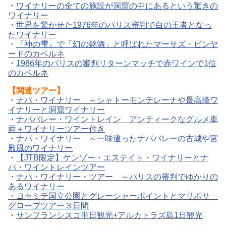
・
ワイナリーの全ての施設が洞窟の中にあるという驚きの
ワイナリー
・
世界を驚かせた1976年のパリス審判で白の王者となっ
たワイナリー
・
『神の雫』で「幻の銘酒」と呼ばれたマーサズ・ビンヤ
ードのカベルネ
・
1986年のパリスの審判リターンマッチで赤ワインで1位
のカベルネ
【関連ツアー】
・
ナパ・ワイナリー ～シャトーモンテレーナや最高峰ワ
イナリーと洞窟ワイナリー
・
ナパバレー・ワイントレイン アンティークなグルメ車
両＋ワイナリーツアー付き
・
ナパ・ワイナリー ～一味違ったナパバレーの古城や宮
殿風のワイナリー
・
【JTB限定】ケンゾー・エステイト・ワイナリーとナ
パ・ワイントレインツアー
・
ナパ・ワイナリー・ツアー ～パリスの審判でゆかりの
あるワイナリー
・ヨセミテ国立公園とグレーシャーポイントとマリポサ
グローブツアー３日間
・
サンフランシスコ半日観光+アルカトラズ島1日観光