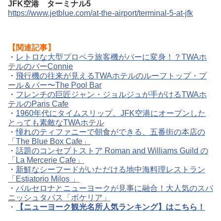
JFK空港 ターミナル5
https://www.jetblue.com/at-the-airport/terminal-5-at-jfk
【関連記事】
・
レトロな大型プロペラ旅客機がバーに変身！？TWAホ
テルのバーConnie
・
飛行機の往来が見えるTWAホテルのルーフトップ・プ
ール＆バー〜The Pool Bar
・
フレンチの巨匠ジャン・ジョルジュが手がけるTWAホ
テルのParis Cafe
・
1960年代にタイムスリップ。JFK空港にオープンした
とっても素敵なTWAホテル
・
憧れのティファニーで朝食ができる、五番街の本店の
「The Blue Box Cafe」
・
話題のコンセプトストア Roman and Williams Guild の
「La Mercerie Cafe」
・
新鮮なシーフードがいただける地中海料理レストラン
「Estiatorio Milos 」
・
バルセロナとニューヨークが見事に融合！大人気のスパ
ニッシュタパス「ボケリア」
・
【ニューヨーク観光名所人気ランキング】はこちら！