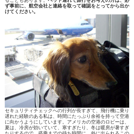
ることもあります。
ペット連れで旅行をお考えの方は、必
ず事前に、航空会社と連絡を取って確認をとってから出か
けてください。
セキュリティチェックへの行列が長すぎて、飛行機に乗り
遅れた経験のある私は、時間にたっぷり余裕を持って空港
に向かうようにしています。アメリカの空港のロビーは、
夏は、冷房が効いていて、寒すぎたり、冬は暖房が暑すぎ
たりするので、搭乗までの待ち時間に、外に出られるこの