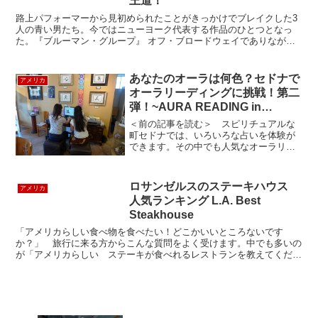
王道！
路上パフォーマーから見初められたことがきっかけでブレイクした3
人の青い男たち。今ではニューヨーク代表する作品のひとつとなっ
た。『ブルーマン・グループ』 オフ・ブロードウェイでありながら
毎公演チケット完売という ニューヨークでロングラン・ヒッ...
あなたのオーラは何色？セドナで
アメリカ
オーラリーディングに挑戦！第二
弾！~AURA READING in
Sedona 2~
＜前の記事を読む＞ スピリチュアルな
町セドナでは、いろいろな占いを体験が
できます。その中でも人気なオーラリー
ディングを体験しました！今回の場所は
セドナの町の中心地、アップタウンにあ
りとても便利な「Sedona Story」に行っ
ロサンゼルスのステーキハウス
アメリカ
てきました。...
人気ランキング L.A. Best
Steakhouse
「アメリカらしい食べ物を食べたい！どこかいいところないです
か？」 旅行に来る方からこんな質問をよく受けます。中でも多いの
が「アメリカらしい ステーキが食べれるレストランを教えてくださ
い！！」というお問い合わせ。 日本のステーキとは規模が全然...