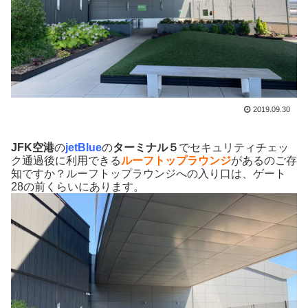
2019.09.30
JFK空港
の
jetBlue
の
ターミナル５
でセキュリティチェッ
ク通過後に利用できる
ルーフトップラウンジ
があるのご存
知ですか？ルーフトップラウンジへの入り口は、ゲート
28の前くらいにあります。