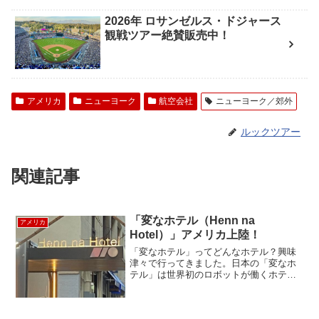
2026年 ロサンゼルス・ドジャース
観戦ツアー絶賛販売中！
アメリカ
ニューヨーク
航空会社
ニューヨーク／郊外
ルックツアー
関連記事
「変なホテル（Henn na
アメリカ
Hotel）」アメリカ上陸！
「変なホテル」ってどんなホテル？興味
津々で行ってきました。日本の「変なホ
テル」は世界初のロボットが働くホテル
としてギネス認定されています。ホテル
の名前は、どうすればもっと快適に過ご
していただけるかという思いから「変わ