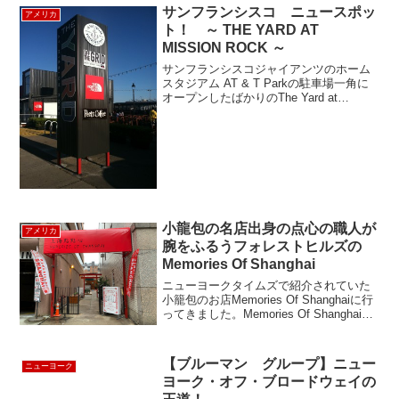
り続けることを約束するホ...
サンフランシスコ ニュースポッ
アメリカ
ト！ ～ THE YARD AT
MISSION ROCK ～
サンフランシスコジャイアンツのホーム
スタジアム AT & T Parkの駐車場一角に
オープンしたばかりのThe Yard at
Mission Rockに行ってきました。サンフ
ランシスコ地ビールメーカーAnchor
Brewing Comp...
小龍包の名店出身の点心の職人が
アメリカ
腕をふるうフォレストヒルズの
Memories Of Shanghai
ニューヨークタイムズで紹介されていた
小籠包のお店Memories Of Shanghaiに行
ってきました。Memories Of Shanghai
は、ニューヨークの有名小籠包店ジョー
ズ シャンハイや、Nan Xiang Xiao Long
...
【ブルーマン グループ】ニュー
ニューヨーク
ヨーク・オフ・ブロードウェイの