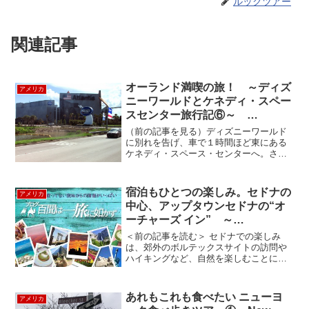
ルックツアー
関連記事
オーランド満喫の旅！ ～ディズ
アメリカ
ニーワールドとケネディ・スペー
スセンター旅行記⑥～
Kennedy Space Center
（前の記事を見る）ディズニーワールド
に別れを告げ、車で１時間ほど東にある
ケネディ・スペース・センターへ。さっ
そくバスツアーに参加（チケット代に含
まれています）。行きも帰りも左側に乗
ってしまったため、ロケットを組み立て
宿泊もひとつの楽しみ。セドナの
アメリカ
る巨大な建物などがよく見...
中心、アップタウンセドナの“オ
ーチャーズ イン” ～
ORCHARDS INN OF SEDONA～
＜前の記事を読む＞ セドナでの楽しみ
は、郊外のボルテックスサイトの訪問や
ハイキングなど、自然を楽しむことに加
えて、美味しい食事をしたり、たくさん
のお土産物屋を覗いたりと、することが
たくさん。そんな、忙しいスケジュール
あれもこれも食べたい ニューヨ
アメリカ
になりがちなセドナ滞在を...