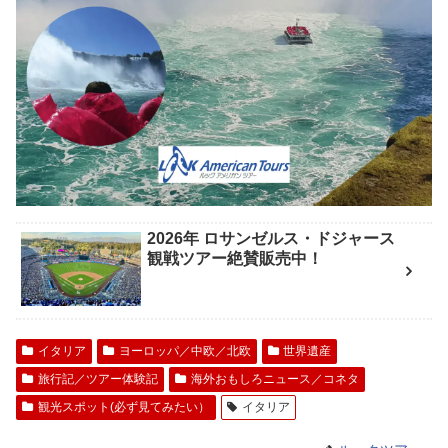
2026年 ロサンゼルス・ドジャース
観戦ツアー絶賛販売中！
イタリア
ヨーロッパ／中欧／北欧
世界遺産
旅行記／ツアー体験記
海外おもしろニュース／コネタ
観光スポット(必ず見てみたい）
イタリア