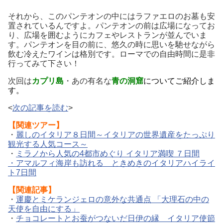
それから、このパンテオンの中にはラファエロのお墓も安
置されているんですよ。パンテオンの前は広場になってお
り、広場を囲むようにカフェやレストランが並んでいま
す。パンテオンを目の前に、悠久の時に思いを馳せながら
飲む冷えたワインは格別です。ローマでの自由時間に是非
行ってみて下さい！
次回は
カプリ島
・あの有名な
青の洞窟
についてご紹介しま
す。
<
次の記事を読む
>
【関連ツアー】
・
麗しのイタリア８日間～イタリアの世界遺産をたっぷり
観光する人気コース～
・
ミラノから人気の4都市めぐり イタリア満喫 ７日間
・
アマルフィ海岸も訪れる ときめきのイタリアハイライ
ト7日間
【関連記事】
・
運慶とミケランジェロの意外な共通点 「大理石の中の
天使を自由にする」
・
チョコレートとお蚕がつないだ日伊の縁 イタリア使節