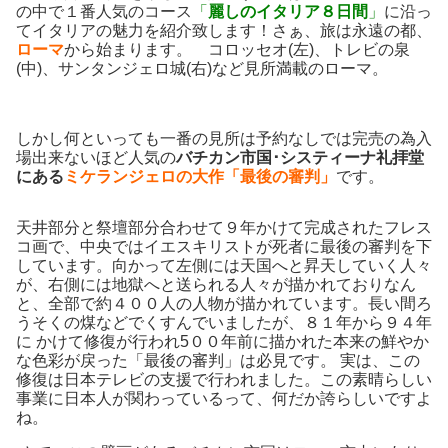
の中で１番人気のコース
「
麗しのイタリア８日間
」
に沿っ
てイタリアの魅力を紹介致します！さぁ、旅は永遠の都、
ローマ
から始まります。 コロッセオ(左)、トレビの泉
(中)、サンタンジェロ城(右)など見所満載のローマ。
しかし何といっても一番の見所は予約なしでは完売の為入
場出来ないほど人気の
バチカン市国･システィーナ礼拝堂
にある
ミケランジェロの大作「最後の審判」
です。
天井部分と祭壇部分合わせて９年かけて完成されたフレス
コ画で、中央ではイエスキリストが死者に最後の審判を下
しています。向かって左側には天国へと昇天していく人々
が、右側には地獄へと送られる人々が描かれておりなん
と、全部で約４００人の人物が描かれています。長い間ろ
うそくの煤などでくすんでいましたが、８１年から９４年
に かけて修復が行われ5００年前に描かれた本来の鮮やか
な色彩が戻った「最後の審判」は必見です。 実は、この
修復は日本テレビの支援で行われました。この素晴らしい
事業に日本人が関わっているって、何だか誇らしいですよ
ね。