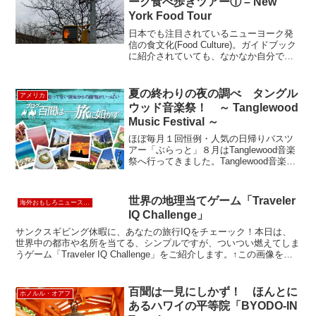
ーク食べ歩きツアー① – New
York Food Tour
日本でも注目されているニューヨーク発
信の食文化(Food Culture)。ガイドブック
に紹介されていても、なかなか自分で足
を運ぶことは意外と少なかったり...。ま
た、ガイドブックに載っていない地元ニ
ューヨーカーに人気なお店も知りた
夏の終わりの夜の調べ タングル
アメリカ
い！.....
ウッド音楽祭！ ～ Tanglewood
Music Festival ～
ほぼ毎月１回恒例・人気の日帰りバスツ
アー「ぶらっと」８月はTanglewood音楽
祭へ行ってきました。Tanglewood音楽祭
は世界的にも有名な音楽祭で、マサチュ
ーセッツ州バークシャー郡レノックスと
いう小さな町で毎年夏に開催されます。
世界の地理当てゲーム「Traveler
海外おもしろニュース／コネタ
タン...
IQ Challenge」
サンクスギビング休暇に、あなたの旅行IQをチェーック！本日は、
世界中の都市や名所を当てる、シンプルですが、ついつい燃えてしま
うゲーム「Traveler IQ Challenge」をご紹介します。↑この画像をク
リックで、ゲーム画面へジャンプし...
百聞は一見にしかず！ ほんとに
ホノルル・オアフ
あるハワイの平等院「BYODO-IN