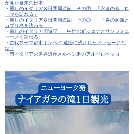
が見た幕末の日本
・
麗しのイタリア８日間周遊記 その① 「永遠の都 ロ
ーマを訪ねる」
・
麗しのイタリア８日間周遊記 その② 「青の洞窟と
カプリ島を訪ねる」
・
麗しのイタリア周遊記 「中世の町シエナとサンジミニ
ャーノを訪ねる」
・
古代ローマ都市ポンペイ 遺跡に残されたメッセージと
は？
・
南イタリアの世界遺産メルヘン調のアルベロベッロ