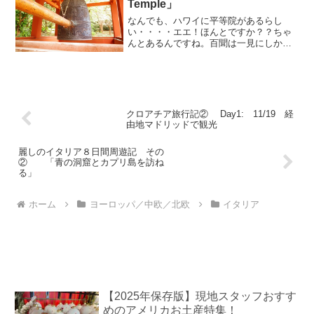
Temple」
なんでも、ハワイに平等院があるらし
い・・・・エエ！ほんとですか？？ちゃ
んとあるんですね。百聞は一見にしかず
です。カイルア・カネオヘ方面に４０分
ほどのドライブで、Temple Memorial
Parkというキリスト教から仏教まであら
ゆる宗教...
クロアチア旅行記② Day1: 11/19 経
由地マドリッドで観光
麗しのイタリア８日間周遊記 その
② 「青の洞窟とカプリ島を訪ね
る」
ホーム
ヨーロッパ／中欧／北欧
イタリア
【2025年保存版】現地スタッフおすす
めのアメリカお土産特集！