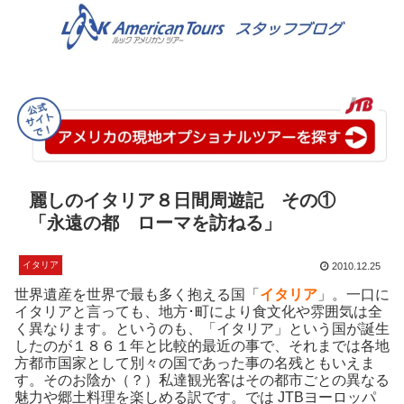
麗しのイタリア８日間周遊記 その①
「永遠の都 ローマを訪ねる」
イタリア
2010.12.25
世界遺産を世界で最も多く抱える国「
イタリア
」。一口に
イタリアと言っても、地方･町により食文化や雰囲気は全
く異なります。というのも、「イタリア」という国が誕生
したのが１８６１年と比較的最近の事で、それまでは各地
方都市国家として別々の国であった事の名残ともいえま
す。そのお陰か（？）私達観光客はその都市ごとの異なる
魅力や郷土料理を楽しめる訳です。では JTBヨーロッパ