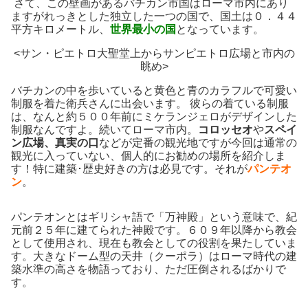
さて、この壁画があるバチカン市国はローマ市内にあり
ますがれっきとした独立した一つの国で、国土は０．４４
平方キロメートル、
世界最小の国
となっています。
<サン・ピエトロ大聖堂上からサンピエトロ広場と市内の
眺め>
バチカンの中を歩いていると黄色と青のカラフルで可愛い
制服を着た衛兵さんに出会います。 彼らの着ている制服
は、なんと約５００年前にミケランジェロがデザインした
制服なんですよ。続いてローマ市内。
コロッセオ
や
スペイ
ン広場、真実の口
などが定番の観光地ですが今回は通常の
観光に入っていない、個人的にお勧めの場所を紹介しま
す！特に建築･歴史好きの方は必見です。それが
パンテオ
ン
。
パンテオンとはギリシャ語で「万神殿」という意味で、紀
元前２５年に建てられた神殿です。６０９年以降から教会
として使用され、現在も教会としての役割を果たしていま
す。大きなドーム型の天井（クーポラ）はローマ時代の建
築水準の高さを物語っており、ただ圧倒されるばかりで
す。