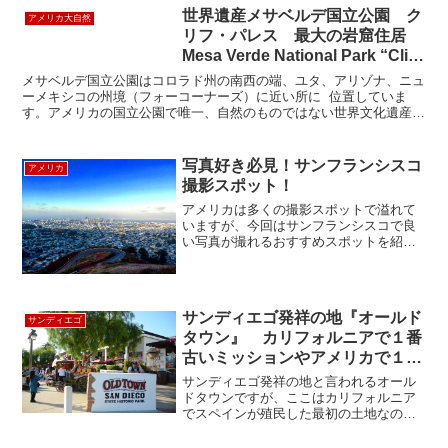
世界遺産メサベルデ国立公園 ク
アメリカ大自然
リフ・パレス 最大の岩窟住居
Mesa Verde National Park “Cliff
Palace”
メサベルデ国立公園はコロラド州の南西の端、ユタ、アリゾナ、ニュ
ーメキシコの州境（フォーコーナーズ）に近い所に 位置していま
す。アメリカの国立公園で唯一、自然のものではない世界文化遺産に
指定された国立公園です。 メサベルデというのはスペイ...
写真好き必見！サンフランシスコ
アメリカ
撮影スポット！
アメリカは多くの撮影スポットで溢れて
いますが、今回はサンフランシスコで良
い写真が撮れるおすすめスポットを紹介
したいと思います！ 一眼レフをお持ちの
方はもちろん、携帯での撮影でも良い写
真が撮れるので、サンフランシスコに旅
行される際にはぜひ訪れ...
サンディエゴ発祥の地『オールド
サンディエゴ
タウン』 カリフォルニアで１番
古いミッションやアメリカで１番
呪われていると言われている家も
サンディエゴ発祥の地と言われるオール
ある
ドタウンですが、ここはカリフォルニア
でスペインが殖民した最初の土地なのだ
そうです。カリフォルニアに21ものミッ
ションがありますが、1769年にできたミ