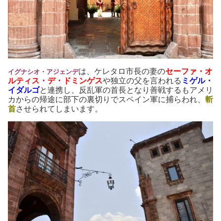
は、ケレタロ市長の妻の
セーファ・オ
イグナシオ・アジェンデ
ルティス・デ・ドミンゲス
や独立の父を言われる
ミゲル・
イダルゴ
と連携し、反乱軍の首長となり善戦するもアメリ
カからの帰途に部下の裏切りでスペイン軍に捕らわれ、
斬
首
させられてしまいます。