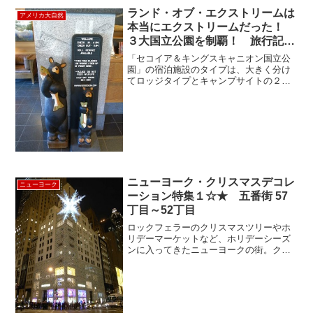
ッション・サンディエゴ・デ・アルカラ
ランド・オブ・エクストリームは
アメリカ大自然
が１番最初のミッシ...
本当にエクストリームだった！
３大国立公園を制覇！ 旅行記そ
の③
「セコイア＆キングスキャニオン国立公
園」の宿泊施設のタイプは、大きく分け
てロッジタイプとキャンプサイトの２種
類があります。キャンプサイトはテント
持参で滞在するもので安く宿泊できるの
で長期滞在者には大人気！キャンピング
カーで滞在する人もいっぱ...
ニューヨーク・クリスマスデコレ
ニューヨーク
ーション特集１☆★ 五番街 57
丁目～52丁目
ロックフェラーのクリスマスツリーやホ
リデーマーケットなど、ホリデーシーズ
ンに入ってきたニューヨークの街。クリ
スマスデコレーション特集第一弾。高級
ブランドが立ち並ぶことで有名な五番街
の57丁目から52丁目までをご紹介しま
す。まずは、今年2月に...