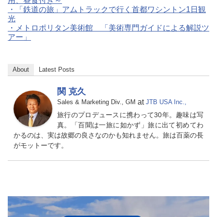
用、昼食付き～
・
「鉄道の旅」アムトラックで行く首都ワシントン1日観
光
・
メトロポリタン美術館 「美術専門ガイドによる解説ツ
アー」
About
Latest Posts
関 克久
at
Sales & Marketing Div., GM
JTB USA Inc.,
旅行のプロデュースに携わって30年。趣味は写
真。「百聞は一旅に如かず」旅に出て初めてわ
かるのは、実は故郷の良さなのかも知れません。旅は百薬の長
がモットーです。