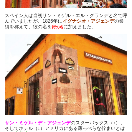
スペイン人は当初サン・ミゲル・エル・グランデと名で呼
んでいましたが、1826年に
イグナシオ・アジェンデ
の業
績を称えて、彼の名を
に加えました。
街の名
サン・ミゲル・デ・アジェンデ
のスターバックス（↑）、
そしてホテル（↓）アメリカにある薄っぺらな佇まいとは