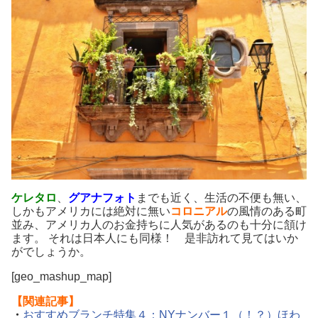
ケレタロ
、
グアナフォト
までも近く、生活の不便も無い、
しかもアメリカには絶対に無い
コロニアル
の風情のある町
並み、アメリカ人のお金持ちに人気があるのも十分に頷け
ます。 それは日本人にも同様！ 是非訪れて見てはいか
がでしょうか。
[geo_mashup_map]
【関連記事】
・
おすすめブランチ特集４：NYナンバー１（！？）ほわ