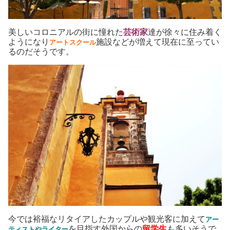
美しいコロニアルの街に憧れた
芸術家
達が徐々に住み着く
ようになり
施設などが増えて現在に至ってい
アートスクール
るのだそうです。
今では裕福なリタイアしたカップルや観光客に加えて
アー
を目指す外国からの
留学生
も多いそうで
ティストやライター