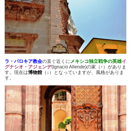
ラ・パロキア教会
の直ぐ近くに
メキシコ独立戦争の英雄
イ
グナシオ・アジェンデ
(Ignacio Allende)の家（↑）がありま
す。現在は
博物館
（↓）となっていますが、風格がありま
す。