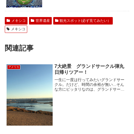
メキシコ
世界遺産
観光スポット(必ず見てみたい）
メキシコ
関連記事
7大絶景 グランドサークル弾丸
アメリカ
日帰りツアー！
一生に一度は行ってみたいグランドサー
クル。だけど、時間の余裕が無い...そん
な方にピッタリなのは、グランドサーク
ルを一日で周れてしまうグランドサーク
ル弾丸日帰りツアー。朝まだ暗い時間に
ラスベガスを出発し、一日かけてアンテ
ロープ、モニュメン...