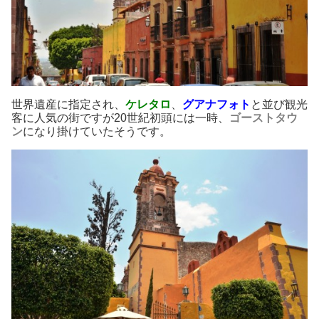
世界遺産に指定され、
ケレタロ
、
グアナフォト
と並び観光
客に人気の街ですが20世紀初頭には一時、
ゴーストタウ
ン
になり掛けていたそうです。