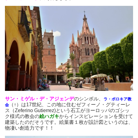
サン・ミゲル・デ・アジェンデ
のシンボル、
ラ・ポロキア教
（↑）は17世紀、この地に住むゼフィーノ・グティーレ
会
ス（Zeferino Gutierrez)という石工がヨーロッパのゴシッ
ク様式の教会の
絵ハガキ
からインスピレーションを受けて
建築したのだそうです。絵葉書１枚が設計図というのは、
物凄い創造力です！！