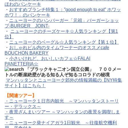
ほわのパンケーキ
・
おすすめブランチ特集１：”good enough to eat” ホワッ
ホワ！」のパンケーキ
・
ニューヨークのハンバーガー「元祖」バーガーショッ
プ-BURGER JOINT-
・
ニューヨークのチーズケーキ☆人気ランキング【第1
位】
・
ニューヨークのベーグル☆人気ランキング【第１位】
・
おしゃれビル内のタイムワーナーのオススメcafe
BOUCHON BAKERY
・
小さいけれど、おいしいカフェ☆FALAI
PANETTERIA☆
マンハッタンとニューヨーク郊外の情報満載の【NY特集
サイト】はこちら！
【関連ツアー】
・
ニューヨーク１日市内観光 ～マンハッタンストーリ
ー・デラックス～
・
夜景ざんまいツアー ～マンハッタンの夜景を満喫しま
す～
・
ニューヨーク発ナイアガラ1日観光 ～往復航空機利