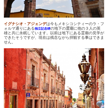
イグナシオ・アジェンデ
は今もメキシコシティーのラ・フ
ォルマ通りにある
の地下の
霊廟
に他の３人の英
独立記念碑
雄と共に永眠しています。以前は地下にある霊廟の見学が
できたそうですが、現在は残念ながら拝観する事はできま
せん。