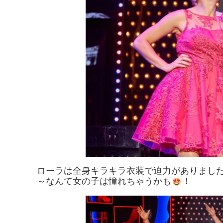
ローラは全身キラキラ衣装で迫力がありまし
～なんて女の子は憧れちゃうかも
！