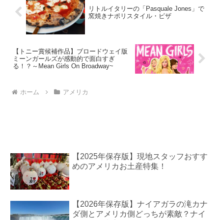
リトルイタリーの「Pasquale Jones」で
窯焼きナポリスタイル・ピザ
【トニー賞候補作品】ブロードウェイ版
ミーンガールズが感動的で面白すぎ
る！？～Mean Girls On Broadway~
ホーム
アメリカ
【2025年保存版】現地スタッフおすす
めのアメリカお土産特集！
【2026年保存版】ナイアガラの滝カナ
ダ側とアメリカ側どっちが素敵？ナイ