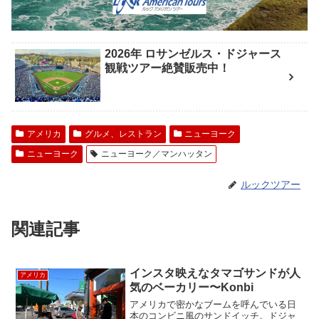
2026年 ロサンゼルス・ドジャース
観戦ツアー絶賛販売中！
アメリカ
グルメ、レストラン
ニューヨーク
ニューヨーク
ニューヨーク／マンハッタン
ルックツアー
関連記事
インスタ映えなタマゴサンドが人
アメリカ
気のベーカリー〜Konbi
アメリカで密かなブームを呼んでいる日
本のコンビニ風のサンドイッチ。ドジャ