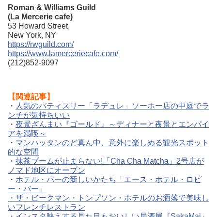
Roman & Williams Guild
(La Mercerie cafe)
53 Howard Street,
New York, NY
https://rwguild.com/
https://www.lamerceriecafe.com/
(212)852-9097
【関連記事】
・
人気のパティスリー「ラデュレ」ソーホー店の中庭でラ
ンチが気持ちいい
・
夜景ざんまい『ゴールド』～ディナーと夜景とエンパイ
アを満喫～
・
マンハッタンのど真ん中、意外に楽しめる観光スポット
的な空間
・
抹茶ブームが止まらない!「Cha Cha Matcha」2号店が
ノマド地区にオープン
・
ホテル・バーの新しいかたち「エース・ホテル・ロビ
ー・バー」
・
ザ・ビークマン・トンプソン・ホテルのお洒落で美味し
いフレンチレストラン
・
インスタ映えする見た目もおいしい居酒屋『SakaMai』