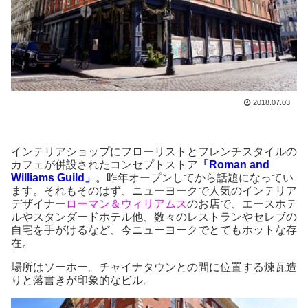
2018.07.03
インテリアショップにフローリストとフレンチスタイルの
カフェが併設されたコンセプトストア
「Roman and
Williams Guild」
。
昨年オープンしてから話題になってい
ます。それもそのはず、ニューヨークで人気のインテリア
デザイナー
ローマン＆ウィリアムス
のお店で、エースホテ
ルやスタンダードホテル他、数々のレストランやセレブの
自宅を手がけるなど、今ニューヨークでとてもホットな存
在。
場所はソーホー。チャイナタウンとの間に位置する煉瓦造
りと落書きが印象的なビル。