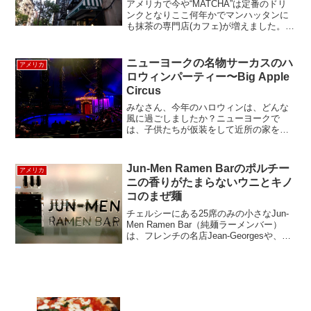
アメリカで今や“MATCHA”は定番のドリ
ンクとなりここ何年かでマンハッタンに
も抹茶の専門店(カフェ)が増えました。専
門店でなくても多くのカフェで抹茶ラテ
が飲めたりしますよね、しかも、以前の
ようにあま～いのではなく、美味しい抹
ニューヨークの名物サーカスのハ
アメリカ
茶ラテが飲める...
ロウィンパーティー〜Big Apple
Circus
みなさん、今年のハロウィンは、どんな
風に過ごしましたか？ニューヨークで
は、子供たちが仮装をして近所の家を回
る「トリックオアトリート」はもちろん
ですが、有名なウエストビレッジの仮装
パレードをはじめとした様々なイベント
Jun-Men Ramen Barのポルチー
アメリカ
が開催されました。私たちは...
ニの香りがたまらないウニとキノ
コのまぜ麺
チェルシーにある25席のみの小さなJun-
Men Ramen Bar（純麺ラーメンバー）
は、フレンチの名店Jean-Georgesや、人
気シーフードレストランCatchでの経験を
持つ韓国人シェフがエクゼクティブシェ
フを務めるラーメン屋さんで...