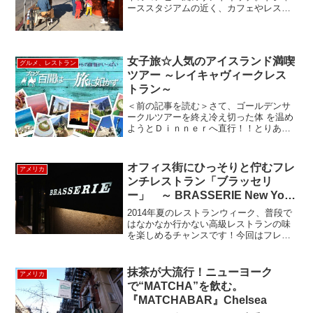
ーススタジアムの近く、カフェやレスト
ランが多く並ぶサンセットブルーバード
沿いにあるKonbi（コンビ）は、ジャパニ
ーズ・サンドイッチブームのその火付け
役と言われているベ...
女子旅☆人気のアイスランド満喫
グルメ、レストラン
ツアー ～レイキャヴィークレス
トラン～
＜前の記事を読む＞さて、ゴールデンサ
ークルツアーを終え冷え切った体 を温め
ようとＤｉｎｎｅｒへ直行！！とりあえ
ずレストランがたくさんある市内で下ろ
してもらい町を散策しながら、今日の夕
食を決める事に ・・。それにしても、
オフィス街にひっそりと佇むフレ
アメリカ
夜の9時 だというのに...
ンチレストラン「ブラッセリ
ー」 ～ BRASSERIE New York
～
2014年夏のレストランウィーク、普段で
はなかなか行かない高級レストランの味
を楽しめるチャンスです！今回はフレン
チレストランの「BRASSERIE」へ行っ
てみました。レキシントンとパークアベ
ニューの間、53丁目にあります。店構え
抹茶が大流行！ニューヨーク
アメリカ
はシンプル。...
で“MATCHA”を飲む。
『MATCHABAR』Chelsea