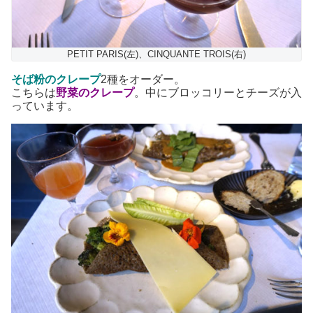
PETIT PARIS(左)、CINQUANTE TROIS(右)
そば粉のクレープ
2種をオーダー。
こちらは
野菜のクレープ
。中にブロッコリーとチーズが入
っています。