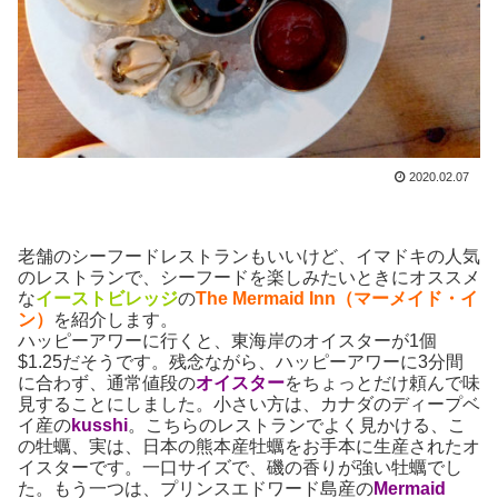
2020.02.07
老舗のシーフードレストランもいいけど、イマドキの人気
のレストランで、シーフードを楽しみたいときにオススメ
な
イーストビレッジ
の
The Mermaid Inn（マーメイド・イ
ン）
を紹介します。
ハッピーアワーに行くと、東海岸のオイスターが1個
$1.25だそうです。残念ながら、ハッピーアワーに3分間
に合わず、通常値段の
オイスター
をちょっとだけ頼んで味
見することにしました。小さい方は、カナダのディープベ
イ産の
kusshi
。こちらのレストランでよく見かける、こ
の牡蠣、実は、日本の熊本産牡蠣をお手本に生産されたオ
イスターです。一口サイズで、磯の香りが強い牡蠣でし
た。もう一つは、プリンスエドワード島産の
Mermaid