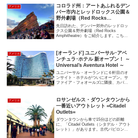
コロラド州：アートあふれるデン
アメリカ
バー市内とレッドロックス公園＆
野外劇場（Red Rocks
Amphitheater）で極上の非日常
先日訪れた、デンバー郊外のレッドロッ
体験を！
クス公園＆野外劇場（Red Rocks
Amphitheatre）をご紹介します。こちら
はロッキーの麓の赤い岩をそのまま利用
してつくられた野外劇場で、ステージを
扇の要として傾斜状に広がる9,000の観客
[オーランド] ユニバーサル･アベ
アメリカ
席...
ンチュラ･ホテル 新オープン！ ～
Universal’s Aventura Hotel ～
ユニバーサル・オーランドに６軒目のオ
ンサイト・ホテルがついにオープン。サ
ファイア・フォオールズに隣接、カバナ
ベイ・ホテルの向いという立地。17階建
て高層の建物でブルーの波線がひときわ
目立っている。プライム・バリュー
ロサンゼルス・ダウンタウンから
アメリカ
(Prime Value)...
一番近いアウトレット =Citadel
Outlets=
ダウンタウンから車で15分ほどの距離
に、「Citadel Outlets（シタデル・アウト
レット）」があります。古代バビロンを
思わせるような、宮殿をまねて建設され