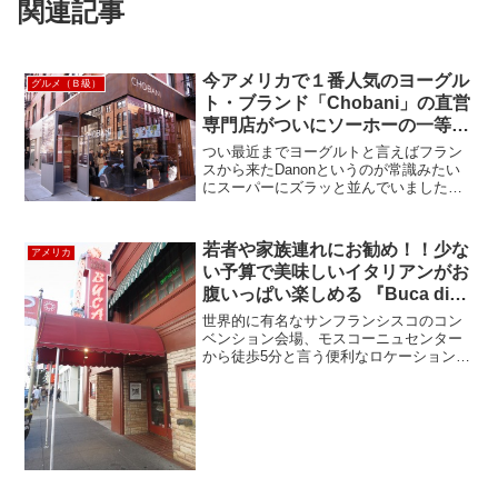
関連記事
今アメリカで１番人気のヨーグル
グルメ（Ｂ級）
ト・ブランド「Chobani」の直営
専門店がついにソーホーの一等地
にオープン！
つい最近までヨーグルトと言えばフラン
スから来たDanonというのが常識みたい
にスーパーにズラッと並んでいました
が、最近ダントツ人気なのは、この
CHOBANIヨーグルト。そしてこの
CHOBANIヨーグルトの専門店が昨年の8
若者や家族連れにお勧め！！少な
アメリカ
月にソーホーの一等地...
い予算で美味しいイタリアンがお
腹いっぱい楽しめる 『Buca di
Beppo』
世界的に有名なサンフランシスコのコン
ベンション会場、モスコーニュセンター
から徒歩5分と言う便利なロケーション
に、新たなお勧めレストランを発見しま
した！イタリアンレストラン「Buca di
Beppo」では、びっくりする位リーズナ
ブルな料金で...