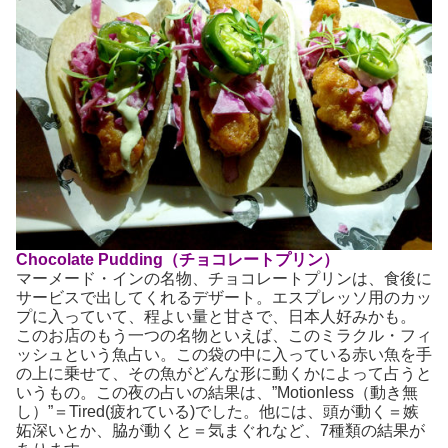
Chocolate Pudding（チョコレートプリン）
マーメード・インの名物、チョコレートプリンは、食後に
サービスで出してくれるデザート。エスプレッソ用のカッ
プに入っていて、程よい量と甘さで、日本人好みかも。
このお店のもう一つの名物といえば、このミラクル・フィ
ッシュという魚占い。この袋の中に入っている赤い魚を手
の上に乗せて、その魚がどんな形に動くかによって占うと
いうもの。この夜の占いの結果は、”Motionless（動き無
し）”＝Tired(疲れている)でした。他には、頭が動く＝嫉
妬深いとか、脇が動くと＝気まぐれなど、7種類の結果が