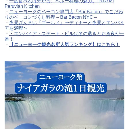
・
一度食べれば分かる、ペルー料理の魅力。- RAYMI
Peruvian Kitchen
・
ニューヨークのベーコン専門店「Bar Bacon」でこだわ
りのベーコンづくし料理 – Bar Bacon NYC –
・
夜景ざんまい『ゴールド』〜ディナーと夜景とエンパイ
アを満喫〜
・
・エンパイア・ステート・ビルは冬の透きとおる夜が一
番！
・
【ニューヨーク観光名所人気ランキング】はこちら！