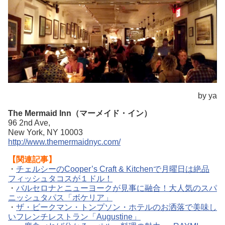
by ya
The Mermaid Inn（マーメイド・イン）
96 2nd Ave,
New York, NY 10003
http://www.themermaidnyc.com/
【関連記事】
・
チェルシーのCooper’s Craft & Kitchenで月曜日は絶品
フィッシュタコスが１ドル！
・
バルセロナとニューヨークが見事に融合！大人気のスパ
ニッシュタパス「ボケリア」
・
ザ・ビークマン・トンプソン・ホテルのお洒落で美味し
いフレンチレストラン「Augustine」