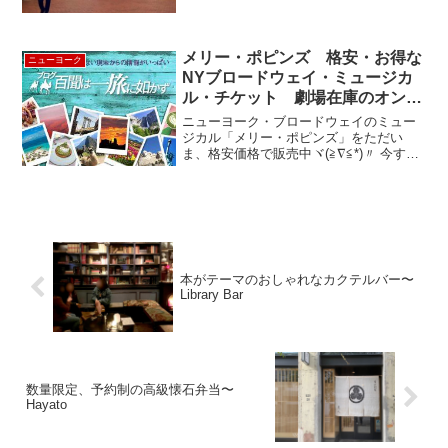
たおしゃれなアウトレットです。 ロサン
ゼルスのアウトレットといえば、「デザ
ート...
メリー・ポピンズ 格安・お得な
ニューヨーク
NYブロードウェイ・ミュージカ
ル・チケット 劇場在庫のオンラ
イン販売！ “MARY POPPINS”
ニューヨーク・ブロードウェイのミュー
ジカル「メリー・ポピンズ」をただい
ま、格安価格で販売中ヾ(≧∇≦*)〃 今す
ぐ、オンラインをチェケラ (･◇･)ゞルッ
クツアーのチケット予約システムの秘
密・・・(☆Д☆)ｷﾗﾘｰﾝ♪ ルックツアーの
チケッ...
本がテーマのおしゃれなカクテルバー〜
Library Bar
数量限定、予約制の高級懐石弁当〜
Hayato